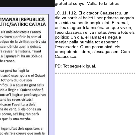
gratuït al senyor Valls: Te la fotràs.
10. 11. i 12. El dictador Ceaușescu, un
dia va sortir al balcó i per primera vegada
a la vida va sentir perplexitat. El ramat,
enlloc d’agrair-li la misèria en que vivien,
l’escridassava i el va matar. Avís a tots els
polítics: Un dia, el ramat es nega a
menjar palla humida tot esperant
l’escorxador. Quan passa això, els
omnipotents líders, s’escagassen. Com
Ceaușescu.
PD: Tot segueix igual.