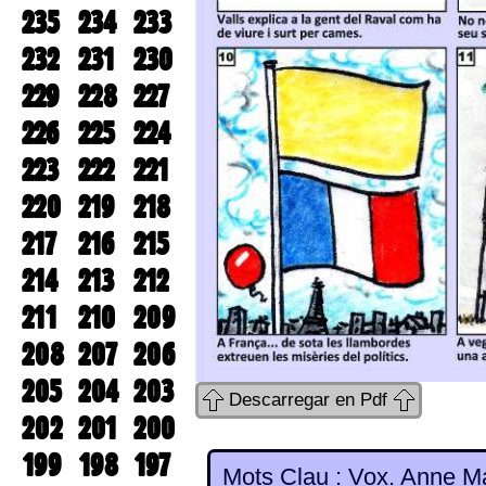
235
234
233
232
231
230
229
228
227
226
225
224
223
222
221
220
219
218
217
216
215
214
213
212
211
210
209
208
207
206
205
204
203
Descarregar en Pdf
202
201
200
199
198
197
Mots Clau : Vox. Anne Ma