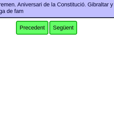
emen. Aniversari de la Constitució. Gibraltar 
aga de fam
Precedent
Següent