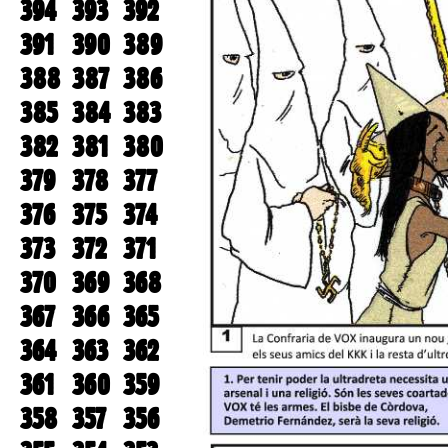
394
393
392
391
390
389
388
387
386
385
384
383
382
381
380
379
378
377
376
375
374
373
372
371
370
369
368
367
366
365
364
363
362
361
360
359
358
357
356