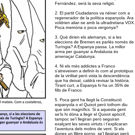
Fernández, serà la seva religió.
2. El partit Ciudadanos va néixer com a
regenerador de la política espanyola. Ara
voldrien aliar-se amb la ultradretana VOX.
Poca memòria o poca vergonya?
3. Què dirien els alemanys, si a les
eleccions de Bremen es parlés només de
Turíngia? A Espanya passa. La millor
arma per guanyar a Andalusia és
amenaçar Catalunya.
4. Ni els més addictes a Franco
s’atreveixen a definir-lo com al prototipus
de la virilitat però vista la descendència
que ha deixat, caldrà revisar la història.
Tirant curt, a Espanya hi ha un 35% de
fills de Franco.
5. Poca gent ha llegit la Constitució
espanyola o el Quixot però tothom diu
que són magnífics. Si a aquesta gent
se’ls hi dóna a llegir el Quixot apòcrif,
tampoc se’l llegiran però seguiran
exalçant les seves virtuts i t’explicaran
l’aventura dels molins de vent. Si els
dones un llibre porno, se’l llegiran però