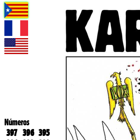
Números
397
396
395