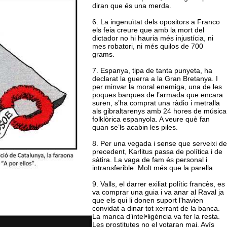
diran que és una merda.
6. La ingenuïtat dels opositors a Franco
els feia creure que amb la mort del
dictador no hi hauria més injustícia, ni
mes robatori, ni més quilos de 700
grams.
7. Espanya, tipa de tanta punyeta, ha
declarat la guerra a la Gran Bretanya. I
per minvar la moral enemiga, una de les
poques barques de l’armada que encara
suren, s’ha comprat una ràdio i metralla
als gibraltarenys amb 24 hores de música
folklòrica espanyola. A veure què fan
quan se’ls acabin les piles.
8. Per una vegada i sense que serveixi de
precedent, Karlitus passa de política i de
sàtira. La vaga de fam és personal i
intransferible. Molt més que la parella.
9. Valls, el darrer exiliat polític francès, es
va comprar una guia i va anar al Raval ja
que els qui li donen suport l'havien
convidat a dinar tot xerrant de la banca.
La manca d’intel•ligència va fer la resta.
Les prostitutes no el votaran mai. Avís