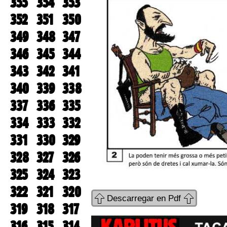
355
354
353
352
351
350
349
348
347
346
345
344
343
342
341
340
339
338
337
336
335
334
333
332
331
330
329
328
327
326
325
324
323
322
321
320
Descarregar en Pdf
319
318
317
316
315
314