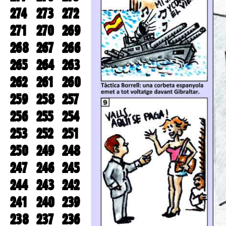
274
273
272
271
270
269
268
267
266
265
264
263
262
261
260
259
258
257
256
255
254
253
252
251
250
249
248
247
246
245
244
243
242
241
240
239
238
237
236