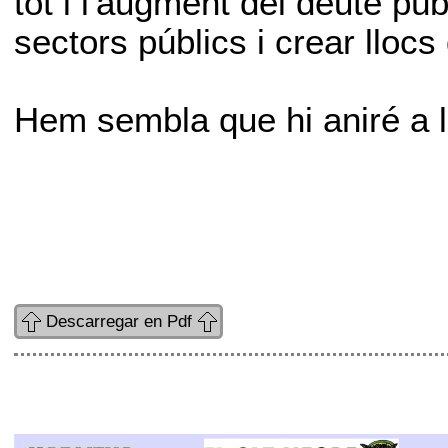
tot i l'augment del deute públ
sectors públics i crear llocs 
Hem sembla que hi aniré a 
Descarregar en Pdf