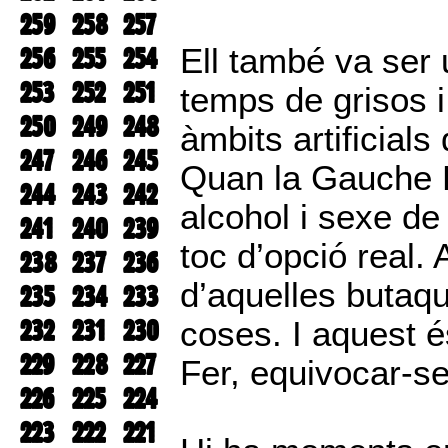
259
258
257
256
255
254
Ell també va ser
253
252
251
temps de grisos i
250
249
248
àmbits artificial
247
246
245
Quan la Gauche D
244
243
242
alcohol i sexe de
241
240
239
toc d’opció real. 
238
237
236
d’aquelles butaq
235
234
233
232
231
230
coses. I aquest é
229
228
227
Fer, equivocar-se,
226
225
224
223
222
221