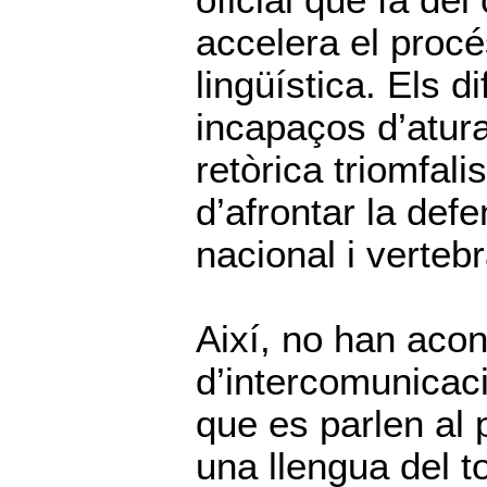
oficial que fa del
accelera el procé
lingüística. Els 
incapaços d’atur
retòrica triomfali
d’afrontar la def
nacional i verteb
Així, no han acon
d’intercomunicac
que es parlen al 
una llengua del t