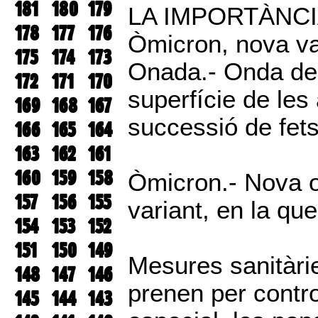
181
180
179
LA IMPORTÀNCI
178
177
176
Òmicron, nova v
175
174
173
Onada.- Onda de 
172
171
170
superfície de les 
169
168
167
successió de fets
166
165
164
163
162
161
160
159
158
Òmicron.- Nova 
157
156
155
variant, en la qu
154
153
152
151
150
149
Mesures sanitàrie
148
147
146
prenen per contro
145
144
143