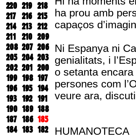
Hi ha moments en
220
219
218
ha prou amb pers
217
216
215
capaços d’imagina
214
213
212
211
210
209
208
207
206
Ni Espanya ni Cat
205
204
203
genialitats, i l’E
202
201
200
o setanta encara 
199
198
197
persones com l’Or
196
195
194
veure ara, discut
193
192
191
190
189
188
187
186
185
184
183
182
HUMANOTECA