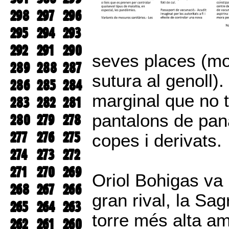
298
297
296
295
294
293
292
291
290
seves places (mol
289
288
287
sutura al genoll)
286
285
284
marginal que no 
283
282
281
pantalons de pana
280
279
278
277
276
275
copes i derivats.
274
273
272
271
270
269
Oriol Bohigas va 
268
267
266
gran rival, la Sa
265
264
263
torre més alta am
262
261
260