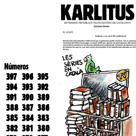
Números
397
396
395
394
393
392
391
390
389
388
387
386
385
384
383
382
381
380