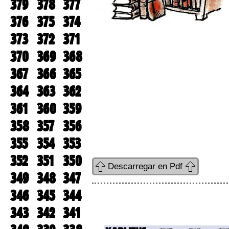
379
378
377
376
375
374
373
372
371
370
369
368
367
366
365
364
363
362
361
360
359
358
357
356
355
354
353
352
351
350
Descarregar en Pdf
349
348
347
346
345
344
343
342
341