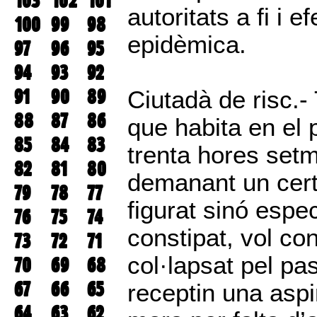
103
102
101
autoritats a fi i 
100
99
98
epidèmica.
97
96
95
94
93
92
91
90
89
Ciutadà de risc.-
88
87
86
que habita en el 
85
84
83
trenta hores set
82
81
80
demanant un certi
79
78
77
figurat sinó espe
76
75
74
constipat, vol co
73
72
71
col·lapsat pel pa
70
69
68
67
66
65
receptin una asp
64
63
62