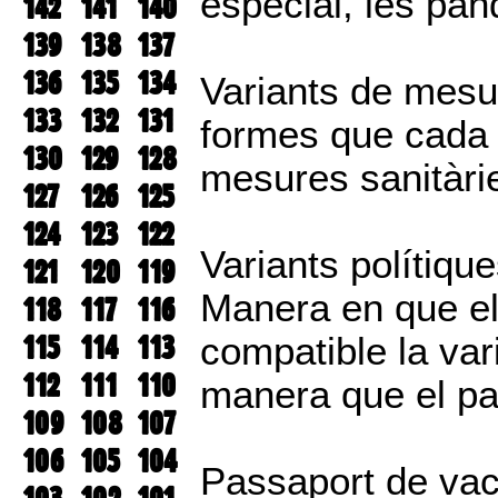
especial, les pa
142
141
140
139
138
137
136
135
134
Variants de mesur
133
132
131
formes que cada 
130
129
128
mesures sanitàri
127
126
125
124
123
122
Variants polítique
121
120
119
Manera en que el
118
117
116
115
114
113
compatible la var
112
111
110
manera que el país
109
108
107
106
105
104
Passaport de vacu