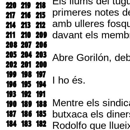
Els llums del tug
220
219
218
primeres notes de
217
216
215
amb ulleres fosq
214
213
212
davant els membr
211
210
209
208
207
206
205
204
203
Abre Gorilón, de
202
201
200
199
198
197
I ho és.
196
195
194
193
192
191
Mentre els sindic
190
189
188
butxaca els diner
187
186
185
184
183
182
Rodolfo que lluei