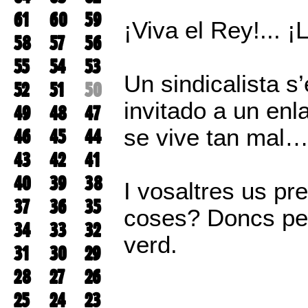
61
60
59
¡Viva el Rey!... ¡
58
57
56
55
54
53
Un sindicalista 
52
51
50
invitado a un enl
49
48
47
se vive tan mal
46
45
44
43
42
41
40
39
38
I vosaltres us p
37
36
35
coses? Doncs per
34
33
32
verd.
31
30
29
28
27
26
25
24
23