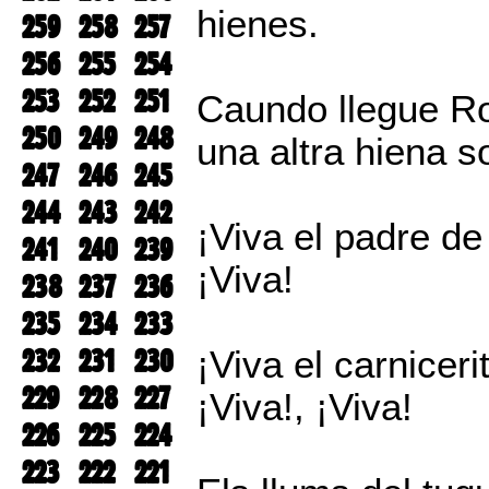
hienes.
259
258
257
256
255
254
253
252
251
Caundo llegue Ro
250
249
248
una altra hiena s
247
246
245
244
243
242
¡Viva el padre de
241
240
239
¡Viva!
238
237
236
235
234
233
232
231
230
¡Viva el carnicer
229
228
227
¡Viva!, ¡Viva!
226
225
224
223
222
221