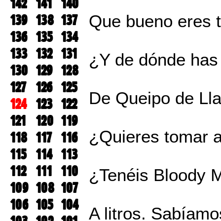
142
141
140
139
138
137
Que bueno eres t
136
135
134
133
132
131
¿Y de dónde has 
130
129
128
127
126
125
De Queipo de Lla
124
123
122
121
120
119
¿Quieres tomar 
118
117
116
115
114
113
112
111
110
¿Tenéis Bloody 
109
108
107
106
105
104
A litros. Sabíam