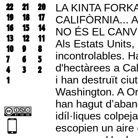
22
21
20
LA KINTA FORK
19
18
17
CALIFÒRNIA... 
16
15
14
NO ÉS EL CANVI
13
12
11
Als Estats Units,
10
9
8
incontrolables. 
7
6
5
d'hectàrees a Cal
4
3
2
i han destruït ciu
1
Washington. A O
han hagut d’aband
idíl·liques colpe
escopien un aire 