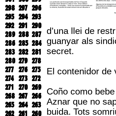
298
297
296
295
294
293
292
291
290
d’una llei de rest
289
288
287
guanyar als sindi
286
285
284
secret.
283
282
281
280
279
278
277
276
275
El contenidor de 
274
273
272
271
270
269
Coño como bebe l
268
267
266
Aznar que no sap
265
264
263
buida. Tots somri
262
261
260