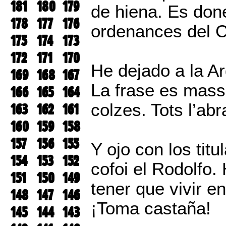
181
180
179
de hiena. Es don
178
177
176
ordenances del C
175
174
173
172
171
170
He dejado a la Ar
169
168
167
La frase es massa
166
165
164
colzes. Tots l’ab
163
162
161
160
159
158
157
156
155
Y ojo con los tit
154
153
152
cofoi el Rodolfo.
151
150
149
tener que vivir e
148
147
146
¡Toma castaña!
145
144
143