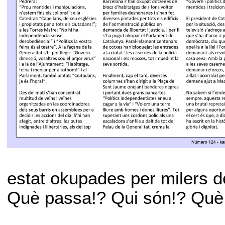
estat okupades per milers 
Què passa!? Qui són!? Què