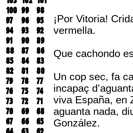
103
102
101
100
99
98
¡Por Vitoria! Cri
97
96
95
vermella.
94
93
92
91
90
89
88
87
86
Que cachondo es 
85
84
83
82
81
80
Un cop sec, fa cal
79
78
77
incapaç d’aguant
76
75
74
viva España, en 
73
72
71
aguanta nada, di
70
69
68
67
66
65
González.
64
63
62