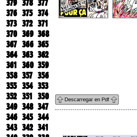
379
378
377
376
375
374
373
372
371
370
369
368
367
366
365
364
363
362
361
360
359
358
357
356
355
354
353
352
351
350
Descarregar en Pdf
349
348
347
346
345
344
343
342
341