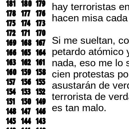
181
180
179
hay terroristas 
178
177
176
hacen misa cada 
175
174
173
172
171
170
Si me sueltan, co
169
168
167
petardo atómico 
166
165
164
nada, eso me lo 
163
162
161
160
159
158
cien protestas po
157
156
155
asustarán de ver
154
153
152
terrorista de ver
151
150
149
es tan malo.
148
147
146
145
144
143