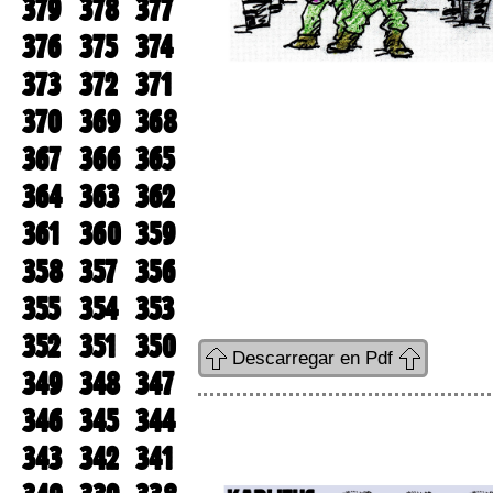
379
378
377
376
375
374
373
372
371
370
369
368
367
366
365
364
363
362
361
360
359
358
357
356
355
354
353
352
351
350
Descarregar en Pdf
349
348
347
346
345
344
343
342
341