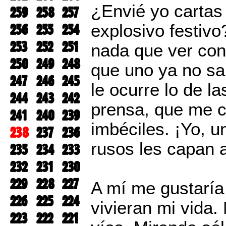
¿Envié yo cartas
259
258
257
256
255
254
explosivo festivo
253
252
251
nada que ver con
250
249
248
que uno ya no sa
247
246
245
le ocurre lo de l
244
243
242
prensa, que me c
241
240
239
imbéciles. ¡Yo, u
238
237
236
rusos les capan a
235
234
233
232
231
230
229
228
227
A mí me gustaría
226
225
224
vivieran mi vida.
223
222
221