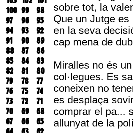
103
102
101
sobre tot, la vale
100
99
98
Que un Jutge es 
97
96
95
en la seva decis
94
93
92
91
90
89
cap mena de dubte
88
87
86
85
84
83
Miralles no és 
82
81
80
col·legues. Es sa
79
78
77
coneixen no tene
76
75
74
es desplaça sovin
73
72
71
comprar el pa... 
70
69
68
67
66
65
allunyat de la po
64
63
62