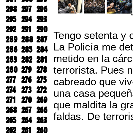
298
297
296
295
294
293
292
291
290
Tengo setenta y 
289
288
287
La Policía me det
286
285
284
metido en la cár
283
282
281
terrorista. Pues n
280
279
278
277
276
275
cabreado que viv
274
273
272
una casa pequeñ
271
270
269
que maldita la gr
268
267
266
faldas. De terrori
265
264
263
262
261
260