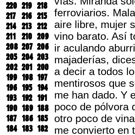
vías. Miranda sól
220
219
218
ferroviarios. Mala
217
216
215
aire libre, mujer
214
213
212
vino barato. Así 
211
210
209
208
207
206
ir aculando aburr
205
204
203
majaderías, dices
202
201
200
a decir a todos l
199
198
197
mentirosos que s
196
195
194
me han dado. Y e
193
192
191
poco de pólvora 
190
189
188
otro poco de vin
187
186
185
184
183
182
me convierto en t