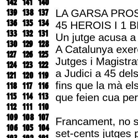
142
141
140
139
138
137
LA GARSA PRO
136
135
134
45 HEROIS I 1 
133
132
131
Un jutge acusa a 
130
129
128
A Catalunya exer
127
126
125
Jutges i Magistra
124
123
122
a Judici a 45 del
121
120
119
fins que la mà el
118
117
116
115
114
113
que feien cua per
112
111
110
109
108
107
Francament, no s’
106
105
104
set-cents jutges 