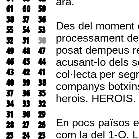
ara.
61
60
59
58
57
56
Des del moment e
55
54
53
processament dels 
52
51
50
posat dempeus rec
49
48
47
acusant-lo dels s
46
45
44
43
42
41
col·lecta per seg
40
39
38
companys botxins,
37
36
35
herois. HEROIS.
34
33
32
31
30
29
En pocs països e
28
27
26
com la del 1-O. L
25
24
23