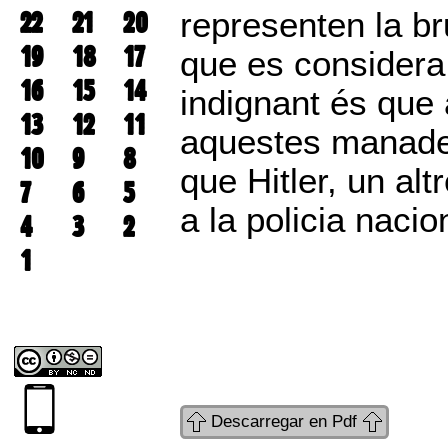
22
21
20
representen la br
19
18
17
que es considera
16
15
14
indignant és que a
13
12
11
aquestes manades
10
9
8
que Hitler, un al
7
6
5
a la policia naci
4
3
2
1
Descarregar en Pdf