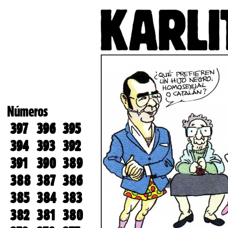
Números
397
396
395
394
393
392
391
390
389
388
387
386
385
384
383
382
381
380