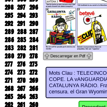
298
297
296
295
294
293
292
291
290
289
288
287
286
285
284
283
282
281
280
279
278
Descarregar en Pdf
277
276
275
274
273
272
Mots Clau : TELECINCO. 
COPE. LA vANGUARDIA. 
271
270
269
CATALUNYA RÀDIO. Fra
268
267
266
censura. el Gran Wyomi
265
264
263
262
261
260