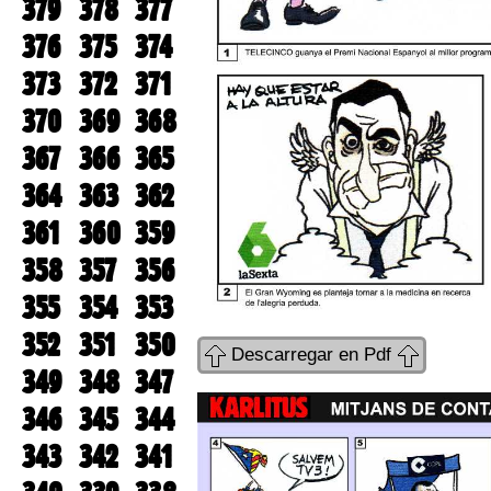
379
378
377
376
375
374
373
372
371
370
369
368
367
366
365
364
363
362
361
360
359
358
357
356
355
354
353
352
351
350
Descarregar en Pdf
349
348
347
346
345
344
343
342
341