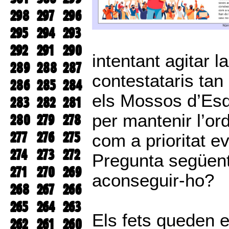
298
297
296
295
294
293
292
291
290
intentant agitar l
289
288
287
contestataris tan
286
285
284
els Mossos d’Esqu
283
282
281
per mantenir l’or
280
279
278
277
276
275
com a prioritat ev
274
273
272
Pregunta següent,
271
270
269
aconseguir-ho?
268
267
266
265
264
263
Els fets queden e
262
261
260