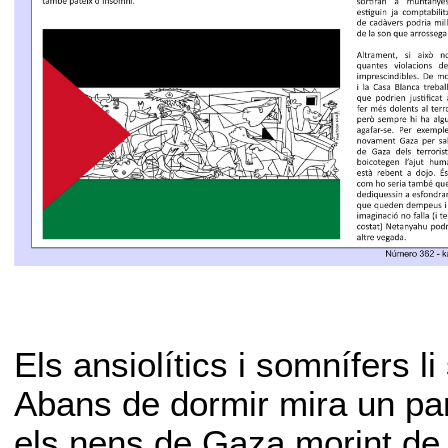
Els ansiolítics i somnífers l
Abans de dormir mira un pa
els nens de Gaza morint de g