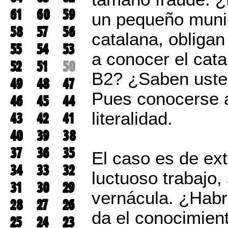
61
60
59
un pequeño munici
58
57
56
catalana, obligan
55
54
53
a conocer el cata
52
51
50
B2? ¿Saben usted
49
48
47
Pues conocerse 
46
45
44
literalidad.
43
42
41
40
39
38
37
36
35
El caso es de ex
34
33
32
luctuoso trabajo, 
31
30
29
vernácula. ¿Habr
28
27
26
da el conocimient
25
24
23