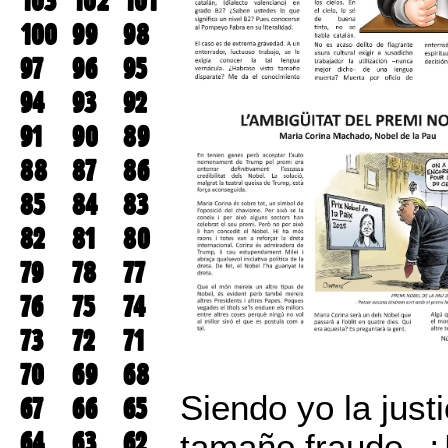
103
102
101
100
99
98
97
96
95
94
93
92
91
90
89
88
87
86
85
84
83
82
81
80
79
78
77
76
75
74
73
72
71
70
69
68
Siendo yo la just
67
66
65
64
63
62
tamaño fraude. ¿