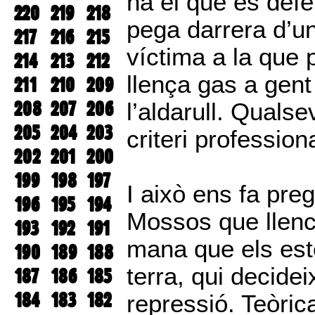
ha el que es defe
220
219
218
pega darrera d’u
217
216
215
víctima a la que
214
213
212
llença gas a gent
211
210
209
208
207
206
l’aldarull. Quals
205
204
203
criteri professiona
202
201
200
199
198
197
I això ens fa pre
196
195
194
Mossos que llenc
193
192
191
mana que els est
190
189
188
terra, qui decide
187
186
185
184
183
182
repressió. Teòric