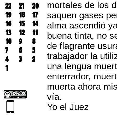
mortales de los d
22
21
20
saquen gases per
19
18
17
16
15
14
alma ascendió ya 
13
12
11
buena tinta, no s
10
9
8
de flagrante usur
7
6
5
trabajador la uti
4
3
2
una lengua muert
1
enterrador, muert
muerta ahora mis
vía.
Yo el Juez