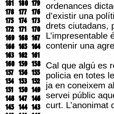
181
180
179
ordenances dicta
178
177
176
d’existir una pol
175
174
173
drets ciutadans, 
172
171
170
L’impresentable é
169
168
167
contenir una agre
166
165
164
163
162
161
160
159
158
Cal que algú es r
157
156
155
policia en totes 
154
153
152
ja en coneixem a
151
150
149
servei públic aqu
148
147
146
curt. L’anonimat 
145
144
143