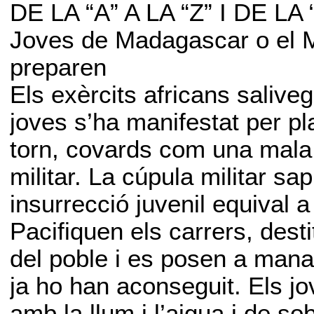
DE LA “A” A LA “Z” I DE L
Joves de Madagascar o el Ma
preparen
Els exèrcits africans saliveg
joves s’ha manifestat per pl
torn, covards com una mala 
militar. La cúpula militar sa
insurrecció juvenil equival 
Pacifiquen els carrers, dest
del poble i es posen a man
ja ho han aconseguit. Els j
amb la llum i l’aigua i de sob