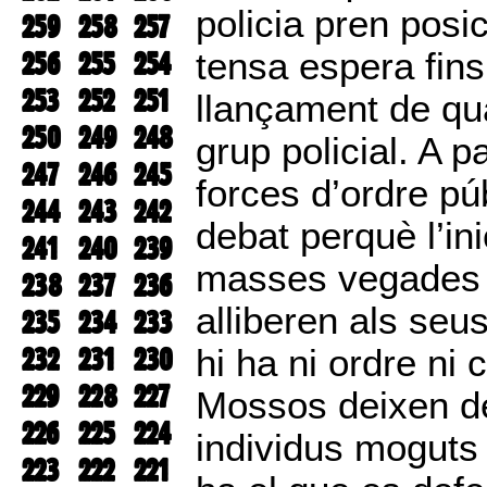
policia pren posic
259
258
257
256
255
254
tensa espera fins
253
252
251
llançament de qua
250
249
248
grup policial. A p
247
246
245
forces d’ordre pú
244
243
242
debat perquè l’ini
241
240
239
masses vegades 
238
237
236
alliberen als seu
235
234
233
232
231
230
hi ha ni ordre ni 
229
228
227
Mossos deixen de
226
225
224
individus moguts p
223
222
221