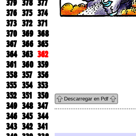
379
378
377
376
375
374
373
372
371
370
369
368
367
366
365
364
363
362
361
360
359
358
357
356
355
354
353
352
351
350
Descarregar en Pdf
349
348
347
346
345
344
343
342
341