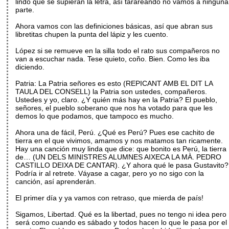
lindo que se supieran la letra, así tarareando no vamos a ninguna
parte.
Ahora vamos con las definiciones básicas, así que abran sus
libretitas chupen la punta del lápiz y les cuento.
López si se remueve en la silla todo el rato sus compañeros no
van a escuchar nada. Tese quieto, coño. Bien. Como les iba
diciendo.
Patria: La Patria señores es esto (REPICANT AMB EL DIT LA
TAULA DEL CONSELL) la Patria son ustedes, compañeros.
Ustedes y yo, claro. ¿Y quién más hay en la Patria? El pueblo,
señores, el pueblo soberano que nos ha votado para que les
demos lo que podamos, que tampoco es mucho.
Ahora una de fácil, Perú. ¿Qué es Perú? Pues ese cachito de
tierra en el que vivimos, amamos y nos matamos tan ricamente.
Hay una canción muy linda que dice: que bonito es Perú, la tierra
de… (UN DELS MINISTRES ALUMNES AIXECA LA MÀ. PEDRO
CASTILLO DEIXA DE CANTAR). ¿Y ahora qué le pasa Gustavito?
Podría ir al retrete. Váyase a cagar, pero yo no sigo con la
canción, así aprenderán.
El primer día y ya vamos con retraso, que mierda de país!
Sigamos, Libertad. Qué es la libertad, pues no tengo ni idea pero
será como cuando es sábado y todos hacen lo que le pasa por el