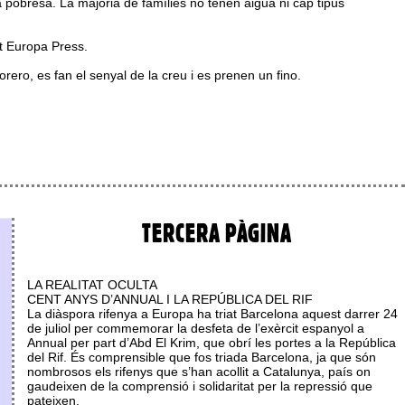
 la pobresa. La majoria de famílies no tenen aigua ni cap tipus
nt Europa Press.
rero, es fan el senyal de la creu i es prenen un fino.
TERCERA PÀGINA
LA REALITAT OCULTA
CENT ANYS D’ANNUAL I LA REPÚBLICA DEL RIF
La diàspora rifenya a Europa ha triat Barcelona aquest darrer 24
de juliol per commemorar la desfeta de l’exèrcit espanyol a
Annual per part d’Abd El Krim, que obrí les portes a la República
del Rif. És comprensible que fos triada Barcelona, ja que són
nombrosos els rifenys que s’han acollit a Catalunya, país on
gaudeixen de la comprensió i solidaritat per la repressió que
pateixen.