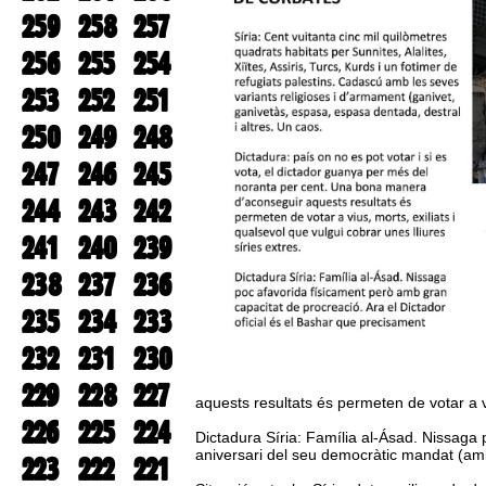
259
258
257
256
255
254
253
252
251
250
249
248
247
246
245
244
243
242
241
240
239
238
237
236
235
234
233
232
231
230
229
228
227
aquests resultats és permeten de votar a viu
226
225
224
Dictadura Síria: Família al-Ásad. Nissaga
aniversari del seu democràtic mandat (amb
223
222
221