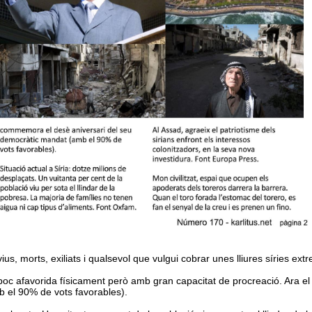
s, morts, exiliats i qualsevol que vulgui cobrar unes lliures síries extr
 poc afavorida físicament però amb gran capacitat de procreació. Ara 
 el 90% de vots favorables).