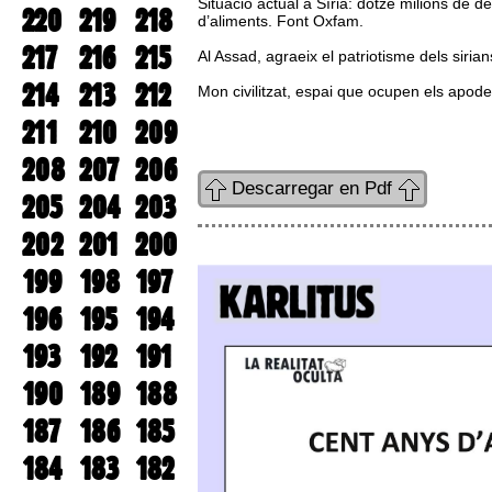
Situació actual a Síria: dotze milions de d
220
219
218
d’aliments. Font Oxfam.
217
216
215
Al Assad, agraeix el patriotisme dels siria
214
213
212
Mon civilitzat, espai que ocupen els apoder
211
210
209
208
207
206
Descarregar en Pdf
205
204
203
202
201
200
199
198
197
196
195
194
193
192
191
190
189
188
187
186
185
184
183
182