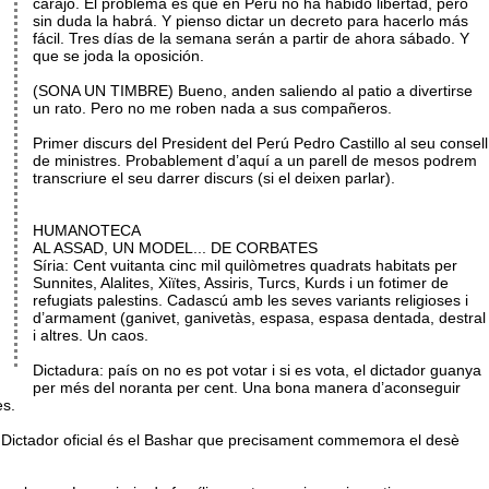
carajo. El problema es que en Perú no ha habido libertad, pero
sin duda la habrá. Y pienso dictar un decreto para hacerlo más
fácil. Tres días de la semana serán a partir de ahora sábado. Y
que se joda la oposición.
(SONA UN TIMBRE) Bueno, anden saliendo al patio a divertirse
un rato. Pero no me roben nada a sus compañeros.
Primer discurs del President del Perú Pedro Castillo al seu consell
de ministres. Probablement d’aquí a un parell de mesos podrem
transcriure el seu darrer discurs (si el deixen parlar).
HUMANOTECA
AL ASSAD, UN MODEL... DE CORBATES
Síria: Cent vuitanta cinc mil quilòmetres quadrats habitats per
Sunnites, Alalites, Xiïtes, Assiris, Turcs, Kurds i un fotimer de
refugiats palestins. Cadascú amb les seves variants religioses i
d’armament (ganivet, ganivetàs, espasa, espasa dentada, destral
i altres. Un caos.
Dictadura: país on no es pot votar i si es vota, el dictador guanya
per més del noranta per cent. Una bona manera d’aconseguir
es.
el Dictador oficial és el Bashar que precisament commemora el desè