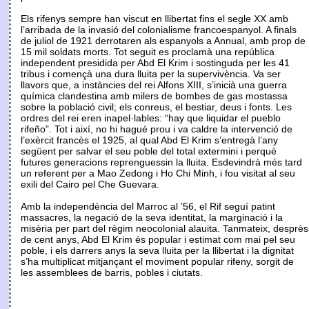
Els rifenys sempre han viscut en llibertat fins el segle XX amb
l’arribada de la invasió del colonialisme francoespanyol. A finals
de juliol de 1921 derrotaren als espanyols a Annual, amb prop de
15 mil soldats morts. Tot seguit es proclamà una república
independent presidida per Abd El Krim i sostinguda per les 41
tribus i començà una dura lluita per la supervivència. Va ser
llavors que, a instàncies del rei Alfons XIII, s’inicià una guerra
química clandestina amb milers de bombes de gas mostassa
sobre la població civil; els conreus, el bestiar, deus i fonts. Les
ordres del rei eren inapel·lables: “hay que liquidar el pueblo
rifeño”. Tot i així, no hi hagué prou i va caldre la intervenció de
l’exèrcit francès el 1925, al qual Abd El Krim s’entregà l’any
següent per salvar el seu poble del total extermini i perquè
futures generacions reprenguessin la lluita. Esdevindrà més tard
un referent per a Mao Zedong i Ho Chi Minh, i fou visitat al seu
exili del Cairo pel Che Guevara.
Amb la independència del Marroc al ’56, el Rif seguí patint
massacres, la negació de la seva identitat, la marginació i la
misèria per part del règim neocolonial alauita. Tanmateix, desprès
de cent anys, Abd El Krim és popular i estimat com mai pel seu
poble, i els darrers anys la seva lluita per la llibertat i la dignitat
s’ha multiplicat mitjançant el moviment popular rifeny, sorgit de
les assemblees de barris, pobles i ciutats.