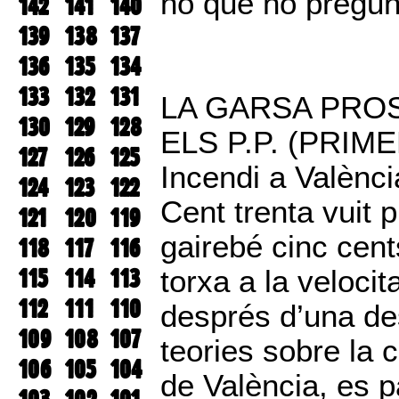
no que ho pregunt
142
141
140
139
138
137
136
135
134
133
132
131
LA GARSA PRO
130
129
128
ELS P.P. (PRIM
127
126
125
Incendi a Valènci
124
123
122
Cent trenta vuit p
121
120
119
gairebé cinc cen
118
117
116
115
114
113
torxa a la veloci
112
111
110
després d’una des
109
108
107
teories sobre la c
106
105
104
de València, es pa