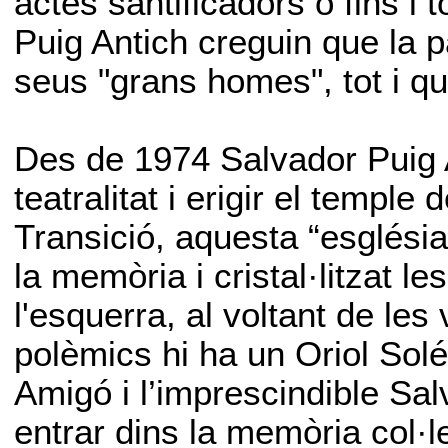
actes santificadors o fins i 
Puig Antich creguin que la p
seus "grans homes", tot i qu
Des de 1974 Salvador Puig A
teatralitat i erigir el temple 
Transició, aquesta “església
la memòria i cristal·litzat l
l'esquerra, al voltant de le
polèmics hi ha un Oriol Solé
Amigó i l’imprescindible Sal
entrar dins la memòria col·le