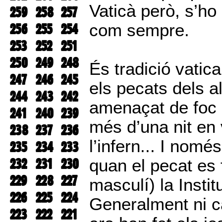
Vaticà però, s’ho
259
258
257
256
255
254
com sempre.
253
252
251
250
249
248
És tradició vati
247
246
245
els pecats dels a
244
243
242
amenaçat de foc 
241
240
239
més d’una nit en 
238
237
236
l’infern... I nom
235
234
233
232
231
230
quan el pecat es fi
229
228
227
masculí) la Insti
226
225
224
Generalment ni c
223
222
221