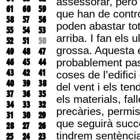
assessorar, però 
61
60
59
que han de contr
58
57
56
poden abastar tot
55
54
53
arriba. I fan els
52
51
50
grossa. Aquesta é
49
48
47
probablement pa
46
45
44
43
42
41
coses de l’edific
40
39
38
del vent i els te
37
36
35
els materials, fal
34
33
32
precàries, permis
31
30
29
que seguirà succe
28
27
26
tindrem sentència
25
24
23