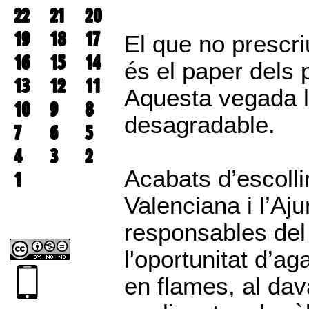
22
21
20
19
18
17
El que no prescri
16
15
14
és el paper dels p
13
12
11
Aquesta vegada l
10
9
8
desagradable.
7
6
5
4
3
2
Acabats d’escolli
1
Valenciana i l’Aju
responsables del 
l'oportunitat d’ag
en flames, al dav