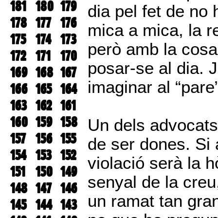
181
180
179
dia pel fet de no
178
177
176
mica a mica, la r
175
174
173
però amb la cosa
172
171
170
posar-se al dia. 
169
168
167
imaginar al “pare
166
165
164
163
162
161
160
159
158
Un dels advocats 
157
156
155
de ser dones. Si 
154
153
152
violació serà la h
151
150
149
senyal de la creu,
148
147
146
un ramat tan gran
145
144
143