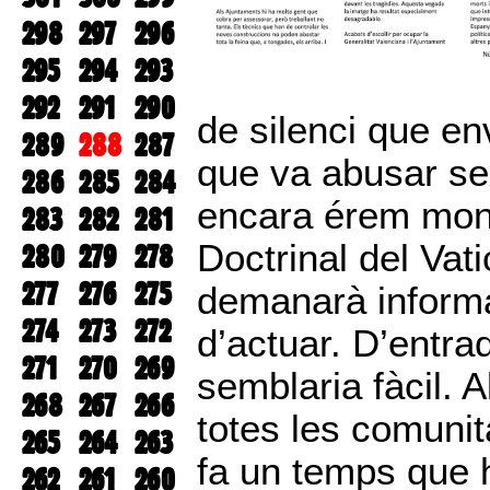
298
297
296
295
294
293
292
291
290
de silenci que en
289
288
287
que va abusar se
286
285
284
encara érem mon
283
282
281
Doctrinal del Vat
280
279
278
277
276
275
demanarà informa
274
273
272
d’actuar. D’entra
271
270
269
semblaria fàcil. 
268
267
266
totes les comuni
265
264
263
fa un temps que h
262
261
260