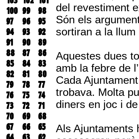
103
102
101
del revestiment ex
100
99
98
Són els argumen
97
96
95
sortiran a la llu
94
93
92
91
90
89
88
87
86
Aquestes dues tor
85
84
83
amb la febre de l
82
81
80
Cada Ajuntament 
79
78
77
trobava. Molta pu
76
75
74
diners en joc i d
73
72
71
70
69
68
67
66
65
Als Ajuntaments 
64
63
62