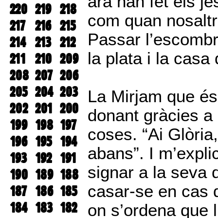
ara han fet els j
220
219
218
com quan nosaltr
217
216
215
Passar l’escombra
214
213
212
la plata i la cas
211
210
209
208
207
206
205
204
203
La Mirjam que és
202
201
200
donant gràcies a
199
198
197
coses. “Ai Glòria
196
195
194
abans”. I m’expli
193
192
191
signar a la seva 
190
189
188
casar-se en cas 
187
186
185
184
183
182
on s’ordena que 