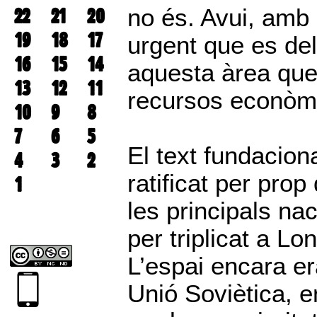
22
21
20
no és. Avui, amb 
19
18
17
urgent que es deli
16
15
14
aquesta àrea qu
13
12
11
recursos econòmic
10
9
8
7
6
5
El text fundaciona
4
3
2
ratificat per pro
1
les principals nac
per triplicat a L
L’espai encara era
Unió Soviètica, e