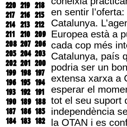
coneixia pràctica
220
219
218
en sentir l’oferta
217
216
215
Catalunya. L’agen
214
213
212
Europea està a pu
211
210
209
208
207
206
cada cop més int
205
204
203
Catalunya, país 
202
201
200
podria ser un bon 
199
198
197
extensa xarxa a 
196
195
194
esperar el momen
193
192
191
tot el seu suport
190
189
188
independència s
187
186
185
184
183
182
la OTAN i es conf