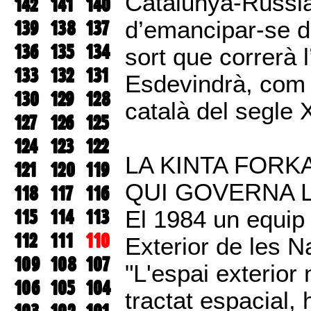
Catalunya-Rússia
142
141
140
139
138
137
d’emancipar-se d
136
135
134
sort que correrà l
133
132
131
Esdevindrà, com 
130
129
128
català del segle 
127
126
125
124
123
122
LA KINTA FORK
121
120
119
QUI GOVERNA L
118
117
116
115
114
113
El 1984 un equip 
112
111
110
Exterior de les N
109
108
107
"L'espai exterior
106
105
104
tractat espacial, h