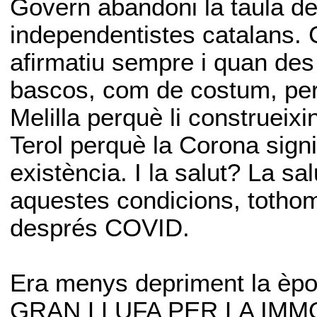
Govern abandoni la taula d
independentistes catalans. 
afirmatiu sempre i quan des 
bascos, com de costum, per 
Melilla perquè li construeix
Terol perquè la Corona signi
existència. I la salut? La sa
aquestes condicions, tothom
després COVID.
Era menys depriment la èpoc
GRAN LLUFA PER LA IMMO