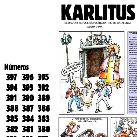
Números
397
396
395
394
393
392
391
390
389
388
387
386
385
384
383
382
381
380