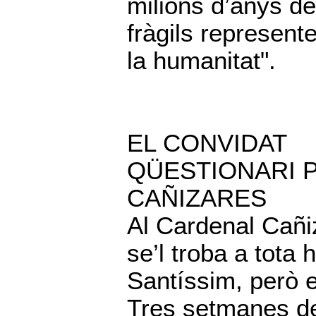
milions d’anys d
fràgils represente
la humanitat".
EL CONVIDAT
QÜESTIONARI 
CAÑIZARES
Al Cardenal Cañi
se’l troba a tota 
Santíssim, però e
Tres setmanes de