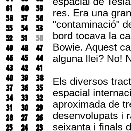
espacial de Tesla
61
60
59
res. Era una gran
58
57
56
"contaminació" de 
55
54
53
bord tocava la c
52
51
50
Bowie. Aquest ca
49
48
47
alguna llei? No! N
46
45
44
43
42
41
40
39
38
Els diversos trac
37
36
35
espacial internac
34
33
32
aproximada de tr
31
30
29
desenvolupats i ra
28
27
26
seixanta i finals
25
24
23