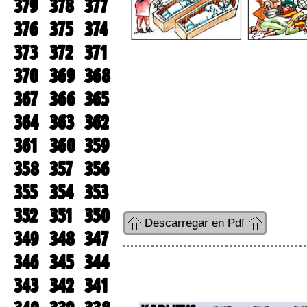
379
378
377
376
375
374
373
372
371
370
369
368
367
366
365
364
363
362
361
360
359
358
357
356
355
354
353
352
351
350
Descarregar en Pdf
349
348
347
346
345
344
343
342
341