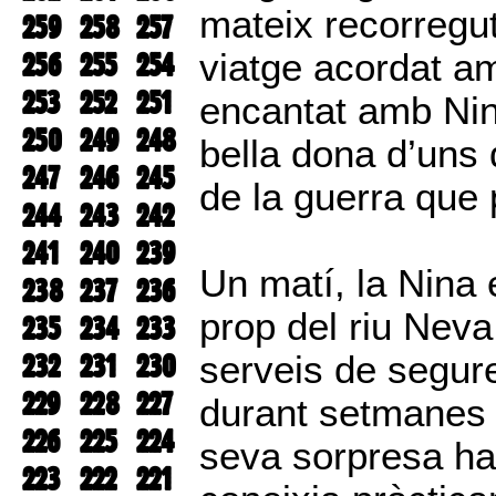
mateix recorregut
259
258
257
256
255
254
viatge acordat am
253
252
251
encantat amb Nin
250
249
248
bella dona d’uns 
247
246
245
de la guerra que 
244
243
242
241
240
239
Un matí, la Nina 
238
237
236
prop del riu Nev
235
234
233
232
231
230
serveis de segure
229
228
227
durant setmanes 
226
225
224
seva sorpresa ha
223
222
221