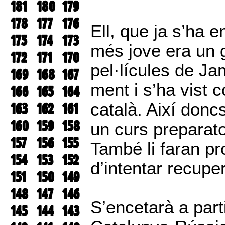
181
180
179
178
177
176
Ell, que ja s’ha 
175
174
173
més jove era un g
172
171
170
pel·lícules de Jam
169
168
167
ment i s’ha vist 
166
165
164
català. Així donc
163
162
161
160
159
158
un curs preparato
157
156
155
També li faran pr
154
153
152
d’intentar recuper
151
150
149
148
147
146
S’encetarà a part
145
144
143