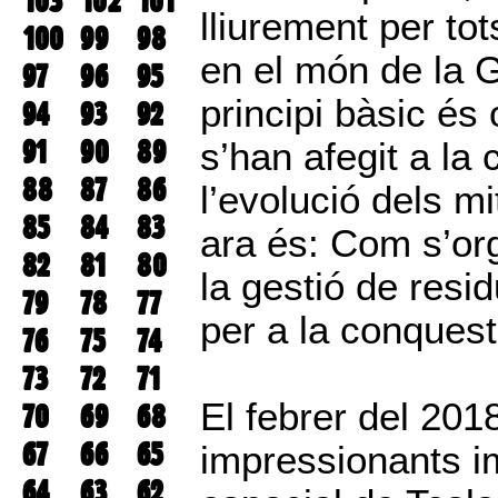
103
102
101
lliurement per tot
100
99
98
en el món de la 
97
96
95
principi bàsic és
94
93
92
91
90
89
s’han afegit a la 
88
87
86
l’evolució dels m
85
84
83
ara és: Com s’org
82
81
80
la gestió de resi
79
78
77
per a la conques
76
75
74
73
72
71
El febrer del 201
70
69
68
67
66
65
impressionants i
64
63
62