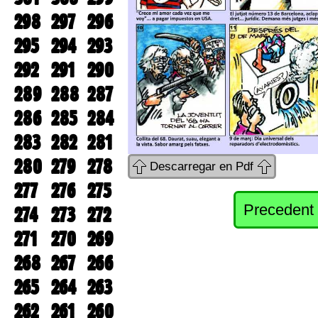
298
297
296
295
294
293
292
291
290
289
288
287
286
285
284
283
282
281
280
279
278
Descarregar en Pdf
277
276
275
Precedent
274
273
272
271
270
269
268
267
266
265
264
263
262
261
260