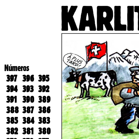
Números
397
396
395
394
393
392
391
390
389
388
387
386
385
384
383
382
381
380