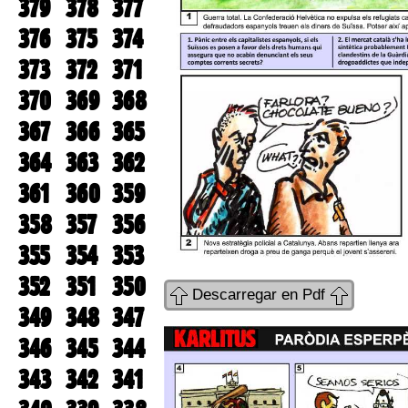
379
378
377
376
375
374
373
372
371
370
369
368
367
366
365
364
363
362
361
360
359
358
357
356
355
354
353
352
351
350
Descarregar en Pdf
349
348
347
346
345
344
343
342
341