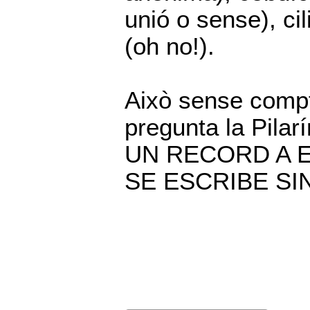
unió o sense), cil
(oh no!).
Això sense compt
pregunta la Pilarí
UN RECORD A E
SE ESCRIBE SI