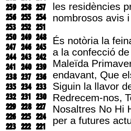
les residències p
259
258
257
256
255
254
nombrosos avis i 
253
252
251
250
249
248
És notòria la fein
247
246
245
a la confecció d
244
243
242
Maleïda Primaver
241
240
239
endavant, Que el
238
237
236
Siguin la llavor
235
234
233
232
231
230
Redrecem-nos, T
229
228
227
Nosaltres No Hi 
226
225
224
per a futures act
223
222
221