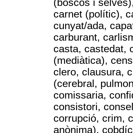
(boscos i selves)
carnet (polític),
cunyat/ada, capat
carburant, carlis
casta, castedat, 
(mediàtica), censu
clero, clausura, c
(cerebral, pulmona
comissaria, conf
consistori, consel
corrupció, crim, 
anònima), cobdíc