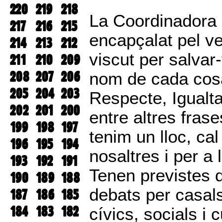
220
219
218
La Coordinadora 
217
216
215
encapçalat pel v
214
213
212
viscut per salvar
211
210
209
208
207
206
nom de cada cosa”,
205
204
203
Respecte, Igualta
202
201
200
entre altres fras
199
198
197
tenim un lloc, cal
196
195
194
nosaltres i per a
193
192
191
Tenen previstes d
190
189
188
debats per casals 
187
186
185
184
183
182
cívics, socials i 