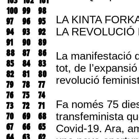
103
102
101
100
99
98
LA KINTA FORK
97
96
95
LA REVOLUCIÓ 
94
93
92
91
90
89
88
87
86
La manifestació 
85
84
83
tot, de l’expansió
82
81
80
revolució feminis
79
78
77
76
75
74
Fa només 75 dies
73
72
71
transfeminista qu
70
69
68
67
66
65
Covid-19. Ara, am
64
63
62