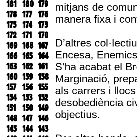
181
180
179
mitjans de comuni
178
177
176
manera fixa i con
175
174
173
172
171
170
D’altres col·lect
169
168
167
Encesa, Enemics d
166
165
164
S’ha acabat el Br
163
162
161
160
159
158
Marginació, prep
157
156
155
als carrers i llocs
154
153
152
desobediència civ
151
150
149
objectius.
148
147
146
145
144
143