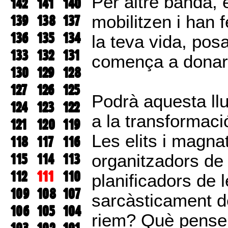
Per altre banda, 
142
141
140
139
138
137
mobilitzen i han 
136
135
134
la teva vida, pos
133
132
131
comença a donar e
130
129
128
127
126
125
Podrà aquesta llu
124
123
122
a la transformaci
121
120
119
Les elits i magn
118
117
116
115
114
113
organitzadors de 
112
111
110
planificadors de 
109
108
107
sarcàsticament d
106
105
104
riem? Què pense