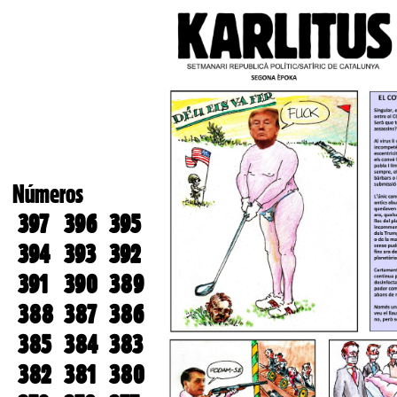
Números
397
396
395
394
393
392
391
390
389
388
387
386
385
384
383
382
381
380