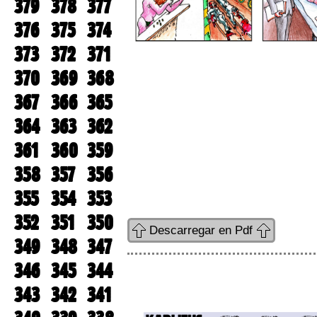
379
378
377
376
375
374
373
372
371
370
369
368
367
366
365
364
363
362
361
360
359
358
357
356
355
354
353
352
351
350
Descarregar en Pdf
349
348
347
346
345
344
343
342
341