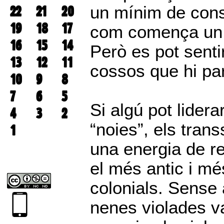
22
21
20
un mínim de consc
19
18
17
com comença un p
16
15
14
Però es pot senti
13
12
11
cossos que hi par
10
9
8
7
6
5
Si algú pot lider
4
3
2
“noies”, els tran
1
una energia de re
el més antic i mé
colonials. Sense 
nenes violades va