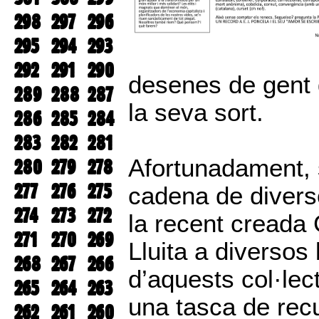
298
297
296
295
294
293
292
291
290
desenes de gent 
289
288
287
la seva sort.
286
285
284
283
282
281
Afortunadament, s
280
279
278
277
276
275
cadena de diverso
274
273
272
la recent creada
271
270
269
Lluita a diversos 
268
267
266
d’aquests col·lec
265
264
263
una tasca de recu
262
261
260