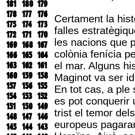
181
180
179
178
177
176
Certament la hist
175
174
173
falles estratègiq
172
171
170
les nacions que p
169
168
167
colònia fenícia p
166
165
164
el mar. Alguns his
163
162
161
160
159
158
Maginot va ser id
157
156
155
En tot cas, a pl
154
153
152
es pot conquerir 
151
150
149
trist el temor dels
148
147
146
europeus pagaran
145
144
143