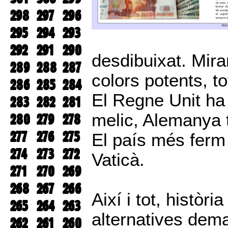
298
297
296
295
294
293
292
291
290
desdibuixat. Mir
289
288
287
colors potents, to
286
285
284
El Regne Unit ha
283
282
281
melic, Alemanya to
280
279
278
277
276
275
El país més ferm 
274
273
272
Vaticà.
271
270
269
268
267
266
Així i tot, històri
265
264
263
alternatives dem
262
261
260