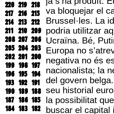
ja s’ha produït. 
220
219
218
va bloquejar el c
217
216
215
Brussel·les. La i
214
213
212
podria utilitzar a
211
210
209
208
207
206
Ucraïna. Bé, Put
205
204
203
Europa no s’atrev
202
201
200
negativa no és est
199
198
197
nacionalista; la n
196
195
194
del govern belga.
193
192
191
seu historial eur
190
189
188
la possibilitat qu
187
186
185
184
183
182
buscar el capital