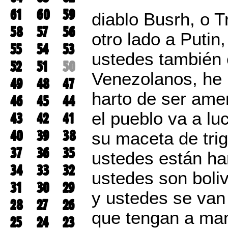
61
60
59
diablo Busrh, o Tr
58
57
56
otro lado a Putin
55
54
53
ustedes también c
52
51
50
Venezolanos, he 
49
48
47
harto de ser ame
46
45
44
el pueblo va a lu
43
42
41
40
39
38
su maceta de tri
37
36
35
ustedes están ha
34
33
32
ustedes son boli
31
30
29
y ustedes se van
28
27
26
que tengan a man
25
24
23