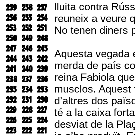
lluita contra Rús
259
258
257
256
255
254
reuneix a veure q
253
252
251
No tenen diners p
250
249
248
247
246
245
Aquesta vegada e
244
243
242
merda de país co
241
240
239
reina Fabiola que
238
237
236
musclos. Aquest t
235
234
233
232
231
230
d’altres dos païs
229
228
227
té a la caixa fort
226
225
224
desviat de la Pla
223
222
221