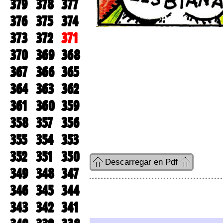
379
378
377
376
375
374
373
372
371
370
369
368
367
366
365
364
363
362
361
360
359
358
357
356
355
354
353
352
351
350
Descarregar en Pdf
349
348
347
346
345
344
343
342
341