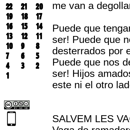
me van a degolla
22
21
20
19
18
17
16
15
14
Puede que tenga
13
12
11
ser! Puede que n
10
9
8
desterrados por 
7
6
5
Puede que nos de
4
3
2
ser! Hijos amados 
1
este ni el otro l
SALVEM LES V