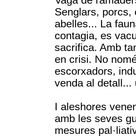
Vaga de ramader
Senglars, porcs, c
abelles... La fau
contagia, es vacu
sacrifica. Amb ta
en crisi. No nom
escorxadors, indu
venda al detall...
I aleshores venen
amb les seves gu
mesures pal·liati