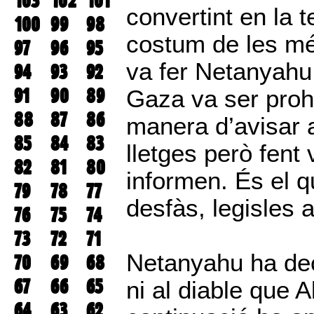
103
102
101
convertint en la 
100
99
98
costum de les mé
97
96
95
va fer Netanyahu
94
93
92
91
90
89
Gaza va ser prohi
88
87
86
manera d’avisar 
85
84
83
lletges però fent 
82
81
80
informen. És el q
79
78
77
desfàs, legisles a
76
75
74
73
72
71
Netanyahu ha dec
70
69
68
67
66
65
ni al diable que A
64
63
62