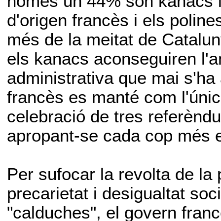
només un 44% són kanacs i 
d'origen francès i els polines
més de la meitat de Cataluny
els kanacs aconseguiren l'
administrativa que mai s'ha 
francès es manté com l'única
celebració de tres referènd
apropant-se cada cop més e
Per sufocar la revolta de la
precarietat i desigualtat soc
"calduches", el govern francè