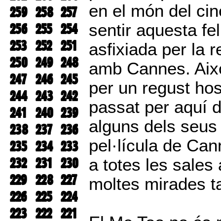
en el món del ci
259
258
257
256
255
254
sentir aquesta fel
253
252
251
asfixiada per la 
250
249
248
amb Cannes. Això
247
246
245
per un regust hos
244
243
242
passat per aquí d
241
240
239
alguns dels seus
238
237
236
pel·lícula de Ca
235
234
233
232
231
230
a totes les sales 
229
228
227
moltes mirades 
226
225
224
223
222
221