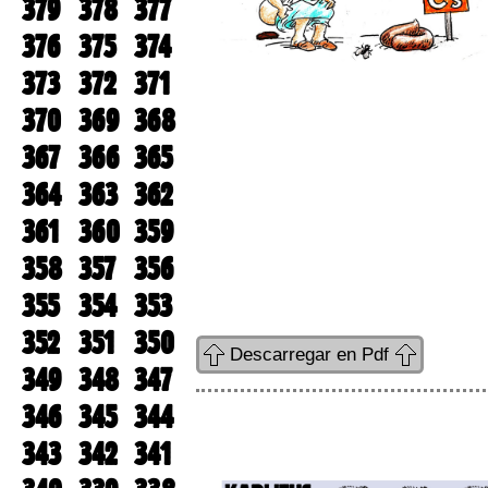
379
378
377
376
375
374
373
372
371
370
369
368
367
366
365
364
363
362
361
360
359
358
357
356
355
354
353
352
351
350
Descarregar en Pdf
349
348
347
346
345
344
343
342
341