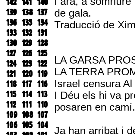
I ara, a somriure 
142
141
140
139
138
137
de gala.
136
135
134
Traducció de Xi
133
132
131
130
129
128
127
126
125
LA GARSA PRO
124
123
122
LA TERRA PRO
121
120
119
Israel censura Al
118
117
116
115
114
113
I Déu els hi va pr
112
111
110
posaren en camí
109
108
107
106
105
104
Ja han arribat i 