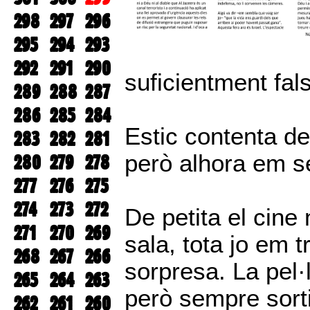
298
297
296
295
294
293
292
291
290
suficientment fal
289
288
287
286
285
284
Estic contenta de
283
282
281
però alhora em s
280
279
278
277
276
275
274
273
272
De petita el cin
271
270
269
sala, tota jo em 
268
267
266
sorpresa. La pel·l
265
264
263
però sempre sorti
262
261
260