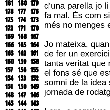
181
180
179
d’una parella jo l
178
177
176
fa mal. És com si
175
174
173
més no menges e
172
171
170
169
168
167
Jo mateixa, quan
166
165
164
de fer un exercici
163
162
161
160
159
158
tanta veritat que
157
156
155
el fons sé que est
154
153
152
somni de la idea 
151
150
149
jornada de rodat
148
147
146
145
144
143