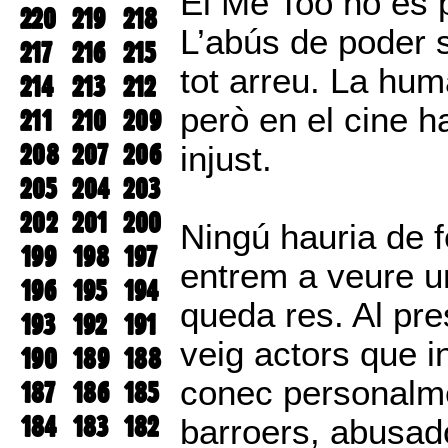
El Me Too no és 
220
219
218
L’abús de poder 
217
216
215
tot arreu. La hum
214
213
212
però en el cine h
211
210
209
208
207
206
injust.
205
204
203
202
201
200
Ningú hauria de f
199
198
197
entrem a veure u
196
195
194
queda res. Al pre
193
192
191
veig actors que i
190
189
188
conec personalme
187
186
185
184
183
182
barroers, abusad