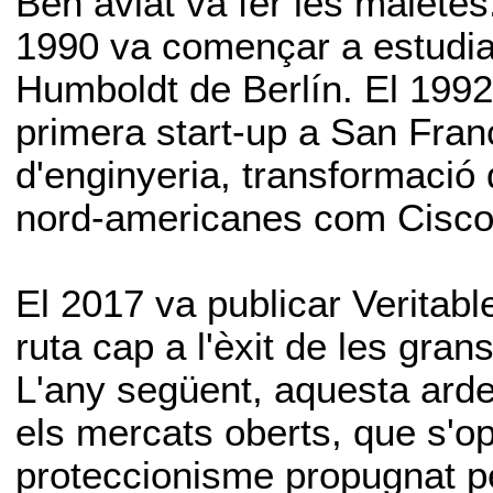
Ben aviat va fer les maletes
1990 va començar a estudiar
Humboldt de Berlín. El 199
primera start-up a San Franc
d'enginyeria, transformació 
nord-americanes com Cisco
El 2017 va publicar Veritab
ruta cap a l'èxit de les gra
L'any següent, aquesta arden
els mercats oberts, que s'
proteccionisme propugnat p