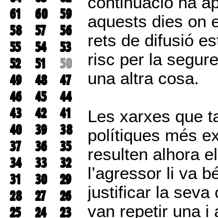
continuació ha ap
61
60
59
aquests dies on e
58
57
56
rets de difusió e
55
54
53
risc per la segure
52
51
50
una altra cosa.
49
48
47
46
45
44
43
42
41
Les xarxes que ta
40
39
38
polítiques més e
37
36
35
resulten alhora e
34
33
32
l’agressor li va 
31
30
29
justificar la seva
28
27
26
van repetir una i
25
24
23