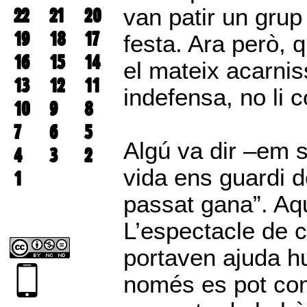
22
21
20
van patir un grup
19
18
17
festa. Ara però,
16
15
14
el mateix acarni
13
12
11
indefensa, no li
10
9
8
7
6
5
Algú va dir –em s
4
3
2
vida ens guardi d
1
passat gana”. Aqu
L’espectacle de 
portaven ajuda h
només es pot com