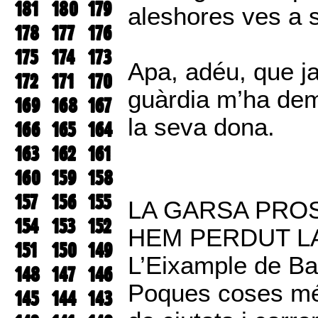
181
180
179
aleshores ves a s
178
177
176
175
174
173
Apa, adéu, que ja
172
171
170
guàrdia m’ha dem
169
168
167
la seva dona.
166
165
164
163
162
161
160
159
158
157
156
155
LA GARSA PRO
154
153
152
HEM PERDUT L
151
150
149
L’Eixample de Ba
148
147
146
Poques coses més
145
144
143