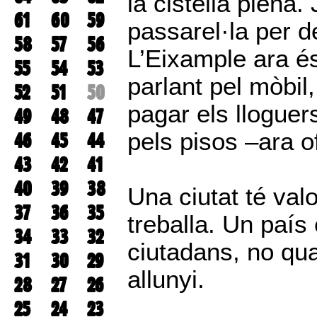
la cistella plena
61
60
59
passarel·la per d
58
57
56
L’Eixample ara é
55
54
53
parlant pel mòbil
52
51
50
pagar els lloguer
49
48
47
pels pisos –ara o
46
45
44
43
42
41
40
39
38
Una ciutat té valo
37
36
35
treballa. Un país
34
33
32
ciutadans, no qu
31
30
29
allunyi.
28
27
26
25
24
23