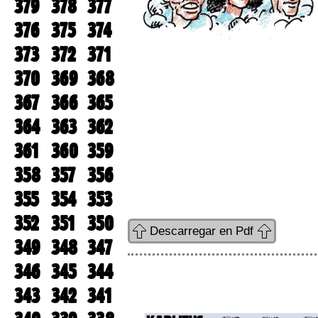
379
378
377
376
375
374
373
372
371
370
369
368
367
366
365
364
363
362
361
360
359
358
357
356
355
354
353
352
351
350
Descarregar en Pdf
349
348
347
346
345
344
343
342
341