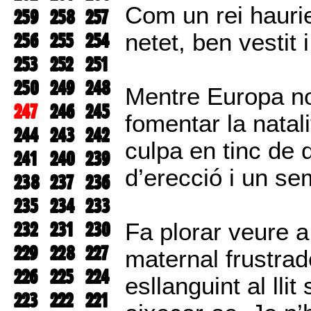
Com un rei haurie
259
258
257
256
255
254
netet, ben vestit 
253
252
251
250
249
248
Mentre Europa no
247
246
245
fomentar la natali
244
243
242
culpa en tinc de q
241
240
239
d’erecció i un s
238
237
236
235
234
233
232
231
230
Fa plorar veure 
229
228
227
maternal frustrade
226
225
224
esllanguint al lli
223
222
221