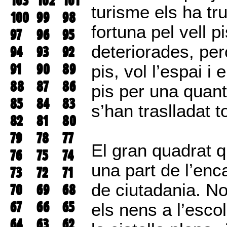
103
102
101
turisme els ha tru
100
99
98
fortuna pel vell p
97
96
95
deteriorades, per
94
93
92
91
90
89
pis, vol l’espai i
88
87
86
pis per una quant
85
84
83
s’han traslladat t
82
81
80
79
78
77
El gran quadrat q
76
75
74
una part de l’enc
73
72
71
de ciutadania. No
70
69
68
67
66
65
els nens a l’esco
64
63
62