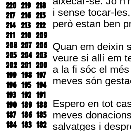
aixecar-se. Jo n’
220
219
218
i sense tocar-les
217
216
215
però estan ben p
214
213
212
211
210
209
208
207
206
Quan em deixin so
205
204
203
veure si allí em 
202
201
200
a la fi sóc el mé
199
198
197
meves són gesta
196
195
194
193
192
191
Espero en tot cas
190
189
188
meves donacions 
187
186
185
184
183
182
salvatges i despr