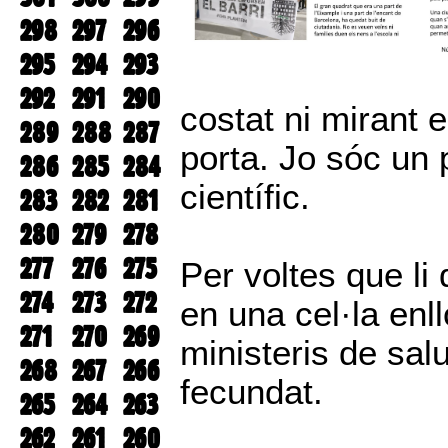
298
297
296
295
294
293
292
291
290
costat ni mirant e
289
288
287
porta. Jo sóc un 
286
285
284
científic.
283
282
281
280
279
278
277
276
275
Per voltes que li
274
273
272
en una cel·la enl
271
270
269
ministeris de sal
268
267
266
fecundat.
265
264
263
262
261
260