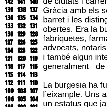
de ciutats i carr
142
141
140
139
138
137
Gràcia amb els s
136
135
134
barret i les dist
133
132
131
obertes. Era la b
130
129
128
fabriquetes, farm
127
126
125
advocats, notaris
124
123
122
i també algun int
121
120
119
generalment– de 
118
117
116
115
114
113
112
111
110
La burgesia ha fu
109
108
107
l’eixample. Uns 
106
105
104
un estatus que ja