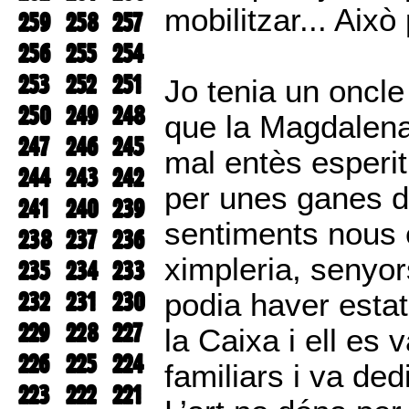
mobilitzar... Això
259
258
257
256
255
254
253
252
251
Jo tenia un oncle
250
249
248
que la Magdalena
247
246
245
mal entès esperit
244
243
242
per unes ganes 
241
240
239
sentiments nous
238
237
236
ximpleria, senyor
235
234
233
232
231
230
podia haver esta
229
228
227
la Caixa i ell es 
226
225
224
familiars i va dedi
223
222
221