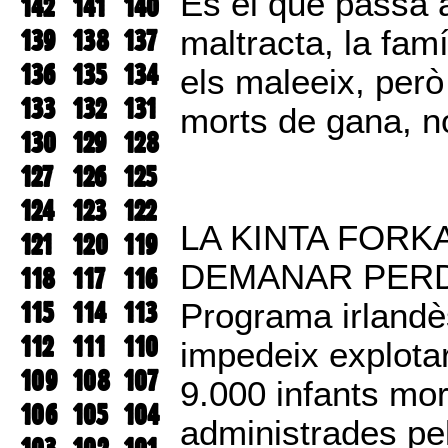
És el que passa a
142
141
140
139
138
137
maltracta, la famí
136
135
134
els maleeix, però
133
132
131
morts de gana, n
130
129
128
127
126
125
124
123
122
LA KINTA FORK
121
120
119
DEMANAR PER
118
117
116
115
114
113
Programa irlandès
112
111
110
impedeix explota
109
108
107
9.000 infants mor
106
105
104
administrades pel