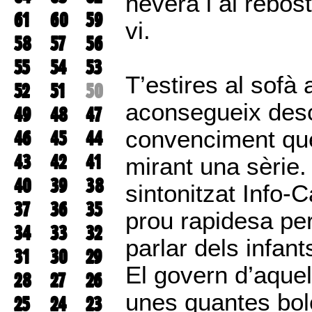
nevera i al rebost
61
60
59
vi.
58
57
56
55
54
53
T’estires al sofà 
52
51
50
aconsegueix des
49
48
47
convenciment qu
46
45
44
43
42
41
mirant una sèrie.
40
39
38
sintonitzat Info-
37
36
35
prou rapidesa per
34
33
32
parlar dels infan
31
30
29
El govern d’aque
28
27
26
unes quantes bole
25
24
23