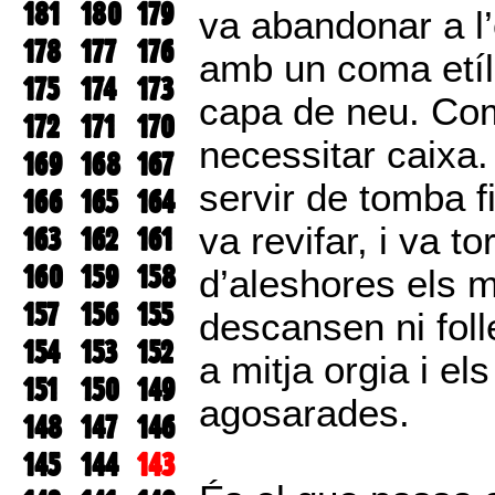
181
180
179
va abandonar a l’
178
177
176
amb un coma etíl
175
174
173
capa de neu. Com
172
171
170
necessitar caixa.
169
168
167
servir de tomba f
166
165
164
va revifar, i va t
163
162
161
160
159
158
d’aleshores els m
157
156
155
descansen ni fol
154
153
152
a mitja orgia i e
151
150
149
agosarades.
148
147
146
145
144
143