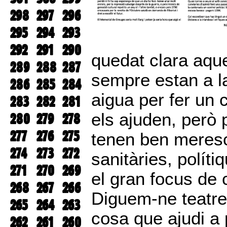
298
297
296
295
294
293
292
291
290
quedat clara aque
289
288
287
sempre estan a la
286
285
284
aigua per fer un
283
282
281
els ajuden, però 
280
279
278
277
276
275
tenen ben meresc
274
273
272
sanitàries, polít
271
270
269
el gran focus de c
268
267
266
Diguem-ne teatre
265
264
263
cosa que ajudi a 
262
261
260