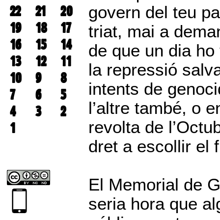
22
21
20
govern del teu pa
19
18
17
triat, mai a dema
16
15
14
de que un dia ho 
13
12
11
la repressió salv
10
9
8
intents de genocid
7
6
5
l’altre també, o 
4
3
2
revolta de l’Octu
1
dret a escollir el f
El Memorial de Gr
seria hora que al