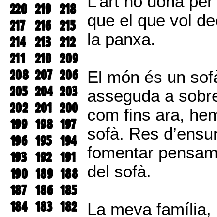
L’art no dóna per
220
219
218
que el que vol ded
217
216
215
la panxa.
214
213
212
211
210
209
208
207
206
El món és un so
205
204
203
asseguda a sobre
202
201
200
com fins ara, hem
199
198
197
sofà. Res d’ensur
196
195
194
fomentar pensame
193
192
191
del sofà.
190
189
188
187
186
185
184
183
182
La meva família, 