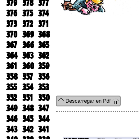
379
378
377
376
375
374
373
372
371
370
369
368
367
366
365
364
363
362
361
360
359
358
357
356
355
354
353
352
351
350
Descarregar en Pdf
349
348
347
346
345
344
343
342
341