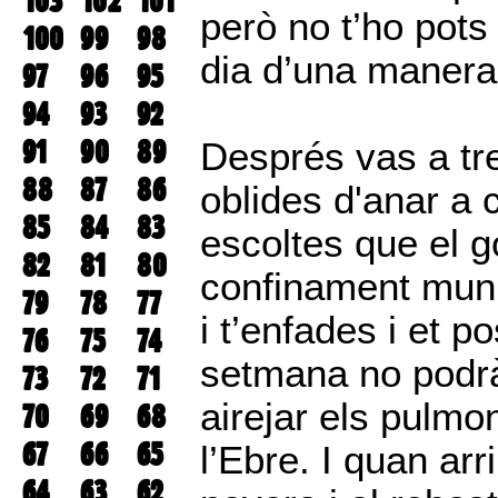
103
102
101
però no t’ho pots
100
99
98
dia d’una manera
97
96
95
94
93
92
91
90
89
Després vas a tre
88
87
86
oblides d'anar a
85
84
83
escoltes que el go
82
81
80
confinament mun
79
78
77
i t’enfades i et p
76
75
74
setmana no podrà
73
72
71
airejar els pulmo
70
69
68
67
66
65
l’Ebre. I quan ar
64
63
62