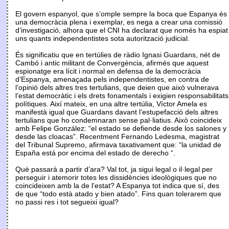
El govern espanyol, que s’omple sempre la boca que Espanya és
una democràcia plena i exemplar, es nega a crear una comissió
d’investigació, alhora que el CNI ha declarat que només ha espiat
uns quants independentistes sota autorització judicial.
És significatiu que en tertúlies de ràdio Ignasi Guardans, nét de
Cambó i antic militant de Convergència, afirmés que aquest
espionatge era lícit i normal en defensa de la democràcia
d’Espanya, amenaçada pels independentistes, en contra de
l’opinió dels altres tres tertulians, que deien que això vulnerava
l’estat democràtic i els drets fonamentals i exigien responsabilitats
polítiques. Així mateix, en una altre tertúlia, Víctor Amela es
manifestà igual que Guardans davant l’estupefacció dels altres
tertulians que ho condemnaran sense pal·liatius. Això coincideix
amb Felipe González: “el estado se defiende desde los salones y
desde las cloacas”. Recentment Fernando Ledesma, magistrat
del Tribunal Supremo, afirmava taxativament que: “la unidad de
España está por encima del estado de derecho “.
Què passarà a partir d’ara? Val tot, ja sigui legal o il·legal per
perseguir i atemorir totes les dissidències ideològiques que no
coincideixen amb la de l’estat? A Espanya tot indica que sí, des
de que “todo està atado y bien atado”. Fins quan tolerarem que
no passi res i tot segueixi igual?