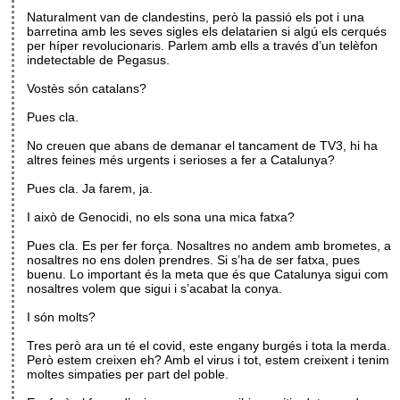
Naturalment van de clandestins, però la passió els pot i una
barretina amb les seves sigles els delatarien si algú els cerqués
per híper revolucionaris. Parlem amb ells a través d’un telèfon
indetectable de Pegasus.
Vostès són catalans?
Pues cla.
No creuen que abans de demanar el tancament de TV3, hi ha
altres feines més urgents i serioses a fer a Catalunya?
Pues cla. Ja farem, ja.
I això de Genocidi, no els sona una mica fatxa?
Pues cla. Es per fer força. Nosaltres no andem amb brometes, a
nosaltres no ens dolen prendres. Si s’ha de ser fatxa, pues
buenu. Lo important és la meta que és que Catalunya sigui com
nosaltres volem que sigui i s’acabat la conya.
I són molts?
Tres però ara un té el covid, este engany burgés i tota la merda.
Però estem creixen eh? Amb el virus i tot, estem creixent i tenim
moltes simpaties per part del poble.