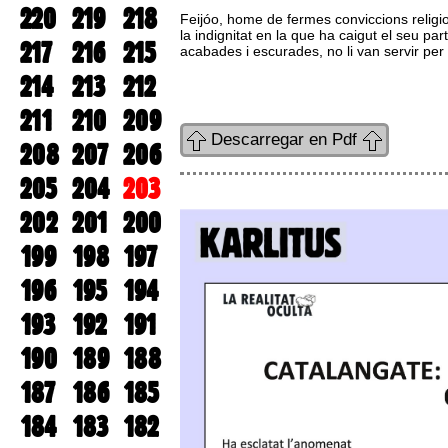
220
219
218
Feijóo, home de fermes conviccions religio
la indignitat en la que ha caigut el seu pa
217
216
215
acabades i escurades, no li van servir per
214
213
212
211
210
209
Descarregar en Pdf
208
207
206
205
204
203
202
201
200
199
198
197
196
195
194
193
192
191
190
189
188
187
186
185
184
183
182