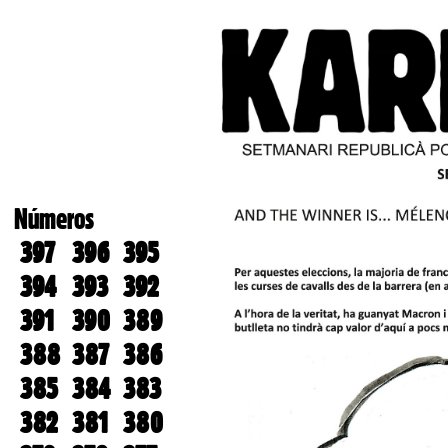
Números
397
396
395
394
393
392
391
390
389
388
387
386
385
384
383
382
381
380