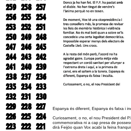
259
258
257
256
255
254
253
252
251
250
249
248
247
246
245
244
243
242
241
240
239
238
237
236
235
234
233
232
231
230
229
228
227
Espanya és diferent, Espanya és fatxa i inc
226
225
224
Curiosament, o no, el nou President del P.P
commemorativa ni a cap presa de possessió.
223
222
221
dirà Feijóo quan Vox acabi la feina franqui