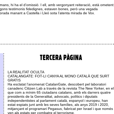
ans, hi ha el d’omissió. I ell, amb vergonyant reiteració, està ometent
s, segons testimonis fidedignes, estaven bones, però una vegada
orada manant a Castella i Lleó sota l’atenta mirada de Vox.
TERCERA PÀGINA
LA REALITAT OCULTA
CATALANGATE: FOT-LI CANYA AL MONO CATALÀ QUE SURT
GRATIS
Ha esclatat l’anomenat CatalanGate, descobert pel laboratori
canadenc Citizen Lab a través de la revista The New Yorker, en el
que com a mínim 65 ciutadans catalans, amb els darrers quatre
presidents de la Generalitat, advocats, polítics i diputats
independentistes al parlament català, espanyol i europeu, han
estat espiats junt amb les seves famílies, als anys 2019 i 2020,
mitjançant el programari Pegasus, fabricat per Israel i que només
ven als estats per combatre el terrorisme.