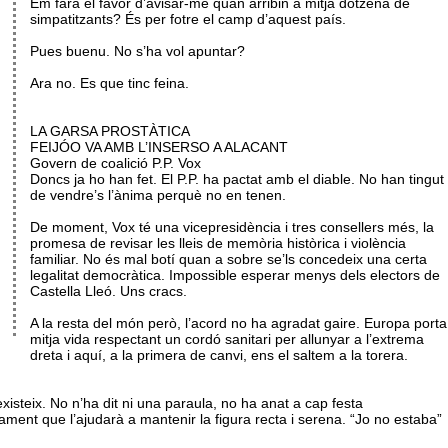
Em farà el favor d’avisar-me quan arribin a mitja dotzena de
simpatitzants? És per fotre el camp d’aquest país.
Pues buenu. No s’ha vol apuntar?
Ara no. Es que tinc feina.
LA GARSA PROSTÀTICA
FEIJÓO VA AMB L’INSERSO A ALACANT
Govern de coalició P.P. Vox
Doncs ja ho han fet. El P.P. ha pactat amb el diable. No han tingut
de vendre’s l’ànima perquè no en tenen.
De moment, Vox té una vicepresidència i tres consellers més, la
promesa de revisar les lleis de memòria històrica i violència
familiar. No és mal botí quan a sobre se’ls concedeix una certa
legalitat democràtica. Impossible esperar menys dels electors de
Castella Lleó. Uns cracs.
A la resta del món però, l’acord no ha agradat gaire. Europa porta
mitja vida respectant un cordó sanitari per allunyar a l’extrema
dreta i aquí, a la primera de canvi, ens el saltem a la torera.
existeix. No n’ha dit ni una paraula, no ha anat a cap festa
ment que l’ajudarà a mantenir la figura recta i serena. “Jo no estaba”