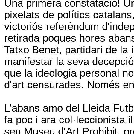
Una primera constatació! U
pixelats de polítics catalan
victoriós referèndum d'inde
retirada poques hores abans
Tatxo Benet, partidari de l
manifestar la seva decepció 
que la ideologia personal no 
d'art censurades. Només en 
L’abans amo del Lleida Futbo
fa poc i ara col·leccionista i
seu Museu d'Art Prohibit, p