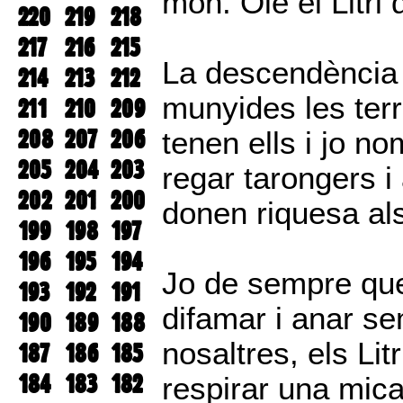
món. Olé el Litri 
220
219
218
217
216
215
La descendència 
214
213
212
munyides les terr
211
210
209
208
207
206
tenen ells i jo n
205
204
203
regar tarongers 
202
201
200
donen riquesa al
199
198
197
196
195
194
Jo de sempre que
193
192
191
difamar i anar s
190
189
188
nosaltres, els Lit
187
186
185
184
183
182
respirar una mic