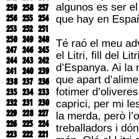
algunos es ser el
259
258
257
256
255
254
que hay en Españ
253
252
251
250
249
248
Té raó el meu ad
247
246
245
el Litri, fill del 
244
243
242
d’Espanya. Ai la
241
240
239
que apart d’alime
238
237
236
fotimer d’oliveres
235
234
233
232
231
230
caprici, per mi l
229
228
227
la merda, però l’
226
225
224
treballadors i dó
223
222
221