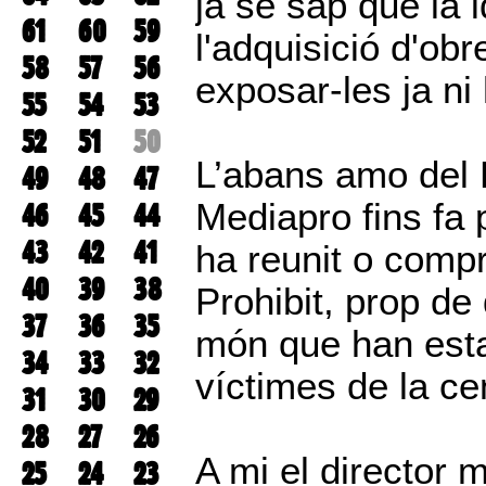
ja se sap que la i
61
60
59
l'adquisició d'ob
58
57
56
exposar-les ja ni 
55
54
53
52
51
50
L’abans amo del L
49
48
47
Mediapro fins fa p
46
45
44
43
42
41
ha reunit o compr
40
39
38
Prohibit, prop de
37
36
35
món que han estat
34
33
32
víctimes de la ce
31
30
29
28
27
26
A mi el director m
25
24
23