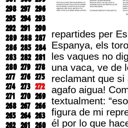
298
297
296
295
294
293
292
291
290
repartides per E
289
288
287
Espanya, els toro
286
285
284
les vaques no dig
283
282
281
una vaca, ve de 
280
279
278
277
276
275
reclamant que si
274
273
272
agafo aigua! Com
271
270
269
textualment: “eso
268
267
266
figura de mi rep
265
264
263
él por lo que hace
262
261
260