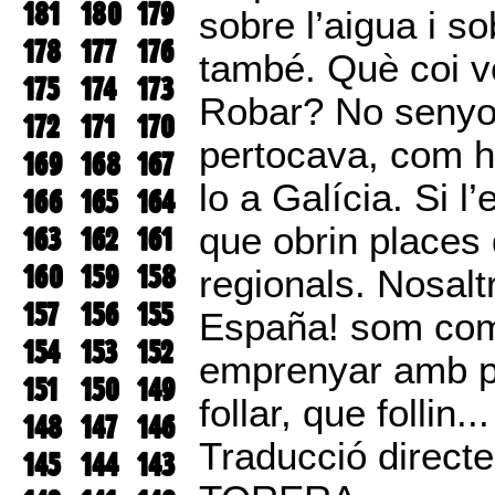
181
180
179
sobre l’aigua i so
178
177
176
també. Què coi vo
175
174
173
Robar? No senyor,
172
171
170
pertocava, com ha
169
168
167
lo a Galícia. Si l
166
165
164
que obrin places 
163
162
161
160
159
158
regionals. Nosalt
157
156
155
España! som com l
154
153
152
emprenyar amb pet
151
150
149
follar, que follin.
148
147
146
Traducció direct
145
144
143