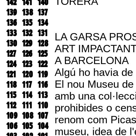
TORERA
142
141
140
139
138
137
136
135
134
133
132
131
LA GARSA PRO
130
129
128
ART IMPACTANT,
127
126
125
A BARCELONA
124
123
122
Algú ho havia de 
121
120
119
El nou Museu de 
118
117
116
115
114
113
amb una col·lecc
112
111
110
prohibides o cen
109
108
107
renom com Picass
106
105
104
museu, idea de l'