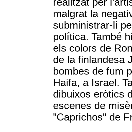
realitzat per l'ar
malgrat la negati
subministrar-li p
política. També h
els colors de Ro
de la finlandesa
bombes de fum pe
Haifa, a Israel. 
dibuixos eròtics 
escenes de misèri
"Caprichos" de F