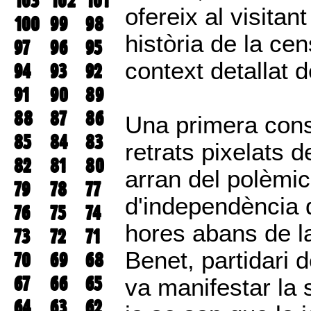
103
102
101
ofereix al visitan
100
99
98
història de la ce
97
96
95
context detallat 
94
93
92
91
90
89
88
87
86
Una primera cons
85
84
83
retrats pixelats 
82
81
80
arran del polèmic
79
78
77
d'independència d
76
75
74
hores abans de l
73
72
71
Benet, partidari 
70
69
68
67
66
65
va manifestar la 
64
63
62