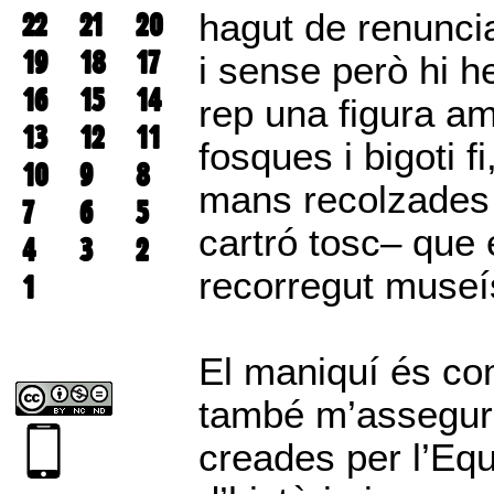
22
21
20
hagut de renuncia
19
18
17
i sense però hi h
16
15
14
rep una figura am
13
12
11
fosques i bigoti 
10
9
8
mans recolzades 
7
6
5
cartró tosc– que
4
3
2
recorregut museís
1
El maniquí és co
també m’assegur
creades per l’Equ