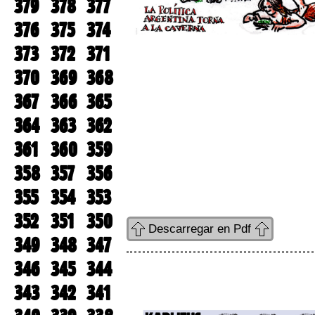
379
378
377
376
375
374
373
372
371
370
369
368
367
366
365
364
363
362
361
360
359
358
357
356
355
354
353
352
351
350
Descarregar en Pdf
349
348
347
346
345
344
343
342
341