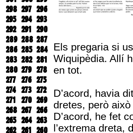
298
297
296
295
294
293
292
291
290
289
288
287
Els pregaria si u
286
285
284
Wiquipèdia. Allí 
283
282
281
en tot.
280
279
278
277
276
275
274
273
272
D’acord, havia dit
271
270
269
dretes, però això
268
267
266
D’acord, he fet co
265
264
263
l’extrema dreta,
262
261
260