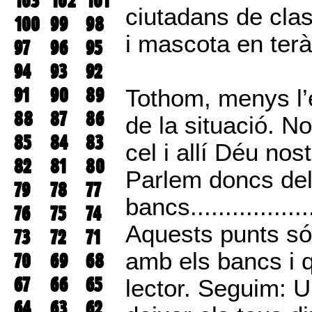
103
102
101
ciutadans de cla
100
99
98
i mascota en terà
97
96
95
94
93
92
91
90
89
Tothom, menys l’e
88
87
86
de la situació. No
85
84
83
cel i allí Déu nos
82
81
80
Parlem doncs de
79
78
77
bancs....................
76
75
74
Aquests punts só
73
72
71
amb els bancs i 
70
69
68
67
66
65
lector. Seguim: U
64
63
62