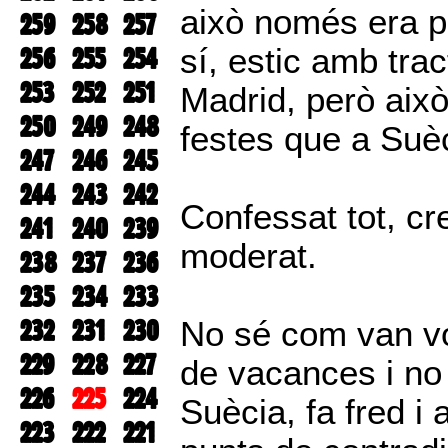
això només era p
259
258
257
256
255
254
sí, estic amb tra
253
252
251
Madrid, però aix
250
249
248
festes que a Suèc
247
246
245
244
243
242
Confessat tot, cr
241
240
239
moderat.
238
237
236
235
234
233
232
231
230
No sé com van v
229
228
227
de vacances i no l
226
225
224
Suècia, fa fred i
223
222
221