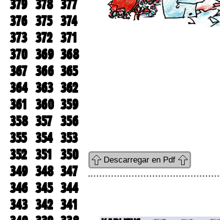
379
378
377
376
375
374
373
372
371
370
369
368
367
366
365
364
363
362
361
360
359
358
357
356
355
354
353
352
351
350
Descarregar en Pdf
349
348
347
346
345
344
343
342
341