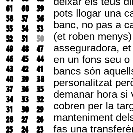
deixar els teus di
61
60
59
pots llogar una c
58
57
56
banc, no pas a ca
55
54
53
(et roben menys) 
52
51
50
asseguradora, et 
49
48
47
en un fons seu o 
46
45
44
43
42
41
bancs són aquells
40
39
38
personalitzat per
37
36
35
demanar hora si v
34
33
32
cobren per la tar
31
30
29
manteniment dels
28
27
26
fas una transferè
25
24
23