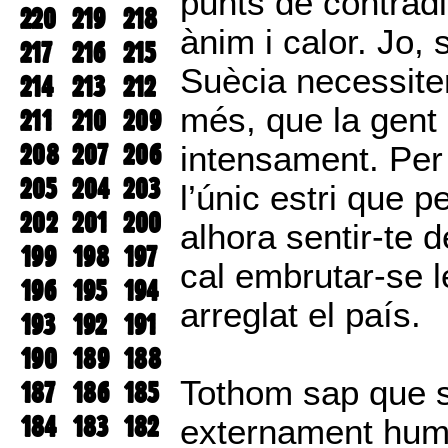
punts de contradi
220
219
218
ànim i calor. Jo,
217
216
215
Suècia necessite
214
213
212
més, que la gent
211
210
209
208
207
206
intensament. Per a
205
204
203
l’únic estri que p
202
201
200
alhora sentir-te d
199
198
197
cal embrutar-se l
196
195
194
arreglat el país.
193
192
191
190
189
188
Tothom sap que s
187
186
185
184
183
182
externament humil