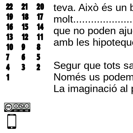
22
21
20
teva. Això és un 
19
18
17
molt....................
16
15
14
que no poden aju
13
12
11
amb les hipoteque
10
9
8
7
6
5
Segur que tots s
4
3
2
Només us podem d
1
La imaginació al 