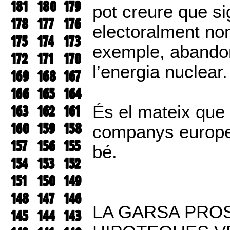
181
180
179
pot creure que sig
178
177
176
electoralment no
175
174
173
exemple, abandona
172
171
170
l’energia nuclear.
169
168
167
166
165
164
És el mateix que 
163
162
161
160
159
158
companys europeu
157
156
155
bé.
154
153
152
151
150
149
148
147
146
LA GARSA PRO
145
144
143