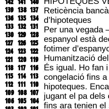
HIPOTEQUES V
142
141
140
139
138
137
Reticència bancàr
136
135
134
d’hipoteques
133
132
131
Per una vegada 
130
129
128
espanyol està deci
127
126
125
fotimer d’espanyol
124
123
122
Humanització del
121
120
119
És igual. Ho fan 
118
117
116
115
114
113
congelació fins a
112
111
110
hipoteques. Enca
109
108
107
jugant el pa dels
106
105
104
fins ara tenien e