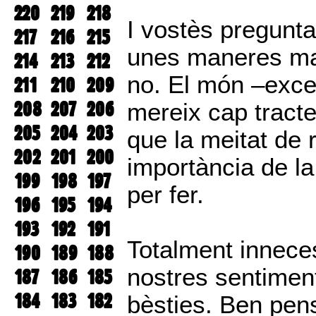
220
219
218
I vostès pregunta
217
216
215
unes maneres ma
214
213
212
no. El món –excep
211
210
209
208
207
206
mereix cap tracte
205
204
203
que la meitat de 
202
201
200
importància de la
199
198
197
per fer.
196
195
194
193
192
191
Totalment innece
190
189
188
nostres sentimen
187
186
185
184
183
182
bèsties. Ben pens