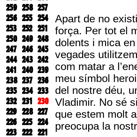
259
258
257
256
255
254
Apart de no exist
253
252
251
força. Per tot el
250
249
248
dolents i mica en
247
246
245
vegades utilitze
244
243
242
com matar a l’ene
241
240
239
meu símbol heroic
238
237
236
del nostre déu, u
235
234
233
232
231
230
Vladimir. No sé si
229
228
227
que estem molt a 
226
225
224
preocupa la nost
223
222
221