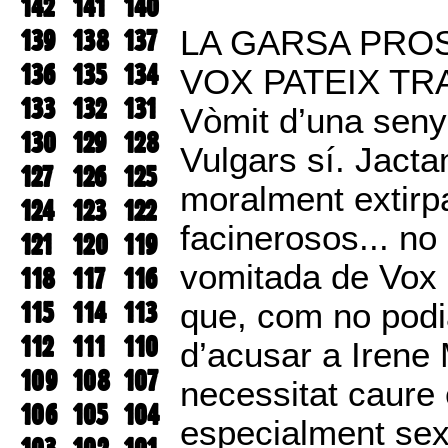
142
141
140
139
138
137
LA GARSA PRO
136
135
134
VOX PATEIX TR
133
132
131
Vòmit d’una seny
130
129
128
Vulgars sí. Jact
127
126
125
moralment extirp
124
123
122
facinerosos... no
121
120
119
vomitada de Vox 
118
117
116
115
114
113
que, com no podi
112
111
110
d’acusar a Irene 
109
108
107
necessitat caure 
106
105
104
especialment sex