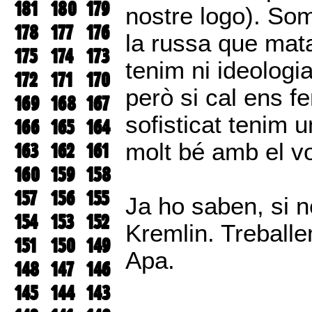
181
180
179
nostre logo). So
178
177
176
la russa que mata
175
174
173
tenim ni ideologi
172
171
170
però si cal ens fe
169
168
167
sofisticat tenim
166
165
164
molt bé amb el v
163
162
161
160
159
158
157
156
155
Ja ho saben, si n
154
153
152
Kremlin. Treball
151
150
149
Apa.
148
147
146
145
144
143