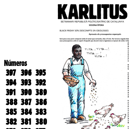
Números
397
396
395
394
393
392
391
390
389
388
387
386
385
384
383
382
381
380