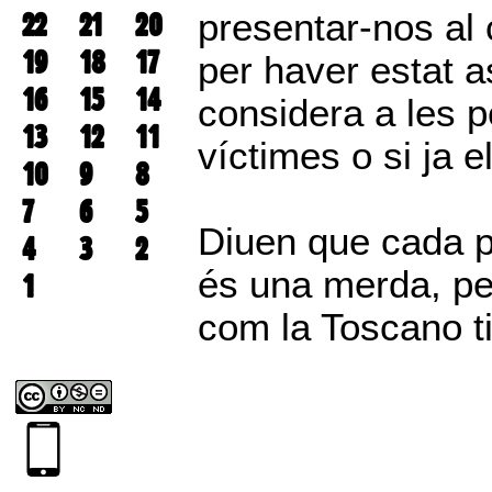
22
21
20
presentar-nos al
19
18
17
per haver estat a
16
15
14
considera a les 
13
12
11
víctimes o si ja e
10
9
8
7
6
5
Diuen que cada p
4
3
2
és una merda, pe
1
com la Toscano ti