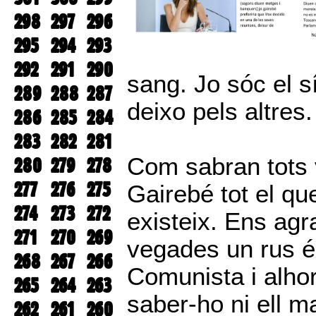
298
297
296
295
294
293
292
291
290
sang. Jo sóc el s
289
288
287
deixo pels altres.
286
285
284
283
282
281
Com sabran tots v
280
279
278
277
276
275
Gairebé tot el qu
274
273
272
existeix. Ens agr
271
270
269
vegades un rus é
268
267
266
Comunista i alhor
265
264
263
saber-ho ni ell ma
262
261
260