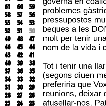
governa en coalic
61
60
59
problemes gàstric
58
57
56
pressupostos mur
55
54
53
beques a les DON
52
51
50
molt per tenir un
49
48
47
nom de la vida i de
46
45
44
43
42
41
40
39
38
Tot i tenir una ll
37
36
35
(segons diuen me
34
33
32
preferiria que Vo
31
30
29
reunions, deixar 
28
27
26
afusellar-nos. P
25
24
23