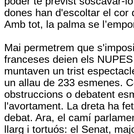
poder té previst soscavar-lo
dones han d'escoltar el cor 
Amb tot, la palma se l’empor
Mai permetrem que s'imposi
franceses deien els NUPES 
muntaven un trist espectacle
un allau de 233 esmenes. C
obstruccions o debatent es
l'avortament. La dreta ha fet
debat. Ara, el camí parlamen
llarg i tortuós: el Senat, maj