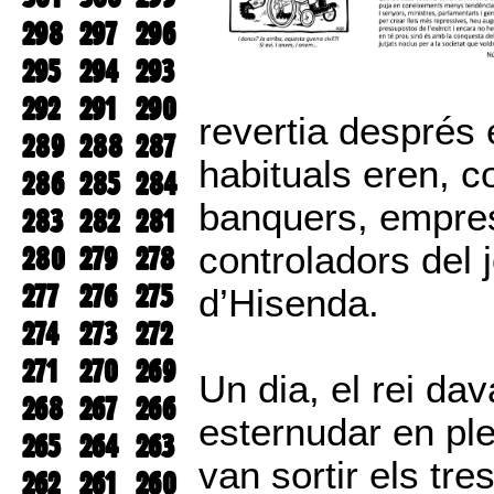
298
297
296
295
294
293
292
291
290
revertia després 
289
288
287
habituals eren, c
286
285
284
banquers, empresa
283
282
281
controladors del 
280
279
278
277
276
275
d’Hisenda.
274
273
272
271
270
269
Un dia, el rei da
268
267
266
esternudar en ple
265
264
263
van sortir els tr
262
261
260