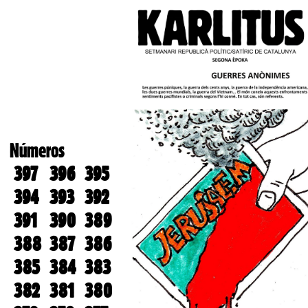
Números
397
396
395
394
393
392
391
390
389
388
387
386
385
384
383
382
381
380