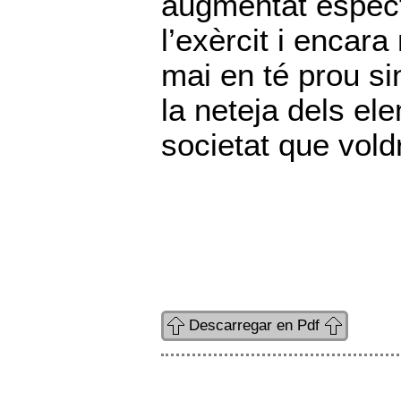
augmentat espect
l’exèrcit i encar
mai en té prou si
la neteja dels ele
societat que vold
Descarregar en Pdf