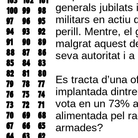
103
102
101
generals jubilats
100
99
98
militars en actiu 
97
96
95
perill. Mentre, el
94
93
92
91
90
89
malgrat aquest d
88
87
86
seva autoritat i a
85
84
83
82
81
80
Es tracta d’una o
79
78
77
implantada dintre 
76
75
74
vota en un 73% a
73
72
71
alimentada pel ra
70
69
68
67
66
65
armades?
64
63
62