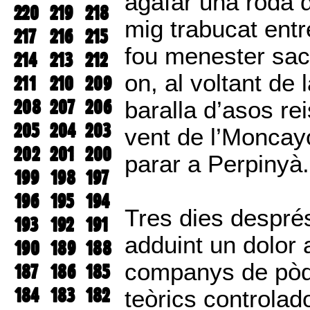
agafar una roda d
220
219
218
mig trabucat entre
217
216
215
fou menester sacs
214
213
212
on, al voltant de 
211
210
209
208
207
206
baralla d’asos rei
205
204
203
vent de l’Moncayo
202
201
200
parar a Perpinyà.
199
198
197
196
195
194
Tres dies després
193
192
191
adduint un dolor 
190
189
188
companys de pòqu
187
186
185
184
183
182
teòrics controlad