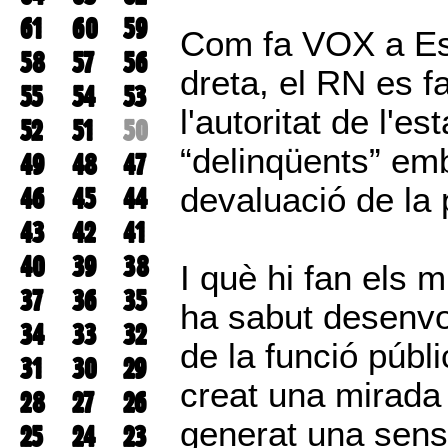
61
60
59
Com fa VOX a Esp
58
57
56
dreta, el RN es f
55
54
53
l'autoritat de l'e
52
51
50
“delinqüents” emb
49
48
47
devaluació de la 
46
45
44
43
42
41
40
39
38
I què hi fan els m
37
36
35
ha sabut desenvol
34
33
32
de la funció públ
31
30
29
creat una mirada 
28
27
26
generat una sens
25
24
23