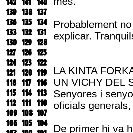
més.
142
141
140
139
138
137
136
135
134
Probablement no 
133
132
131
explicar. Tranqui
130
129
128
127
126
125
124
123
122
LA KINTA FORK
121
120
119
UN VICHY DEL 
118
117
116
115
114
113
Senyores i senyor
112
111
110
oficials generals
109
108
107
106
105
104
De primer hi va h