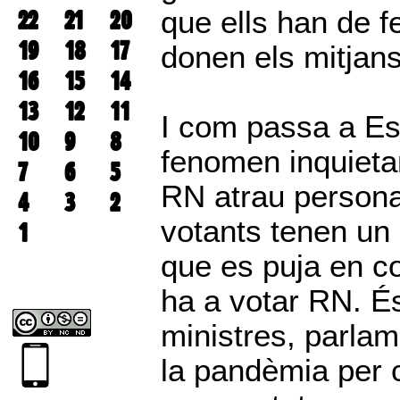
22
21
20
que ells han de fe
19
18
17
donen els mitjans
16
15
14
13
12
11
I com passa a Es
10
9
8
fenomen inquieta
7
6
5
RN atrau personal
4
3
2
votants tenen un 
1
que es puja en c
ha a votar RN. És
ministres, parlame
la pandèmia per c