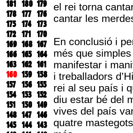
181
180
179
el rei torna canta
178
177
176
cantar les merdes
175
174
173
172
171
170
En conclusió i pe
169
168
167
més que simples 
166
165
164
manifestar i man
163
162
161
160
159
158
i treballadors d’
157
156
155
rei al seu país 
154
153
152
diu estar bé del 
151
150
149
vives del país van 
148
147
146
quatre mastegots
145
144
143