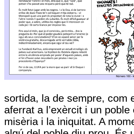
sortida, la de sempre, com 
aferrat a l’exèrcit i un pobl
misèria i la iniquitat. A mom
algú del poble diu prou. És 