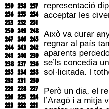
representació dip
259
258
257
256
255
254
acceptar les dive
253
252
251
250
249
248
Això va durar any
247
246
245
regnar al país tam
244
243
242
aparents perdedor
241
240
239
se’ls concedia u
238
237
236
sol·licitada. I tot
235
234
233
232
231
230
229
228
227
Però un dia, el r
226
225
224
l’Aragó i a mitja
223
222
221