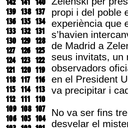
Zelenski per pre
142
141
140
139
138
137
propi i del poble 
136
135
134
experiència que e
133
132
131
s’havien interca
130
129
128
de Madrid a Zele
127
126
125
seus invitats, un
124
123
122
observadors ofici
121
120
119
en el President Uc
118
117
116
115
114
113
va precipitar i c
112
111
110
109
108
107
No va ser fins tr
106
105
104
desvelar el miste