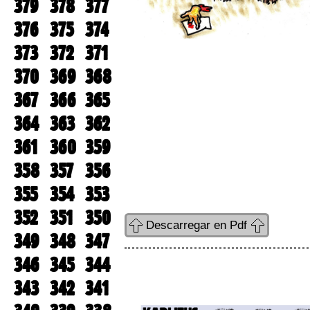
379
378
377
376
375
374
373
372
371
370
369
368
367
366
365
364
363
362
361
360
359
358
357
356
355
354
353
352
351
350
Descarregar en Pdf
349
348
347
346
345
344
343
342
341