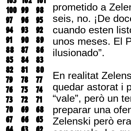
103
102
101
prometido a Zelen
100
99
98
seis, no. ¡De doc
97
96
95
cuando esten lis
94
93
92
91
90
89
unos meses. El 
88
87
86
ilusionado”.
85
84
83
82
81
80
En realitat Zelen
79
78
77
quedar astorat i 
76
75
74
“vale”, però un t
73
72
71
preparar una ofe
70
69
68
67
66
65
Zelenski però era 
64
63
62