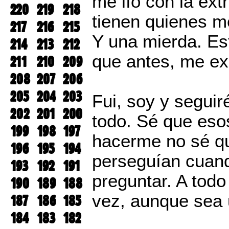
me lío con la ex
220
219
218
tienen quienes m
217
216
215
Y una mierda. E
214
213
212
que antes, me ex
211
210
209
208
207
206
205
204
203
Fui, soy y segui
202
201
200
todo. Sé que eso
199
198
197
hacerme no sé qu
196
195
194
perseguían cuan
193
192
191
preguntar. A todo
190
189
188
vez, aunque sea 
187
186
185
184
183
182