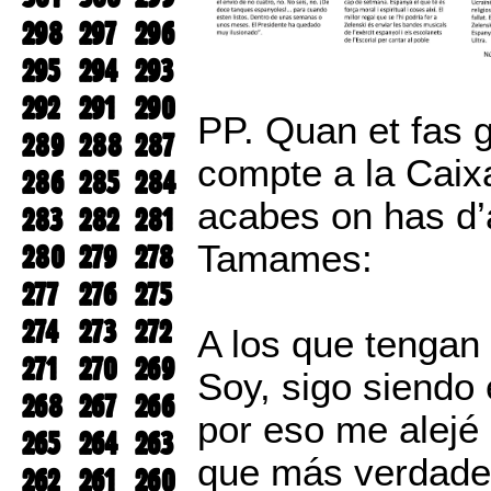
298
297
296
295
294
293
292
291
290
PP. Quan et fas g
289
288
287
compte a la Caixa
286
285
284
acabes on has d’a
283
282
281
Tamames:
280
279
278
277
276
275
274
273
272
A los que tengan
271
270
269
Soy, sigo siendo 
268
267
266
por eso me alejé 
265
264
263
que más verdades
262
261
260