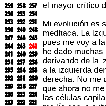
el mayor crítico 
259
258
257
256
255
254
253
252
251
Mi evolución es s
250
249
248
meditada. La izq
247
246
245
pues me voy a l
244
243
242
he dado muchas o
241
240
239
derivando de la i
238
237
236
a la izquierda de
235
234
233
232
231
230
derecha. No me d
229
228
227
que ahora no me 
226
225
224
las células capil
223
222
221