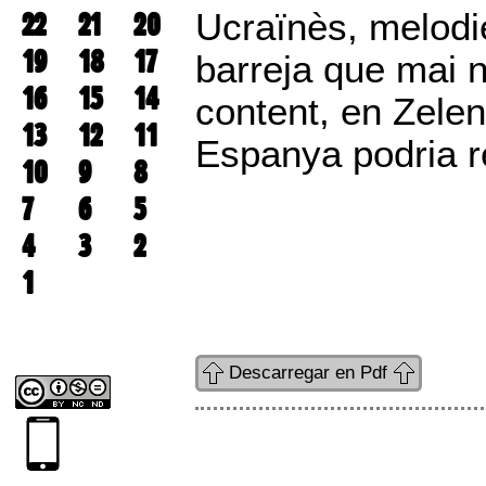
22
21
20
Ucraïnès, melodie
19
18
17
barreja que mai no
16
15
14
content, en Zelens
13
12
11
Espanya podria re
10
9
8
7
6
5
4
3
2
1
Descarregar en Pdf