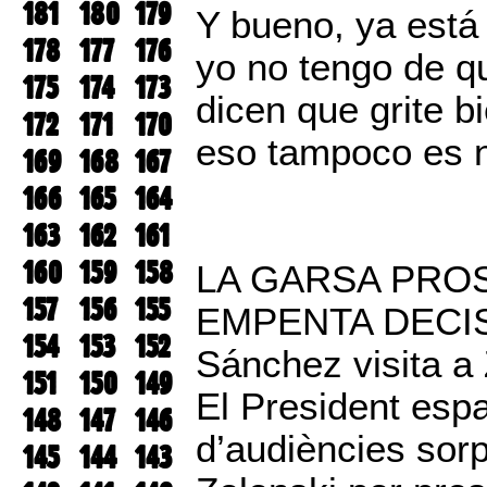
181
180
179
Y bueno, ya está
178
177
176
yo no tengo de qu
175
174
173
dicen que grite b
172
171
170
eso tampoco es n
169
168
167
166
165
164
163
162
161
160
159
158
LA GARSA PRO
157
156
155
EMPENTA DECIS
154
153
152
Sánchez visita a
151
150
149
El President espan
148
147
146
d’audiències sor
145
144
143