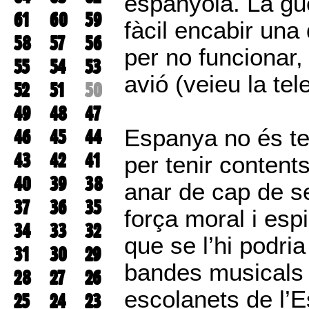
espanyola. La gue
61
60
59
fàcil encabir un
58
57
56
per no funcionar,
55
54
53
avió (veieu la tele
52
51
50
49
48
47
Espanya no és t
46
45
44
43
42
41
per tenir contents
40
39
38
anar de cap de s
37
36
35
força moral i espir
34
33
32
que se l’hi podria
31
30
29
bandes musicals d
28
27
26
escolanets de l’E
25
24
23