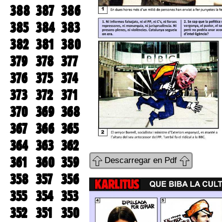
388
387
386
385
384
383
382
381
380
379
378
377
376
375
374
373
372
371
370
369
368
367
366
365
364
363
362
361
360
359
Descarregar en Pdf
358
357
356
355
354
353
352
351
350