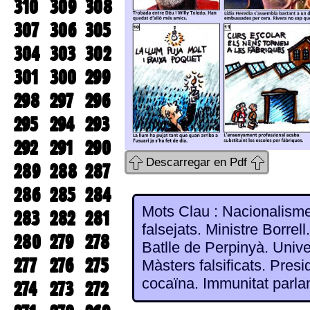
310
309
308
307
306
305
304
303
302
301
300
299
298
297
296
295
294
293
292
291
290
Descarregar en Pdf
289
288
287
286
285
284
Mots Clau : Nacionalisme
283
282
281
falsejats. Ministre Borrell
280
279
278
Batlle de Perpinyà. Unive
277
276
275
Màsters falsificats. Pres
cocaïna. Immunitat parla
274
273
272