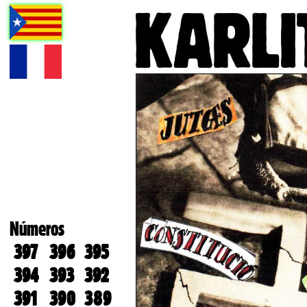
Números
397
396
395
394
393
392
391
390
389