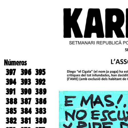
Números
397
396
395
394
393
392
391
390
389
388
387
386
385
384
383
382
381
380