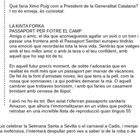
Què faria Ximo Puig com a President de la Generalitat Catalana?
I no és enveja, és curiositat.
LA KINTA FORKA
PASSAPORT PER FOTRE EL CAMP
Amiga o amic, el dia que aconsegueixis agafar un avió o un tren i
passar una frontera amb el Passaport Sanitari europeu tindràs
una emoció que recordaràs tota la teva vida. Sentiràs que viatges
amb el teu millor amic o amb la teva o el teu confident, amb
aquell que ho sap tot de tu.
En aquell futur precís moment, de sobte t’adonaràs que en
realitat és molt més que un passaport per marxar de vacances.
De fet és la font d’amistats noves, les que tens a la pell, com la
rossa que somniaves i a qui podries demanar la mà. O aquell
cambrer que trobaves boníssim, i amb qui faries un casament
brindant amb cervesa de llúpol.
I això no ho és tot. Ben aviat t’oferiran passaports sanitaris
Amazon, que alhora t’immortalitzaran en un vídeo que podràs
retrobar en una increïble llista de reproducció quan tinguis 55
s celebrar la Setmana Santa a Sevilla o el carnaval a Cadis, i menjar
ista inofensiva, t’intentarà despullar però ves a saber si de la roba o de