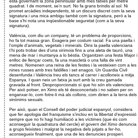
està governant la zona peninsular amb més fatxes per metre
quadrat. I de moment, se’n surt. No fa grans brindis al sol. Ni
promet arcàdies independents, té un discurs discret com la seva
signatura i una mica ambigu també com la signatura, però a la
base s’hi nota una inqüestionable seguretat (com a la seva
signatura).
València, com diu un company, té un problema de proporcions,
ho fa tot massa gran. Exagera per costum racial. Fa una paella i
l’omple d’animals, vegetals i minerals. Dins la paella valenciana
t’hi pots trobar des d’una xirimoia fins a una aleta de tauró, una
mena de mar i muntanya a lo bèstia. Organitzen una festa Major i
enlloc de llençar coets, fa una mascletà o una falla de vint
metres. Nomenen una reina de les festes i la vesteixen com a les
nines russes amb tres faldilles i set enagos. Un Guardia Civil
desenfunda i València treu els tancs al carrer i acolloneix a mitja
Espanya. I quan neix un fatxa ja surt amb la creu gamada
gravada al front. Desproporcionats sí que ho són els valencians.
Per això potser, en Ximo els té desconcertats i no saben per on
enganxar-lo, com fotre-li mà als collons, com dirien a la terra dels
sinònims sexuals.
Per això, quan el Consell del poder judicial espanyol, considera
que fer apologia del franquisme s’inclou en la llibertat d’expressió
sempre que no hi hagi humiliació a les víctimes (que és com
aconseguir la quadratura del cercle) el govern del Ximo denuncia
a grups feixistes i malgrat la negativa dels jutjats a fer-ho,
aconsegueix finalment, que una de les denuncies prosperi.