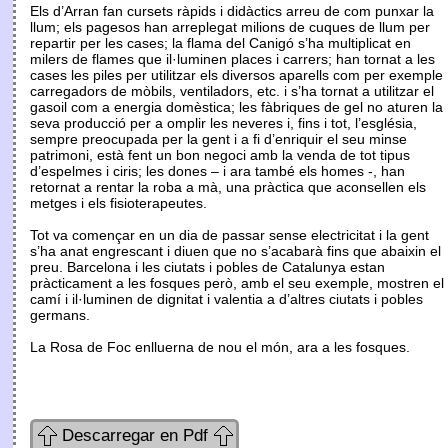
Els d’Arran fan cursets ràpids i didàctics arreu de com punxar la
llum; els pagesos han arreplegat milions de cuques de llum per
repartir per les cases; la flama del Canigó s’ha multiplicat en
milers de flames que il·luminen places i carrers; han tornat a les
cases les piles per utilitzar els diversos aparells com per exemple
carregadors de mòbils, ventiladors, etc. i s’ha tornat a utilitzar el
gasoil com a energia domèstica; les fàbriques de gel no aturen la
seva producció per a omplir les neveres i, fins i tot, l’església,
sempre preocupada per la gent i a fi d’enriquir el seu minse
patrimoni, està fent un bon negoci amb la venda de tot tipus
d’espelmes i ciris; les dones – i ara també els homes -, han
retornat a rentar la roba a mà, una pràctica que aconsellen els
metges i els fisioterapeutes.
Tot va començar en un dia de passar sense electricitat i la gent
s’ha anat engrescant i diuen que no s’acabarà fins que abaixin el
preu. Barcelona i les ciutats i pobles de Catalunya estan
pràcticament a les fosques però, amb el seu exemple, mostren el
camí i il·luminen de dignitat i valentia a d’altres ciutats i pobles
germans.
La Rosa de Foc enlluerna de nou el món, ara a les fosques.
Descarregar en Pdf