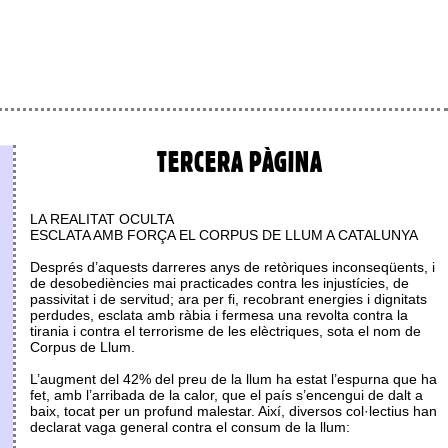
TERCERA PÀGINA
LA REALITAT OCULTA
ESCLATA AMB FORÇA EL CORPUS DE LLUM A CATALUNYA
Després d’aquests darreres anys de retòriques inconseqüents, i
de desobediències mai practicades contra les injustícies, de
passivitat i de servitud; ara per fi, recobrant energies i dignitats
perdudes, esclata amb ràbia i fermesa una revolta contra la
tirania i contra el terrorisme de les elèctriques, sota el nom de
Corpus de Llum.
L’augment del 42% del preu de la llum ha estat l’espurna que ha
fet, amb l’arribada de la calor, que el país s’encengui de dalt a
baix, tocat per un profund malestar. Així, diversos col·lectius han
declarat vaga general contra el consum de la llum: