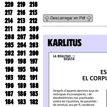
220
219
218
217
216
215
Descarregar en Pdf
214
213
212
211
210
209
208
207
206
205
204
203
202
201
200
199
198
197
196
195
194
193
192
191
190
189
188
187
186
185
184
183
182