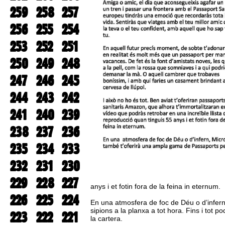
259
258
257
256
255
254
253
252
251
250
249
248
247
246
245
244
243
242
241
240
239
238
237
236
235
234
233
232
231
230
229
228
227
anys i et fotin fora de la feina in eternum.
226
225
224
En una atmosfera de foc de Déu o d’infern
sipions a la planxa a tot hora. Fins i tot po
223
222
221
la cartera.