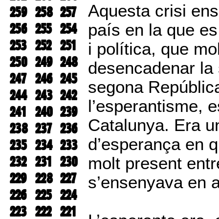
Aquesta crisi ens
259
258
257
256
255
254
país en la que es
253
252
251
i política, que m
250
249
248
desencadenar la 
247
246
245
segona Repúblic
244
243
242
l’esperantisme, 
241
240
239
Catalunya. Era u
238
237
236
d’esperança en qu
235
234
233
232
231
230
molt present entr
229
228
227
s’ensenyava en a
226
225
224
223
222
221