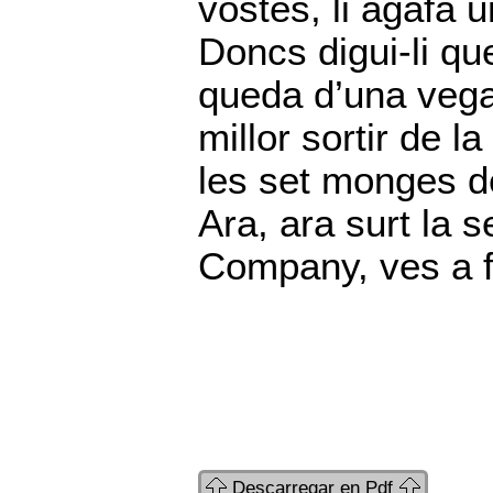
vostès, li agafa 
Doncs digui-li qu
queda d’una vegad
millor sortir de l
les set monges d
Ara, ara surt la 
Company, ves a f
Descarregar en Pdf