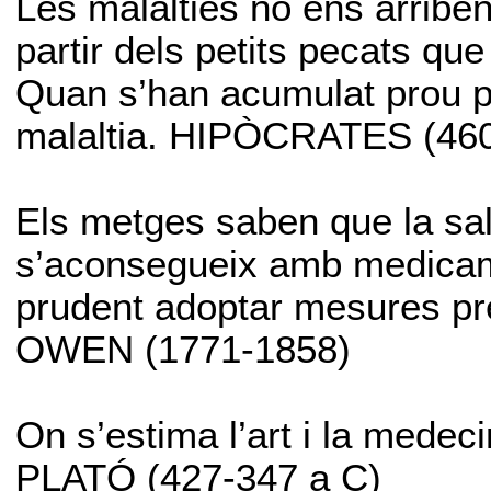
Les malalties no ens arribe
partir dels petits pecats qu
Quan s’han acumulat prou p
malaltia. HIPÒCRATES (460
Els metges saben que la sal
s’aconsegueix amb medicamen
prudent adoptar mesures pre
OWEN (1771-1858)
On s’estima l’art i la medec
PLATÓ (427-347 a C)