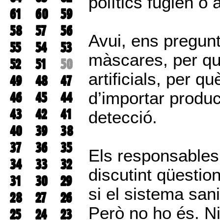
polítics fugien o 
61
60
59
58
57
56
Avui, ens pregun
55
54
53
màscares, per què
52
51
50
artificials, per 
49
48
47
d’importar produc
46
45
44
43
42
41
detecció.
40
39
38
37
36
35
Els responsables 
34
33
32
discutint qüestio
31
30
29
si el sistema sani
28
27
26
Però no ho és. Ni
25
24
23