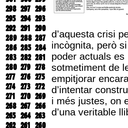
298
297
296
295
294
293
292
291
290
d’aquesta crisi 
289
288
287
incògnita, però s
286
285
284
poder actuals es
283
282
281
sotmetiment de le
280
279
278
277
276
275
empitjorar encar
274
273
272
d’intentar constr
271
270
269
i més justes, on 
268
267
266
d’una veritable lli
265
264
263
262
261
260