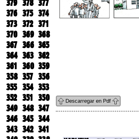
379
378
377
376
375
374
373
372
371
370
369
368
367
366
365
364
363
362
361
360
359
358
357
356
355
354
353
352
351
350
Descarregar en Pdf
349
348
347
346
345
344
343
342
341