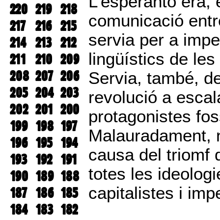
L’esperanto era, 
220
219
218
comunicació entr
217
216
215
servia per a impe
214
213
212
lingüístics de le
211
210
209
208
207
206
Servia, també, d
205
204
203
revolució a escal
202
201
200
protagonistes fos
199
198
197
Malauradament, n
196
195
194
causa del triomf d
193
192
191
totes les ideologi
190
189
188
capitalistes i imp
187
186
185
184
183
182