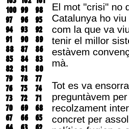
103
102
101
El mot "crisi" no 
100
99
98
Catalunya ho viu
97
96
95
com la que va vi
94
93
92
91
90
89
tenir el millor si
88
87
86
estàvem convençu
85
84
83
mà.
82
81
80
79
78
77
Tot es va ensorra
76
75
74
preguntàvem per 
73
72
71
recolzament inter
70
69
68
67
66
65
concret per assol
64
63
62