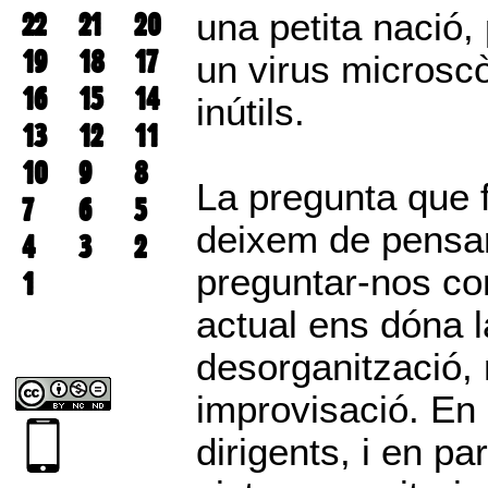
22
21
20
una petita nació, 
19
18
17
un virus microscòp
16
15
14
inútils.
13
12
11
10
9
8
La pregunta que 
7
6
5
deixem de pensar 
4
3
2
preguntar-nos com
1
actual ens dóna 
desorganització, 
improvisació. En 
dirigents, i en pa