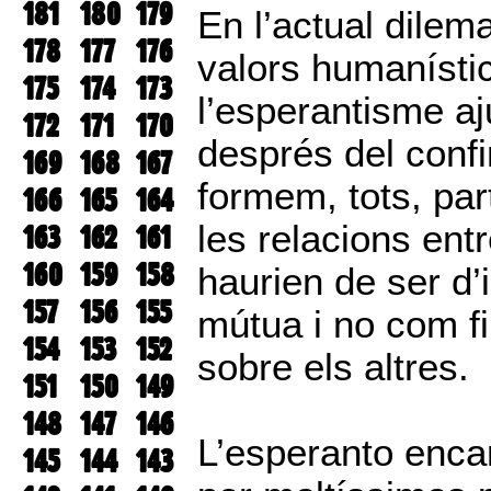
181
180
179
En l’actual dilem
178
177
176
valors humanístics
175
174
173
l’esperantisme a
172
171
170
després del conf
169
168
167
formem, tots, par
166
165
164
les relacions entr
163
162
161
160
159
158
haurien de ser d’
157
156
155
mútua i no com f
154
153
152
sobre els altres.
151
150
149
148
147
146
L’esperanto encar
145
144
143