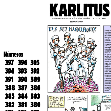
Números
397
396
395
394
393
392
391
390
389
388
387
386
385
384
383
382
381
380