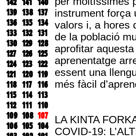
per moltíssimes 
142
141
140
139
138
137
instrument força ú
136
135
134
valors i, a hores 
133
132
131
de la població mu
130
129
128
aprofitar aquesta
127
126
125
aprenentatge arr
124
123
122
essent una llengu
121
120
119
més fàcil d’apren
118
117
116
115
114
113
112
111
110
109
108
107
LA KINTA FORK
106
105
104
COVID-19: L’A