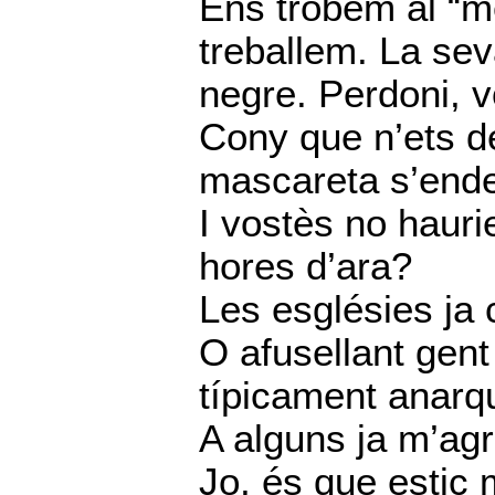
Ens trobem al “m
treballem. La sev
negre. Perdoni, v
Cony que n’ets de
mascareta s’ende
I vostès no hauri
hores d’ara?
Les esglésies ja
O afusellant gent
típicament anarqu
A alguns ja m’agr
Jo, és que estic