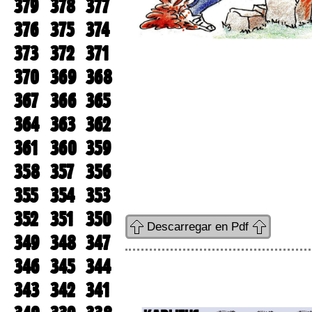
379
378
377
376
375
374
373
372
371
370
369
368
367
366
365
364
363
362
361
360
359
358
357
356
355
354
353
352
351
350
Descarregar en Pdf
349
348
347
346
345
344
343
342
341