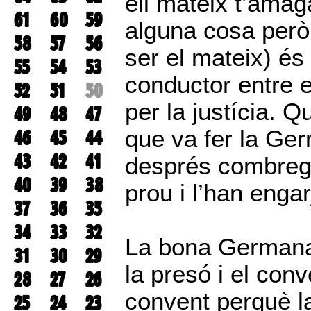
ell mateix t’amag
61
60
59
alguna cosa però
58
57
56
ser el mateix) és 
55
54
53
conductor entre el
52
51
50
per la justícia. Qu
49
48
47
que va fer la Ge
46
45
44
43
42
41
després combregar
40
39
38
prou i l’han engar
37
36
35
34
33
32
La bona Germana 
31
30
29
la presó i el con
28
27
26
convent perquè la
25
24
23