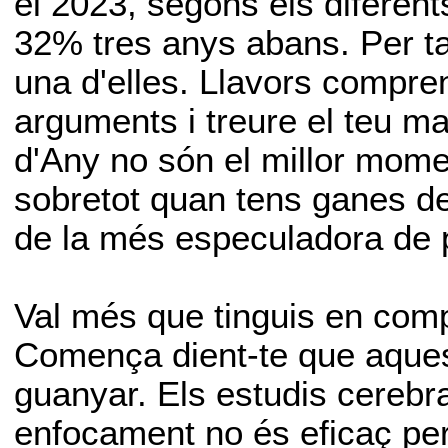
el 2023, segons els diferen
32% tres anys abans. Per ta
una d'elles. Llavors compren
arguments i treure el teu m
d'Any no són el millor mome
sobretot quan tens ganes de
de la més especuladora de 
Val més que tinguis en comp
Comença dient-te que aques
guanyar. Els estudis cerebr
enfocament no és eficaç per 