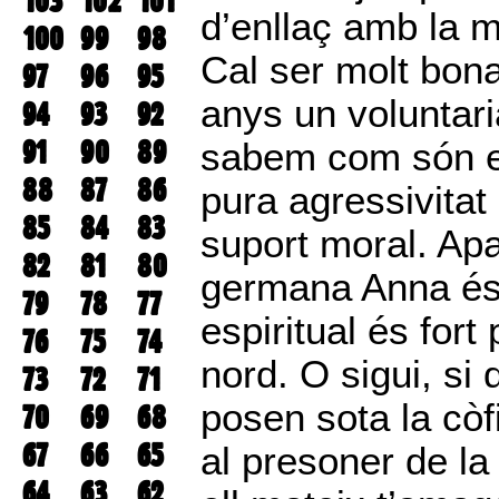
103
102
101
d’enllaç amb la m
100
99
98
Cal ser molt bon
97
96
95
anys un voluntaria
94
93
92
91
90
89
sabem com són el
88
87
86
pura agressivitat 
85
84
83
suport moral. Apa
82
81
80
germana Anna és 
79
78
77
espiritual és fort
76
75
74
nord. O sigui, si
73
72
71
posen sota la còfi
70
69
68
67
66
65
al presoner de la
64
63
62