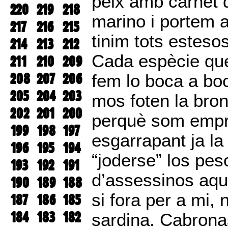
peix amb carnet d
220
219
218
marino i portem a
217
216
215
tinim tots esteso
214
213
212
Cada espècie que
211
210
209
208
207
206
fem lo boca a bo
205
204
203
mos foten la bron
202
201
200
perquè som empres
199
198
197
esgarrapant ja la 
196
195
194
“joderse” los pes
193
192
191
d’assessinos aqu
190
189
188
si fora per a mi, 
187
186
185
184
183
182
sardina. Cabrona