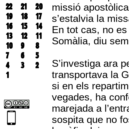
22
21
20
missió apostòlica 
19
18
17
s’estalvia la miss
16
15
14
En tot cas, no es
13
12
11
Somàlia, diu sem
10
9
8
7
6
5
S’investiga ara pe
4
3
2
transportava la G
1
si en els reparti
vegades, ha conf
marejada a l’entra
sospita que no f