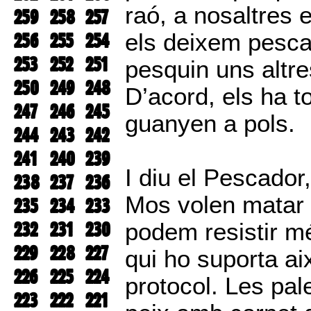
raó, a nosaltres e
259
258
257
256
255
254
els deixem pesca
253
252
251
pesquin uns altre
250
249
248
D’acord, els ha t
247
246
245
guanyen a pols.
244
243
242
241
240
239
I diu el Pescador
238
237
236
Mos volen matar 
235
234
233
232
231
230
podem resistir més
229
228
227
qui ho suporta ai
226
225
224
protocol. Les pal
223
222
221