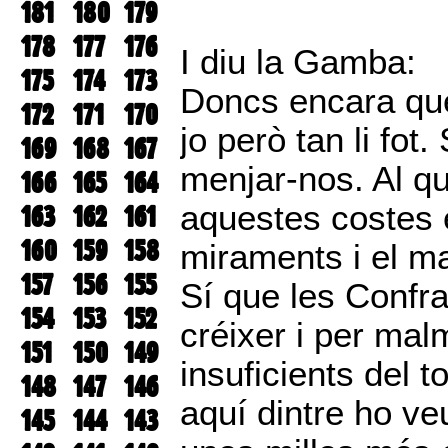
181
180
179
178
177
176
I diu la Gamba:
175
174
173
Doncs encara que
172
171
170
jo però tan li fot
169
168
167
menjar-nos. Al q
166
165
164
aquestes costes 
163
162
161
160
159
158
miraments i el ma
157
156
155
Sí que les Confra
154
153
152
créixer i per mal
151
150
149
insuficients del 
148
147
146
aquí dintre ho ve
145
144
143