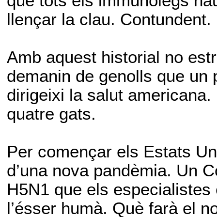
que tots els immunòlegs hau
llençar la clau. Contundent.
Amb aquest historial no est
demanin de genolls que un p
dirigeixi la salut american
quatre gats.
Per començar els Estats Uni
d’una nova pandèmia. Un Cov
H5N1 que els especialistes 
l’ésser humà. Què farà el n