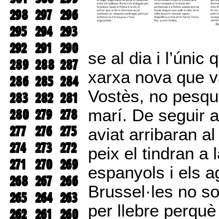
298
297
296
295
294
293
292
291
290
se al dia i l’úni
289
288
287
xarxa nova que v
286
285
284
Vostès, no pesque
283
282
281
marí. De seguir 
280
279
278
277
276
275
aviat arribaran al
274
273
272
peix el tindran a
271
270
269
espanyols i els a
268
267
266
Brussel·les no s
265
264
263
per llebre perquè
262
261
260