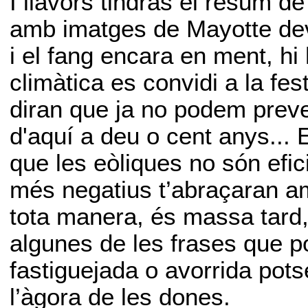
I llavors tindràs el resum de
amb imatges de Mayotte dev
i el fang encara en ment, hi 
climàtica es convidi a la f
diran que ja no podem prev
d'aquí a deu o cent anys... 
que les eòliques no són efic
més negatius t’abraçaran am
tota manera, és massa tard,
algunes de les frases que p
fastiguejada o avorrida pots
l’àgora de les dones.