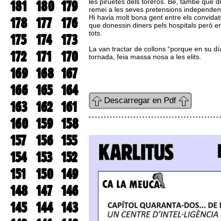
les piruetes dels toreros. Bé, també que d
181
180
179
remei a les seves pretensions independent
Hi havia molt bona gent entre els convidat
178
177
176
que donessin diners pels hospitals però e
tots.
175
174
173
La van tractar de collons “porque en su dí
172
171
170
tornada, feia massa nosa a les elits.
169
168
167
166
165
164
Descarregar en Pdf
163
162
161
160
159
158
157
156
155
154
153
152
151
150
149
148
147
146
145
144
143