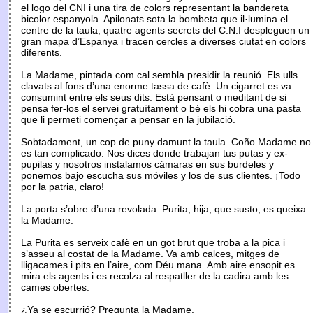
el logo del CNI i una tira de colors representant la bandereta
bicolor espanyola. Apilonats sota la bombeta que il·lumina el
centre de la taula, quatre agents secrets del C.N.I despleguen un
gran mapa d’Espanya i tracen cercles a diverses ciutat en colors
diferents.
La Madame, pintada com cal sembla presidir la reunió. Els ulls
clavats al fons d’una enorme tassa de cafè. Un cigarret es va
consumint entre els seus dits. Està pensant o meditant de si
pensa fer-los el servei gratuïtament o bé els hi cobra una pasta
que li permeti començar a pensar en la jubilació.
Sobtadament, un cop de puny damunt la taula. Coño Madame no
es tan complicado. Nos dices donde trabajan tus putas y ex-
pupilas y nosotros instalamos cámaras en sus burdeles y
ponemos bajo escucha sus móviles y los de sus clientes. ¡Todo
por la patria, claro!
La porta s’obre d’una revolada. Purita, hija, que susto, es queixa
la Madame.
La Purita es serveix cafè en un got brut que troba a la pica i
s’asseu al costat de la Madame. Va amb calces, mitges de
lligacames i pits en l’aire, com Déu mana. Amb aire ensopit es
mira els agents i es recolza al respatller de la cadira amb les
cames obertes.
¿Ya se escurrió? Pregunta la Madame.