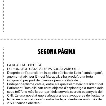
SEGONA PÀGINA
LA REALITAT OCULTA
ESPIONATGE CATALÀ DE PA SUCAT AMB OLI?
Després de l’aparició en la opinió pública de l’afer “catalangate”,
anomenat així per Ernest Maragall, s’ha produït una forta
indignació per part de diverses personalitats de
l’independentisme català, entre els quals el mateix president del
Parlament. Tots ells han estat objecte d’espionatge a través dels
seus telèfons mòbils per part dels serveis secrets espanyols del
CNI. És una novetat que s’afegeix a les clavegueres de l’estat i a
la persecució i repressió contra l’independentisme amb més de
2.500 causes obertes.