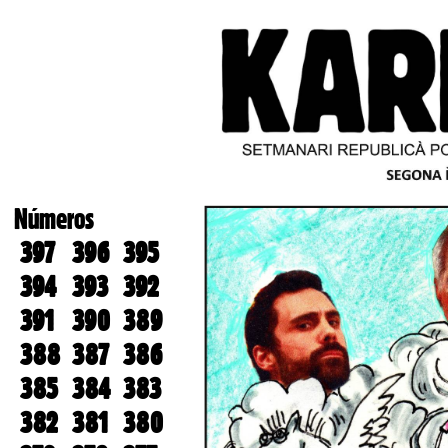
Números
397
396
395
394
393
392
391
390
389
388
387
386
385
384
383
382
381
380