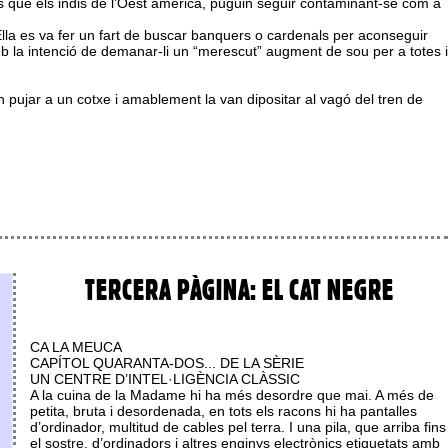
ts que els indis de l’Oest americà, puguin seguir contaminant-se com a
Ella es va fer un fart de buscar banquers o cardenals per aconseguir
b la intenció de demanar-li un “merescut” augment de sou per a totes i
n pujar a un cotxe i amablement la van dipositar al vagó del tren de
TERCERA PÀGINA: EL CAT NEGRE
CA LA MEUCA
CAPÍTOL QUARANTA-DOS... DE LA SÈRIE
UN CENTRE D’INTEL·LIGÈNCIA CLÀSSIC
A la cuina de la Madame hi ha més desordre que mai. A més de
petita, bruta i desordenada, en tots els racons hi ha pantalles
d’ordinador, multitud de cables pel terra. I una pila, que arriba fins
el sostre, d’ordinadors i altres enginys electrònics etiquetats amb