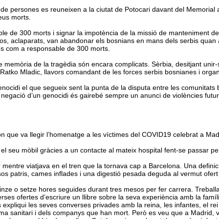
s de persones es reuneixen a la ciutat de Potocari davant del Memorial a
eus morts.
le de 300 morts i signar la impotència de la missió de manteniment de 
desos, aclaparats, van abandonar els bosnians en mans dels serbis quan
ndès com a responsable de 300 morts.
e memòria de la tragèdia són encara complicats. Sèrbia, desitjant unir
 Ratko Mladic, llavors comandant de les forces serbis bosnianes i organ
cidi el que segueix sent la punta de la disputa entre les comunitats b
negació d’un genocidi és gairebé sempre un anunci de violències futur
ron que va llegir l’homenatge a les víctimes del COVID19 celebrat a Madri
ar el seu mòbil gràcies a un contacte al mateix hospital fent-se passar p
entre viatjava en el tren que la tornava cap a Barcelona. Una definició
 patris, cames inflades i una digestió pesada deguda al vermut ofert al
uinze o setze hores seguides durant tres mesos per fer carrera. Treball
verses ofertes d’escriure un llibre sobre la seva experiència amb la fam
s expliqui les seves converses privades amb la reina, les infantes, el rei 
ma sanitari i dels companys que han mort. Però es veu que a Madrid, vol