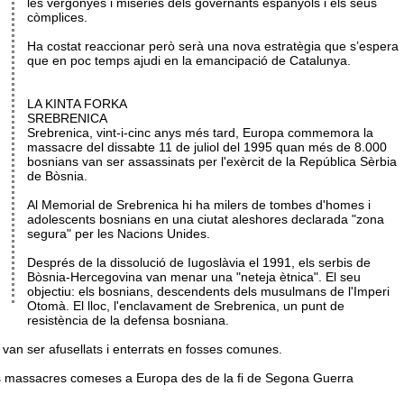
les vergonyes i misèries dels governants espanyols i els seus
còmplices.
Ha costat reaccionar però serà una nova estratègia que s’espera
que en poc temps ajudi en la emancipació de Catalunya.
LA KINTA FORKA
SREBRENICA
Srebrenica, vint-i-cinc anys més tard, Europa commemora la
massacre del dissabte 11 de juliol del 1995 quan més de 8.000
bosnians van ser assassinats per l'exèrcit de la República Sèrbia
de Bòsnia.
Al Memorial de Srebrenica hi ha milers de tombes d'homes i
adolescents bosnians en una ciutat aleshores declarada "zona
segura" per les Nacions Unides.
Després de la dissolució de Iugoslàvia el 1991, els serbis de
Bòsnia-Hercegovina van menar una "neteja ètnica". El seu
objectiu: els bosnians, descendents dels musulmans de l'Imperi
Otomà. El lloc, l'enclavament de Srebrenica, un punt de
resistència de la defensa bosniana.
 van ser afusellats i enterrats en fosses comunes.
tjors massacres comeses a Europa des de la fi de Segona Guerra