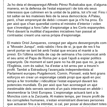
Ja ho deia el desaparegut Alfredo Pérez Rubalcaba que, d’alguna
manera, en la defensa de l’estat espanyol i de tots els seus
interessos que culminen en la unitat de la pàtria, tot s’hi val. Fins i
tot saltar-se les mateixes lleis de la seva democràcia. A Palau,
però, s’han emprenyat de debò i creuen que ja n’hi ha prou. És
per això que s’han querellat contra el ministre d’interior i volen
que s’investigui a fons l’afer d’espionatge a les Corts espanyoles.
Però davant la inutilitat d’aquestes iniciatives han passat al
contraatac creant una xarxa pròpia d’espionatge.
El mateix Oriol Junqueres, conegut per alguns desvergonyits com
a “Mossèn Junqui”, està rabiós i fora de sí, ja que de res li ha
servit portar-se tant bé amb l’estat que encara el manté a la
presó. En l’última sortida de cap de setmana s’ha comunicat amb
el seu amic el Papa de Roma per a què l’ajudi a espiar polítics
espanyols. De moment el sant pare no ha dit pas que no, ja que
l’Església, com és sabut, ha d’estar a tot arreu per a treure’n
profit. També a Estrasburg l’avançada independentista al
Parlament europeu Puigdemont, Comín, Ponsetí, està fent grans
esforços en crear un espionatge català propi que ajudi en poc
temps a fer trontollar i ridiculitzar l’estat espanyol davant les
potencies mundials. És per això que han aconseguit un ajut
inestimable dels serveis secrets d’un país interessat en afeblir i
desmembrar la Unió Europea. L’espionatge actuarà tant a la
Moncloa com a la Zarzuela. Al mateix temps, per treure profit de
les corrupteles humanes, s’estan ensinistrant diverses persones
que actuaran fins a la intimitat, si cal, per posar al descobert totes