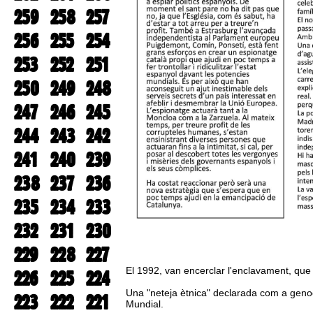
259
258
257
256
255
254
253
252
251
250
249
248
247
246
245
244
243
242
241
240
239
238
237
236
235
234
233
232
231
230
229
228
227
El 1992, van encerclar l'enclavament, que 
226
225
224
Una "neteja ètnica" declarada com a genoc
223
222
221
Mundial.