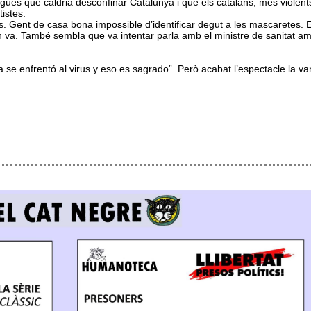
igués que caldria desconfinar Catalunya i que els catalans, més violen
istes.
s. Gent de casa bona impossible d’identificar degut a les mascaretes. 
n va. També sembla que va intentar parla amb el ministre de sanitat am
a se enfrentó al virus y eso es sagrado”. Però acabat l’espectacle la va