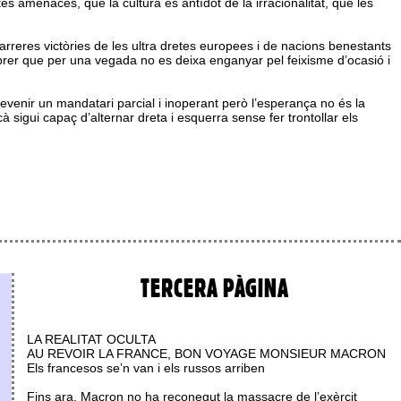
es amenaces, que la cultura és antídot de la irracionalitat, que les
rreres victòries de les ultra dretes europees i de nacions benestants
l’obrer que per una vegada no es deixa enganyar pel feixisme d’ocasió i
evenir un mandatari parcial i inoperant però l’esperança no és la
sigui capaç d’alternar dreta i esquerra sense fer trontollar els
TERCERA PÀGINA
LA REALITAT OCULTA
AU REVOIR LA FRANCE, BON VOYAGE MONSIEUR MACRON
Els francesos se’n van i els russos arriben
Fins ara, Macron no ha reconegut la massacre de l’exèrcit