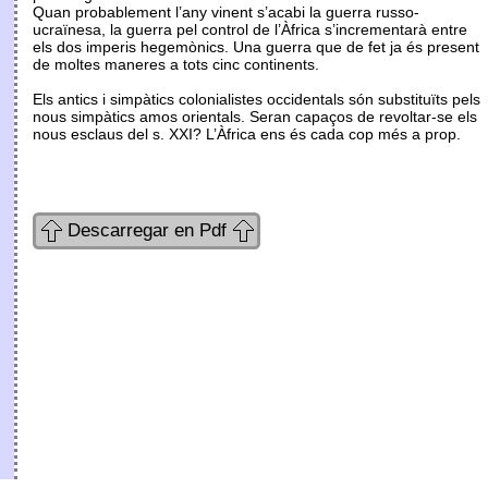
Quan probablement l’any vinent s’acabi la guerra russo-
ucraïnesa, la guerra pel control de l’Àfrica s’incrementarà entre
els dos imperis hegemònics. Una guerra que de fet ja és present
de moltes maneres a tots cinc continents.
Els antics i simpàtics colonialistes occidentals són substituïts pels
nous simpàtics amos orientals. Seran capaços de revoltar-se els
nous esclaus del s. XXI? L’Àfrica ens és cada cop més a prop.
Descarregar en Pdf