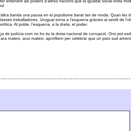
er entendre als poders d’altres nacions que la igualtat social evita molt
rd.
d’altra banda una pausa en el populisme barat tan de moda. Quan les da
 classes treballadores, Uruguai torna a l’esquerra gràcies al sentit de 
lítica. Al poble, l’esquerra, a la dreta, el poder.
 de justícia com no ho és la dreta nacional de corrupció. Orsi pot esd
ara mateix, avui mateix, aprofitem per celebrar que un país sud americà 