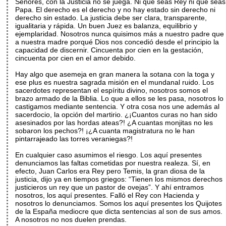
Señores, con la Justicia no se juega. Ni que seas Rey ni que seas
Papa. El derecho es el derecho y no hay estado sin derecho ni
derecho sin estado. La justicia debe ser clara, transparente,
igualitaria y rápida. Un buen Juez es balanza, equilibrio y
ejemplaridad. Nosotros nunca quisimos más a nuestro padre que
a nuestra madre porqué Dios nos concedió desde el principio la
capacidad de discernir. Cincuenta por cien en la gestación,
cincuenta por cien en el amor debido.
Hay algo que asemeja en gran manera la sotana con la toga y
ese plus es nuestra sagrada misión en el mundanal ruido. Los
sacerdotes representan el espíritu divino, nosotros somos el
brazo armado de la Biblia. Lo que a ellos se les pasa, nosotros lo
castigamos mediante sentencia. Y otra cosa nos une además al
sacerdocio, la opción del martirio. ¿¡Cuantos curas no han sido
asesinados por las hordas ateas?! ¿A cuantas monjitas no les
sobaron los pechos?! ¡¿A cuanta magistratura no le han
pintarrajeado las torres veraniegas?!
En cualquier caso asumimos el riesgo. Los aquí presentes
denunciamos las faltas cometidas por nuestra realeza. Sí, en
efecto, Juan Carlos era Rey pero Temis, la gran diosa de la
justicia, dijo ya en tiempos griegos: “Tienen los mismos derechos
justicieros un rey que un pastor de ovejas”. Y ahí entramos
nosotros, los aquí presentes. Falló el Rey con Hacienda y
nosotros lo denunciamos. Somos los aquí presentes los Quijotes
de la España mediocre que dicta sentencias al son de sus amos.
A nosotros no nos duelen prendas.