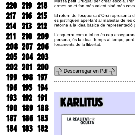
Massa petit Uruguai per crear escola. Per f
220
219
218
armes no et fan més valent sinó més cova
217
216
215
El retorn de l’esquerra d'Orsi representa 
es justifiquen apel·lant al malestar de les
214
213
212
retorna a la idea bàsica de representació po
211
210
209
L’esquerra com a tal no és cap assegurança
persona, és la idea. Temps al temps, però 
208
207
206
fonaments de la llibertat.
205
204
203
202
201
200
Descarregar en Pdf
199
198
197
196
195
194
193
192
191
190
189
188
187
186
185
184
183
182