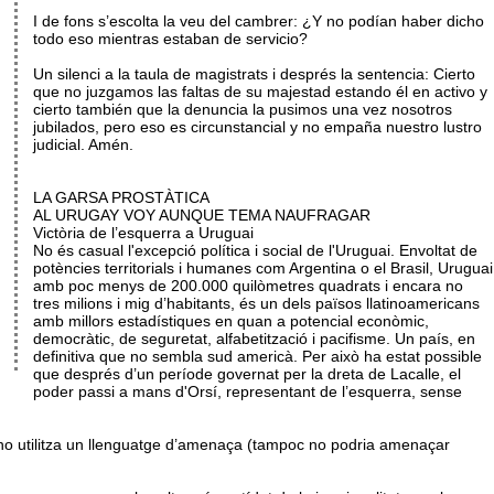
I de fons s’escolta la veu del cambrer: ¿Y no podían haber dicho
todo eso mientras estaban de servicio?
Un silenci a la taula de magistrats i després la sentencia: Cierto
que no juzgamos las faltas de su majestad estando él en activo y
cierto también que la denuncia la pusimos una vez nosotros
jubilados, pero eso es circunstancial y no empaña nuestro lustro
judicial. Amén.
LA GARSA PROSTÀTICA
AL URUGAY VOY AUNQUE TEMA NAUFRAGAR
Victòria de l’esquerra a Uruguai
No és casual l'excepció política i social de l'Uruguai. Envoltat de
potències territorials i humanes com Argentina o el Brasil, Uruguai
amb poc menys de 200.000 quilòmetres quadrats i encara no
tres milions i mig d’habitants, és un dels països llatinoamericans
amb millors estadístiques en quan a potencial econòmic,
democràtic, de seguretat, alfabetització i pacifisme. Un país, en
definitiva que no sembla sud americà. Per això ha estat possible
que després d’un període governat per la dreta de Lacalle, el
poder passi a mans d'Orsí, representant de l’esquerra, sense
 no utilitza un llenguatge d’amenaça (tampoc no podria amenaçar