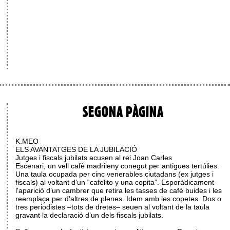
SEGONA PÀGINA
K.MEO
ELS AVANTATGES DE LA JUBILACIÓ
Jutges i fiscals jubilats acusen al rei Joan Carles
Escenari, un vell cafè madrileny conegut per antigues tertúlies.
Una taula ocupada per cinc venerables ciutadans (ex jutges i
fiscals) al voltant d’un “cafelito y una copita”. Esporàdicament
l'aparició d’un cambrer que retira les tasses de cafè buides i les
reemplaça per d’altres de plenes. Idem amb les copetes. Dos o
tres periodistes –tots de dretes– seuen al voltant de la taula
gravant la declaració d’un dels fiscals jubilats.