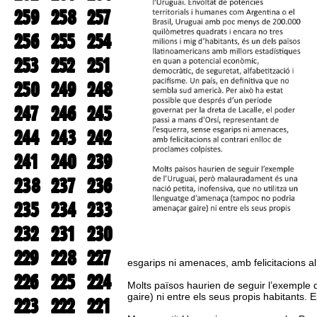
259
258
257
256
255
254
253
252
251
250
249
248
247
246
245
244
243
242
241
240
239
238
237
236
235
234
233
232
231
230
229
228
227
esgarips ni amenaces, amb felicitacions al
226
225
224
Molts països haurien de seguir l’exemple 
gaire) ni entre els seus propis habitants.
223
222
221