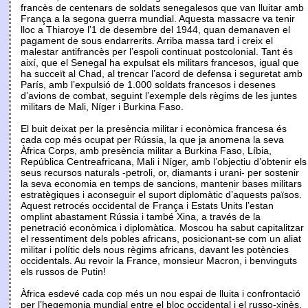
francès de centenars de soldats senegalesos que van lluitar amb
França a la segona guerra mundial. Aquesta massacre va tenir
lloc a Thiaroye l’1 de desembre del 1944, quan demanaven el
pagament de sous endarrerits. Arriba massa tard i creix el
malestar antifrancès per l’espoli continuat postcolonial. Tant és
així, que el Senegal ha expulsat els militars francesos, igual que
ha succeït al Chad, al trencar l’acord de defensa i seguretat amb
París, amb l’expulsió de 1.000 soldats francesos i desenes
d’avions de combat, seguint l’exemple dels règims de les juntes
militars de Mali, Níger i Burkina Faso.
El buit deixat per la presència militar i econòmica francesa és
cada cop més ocupat per Rússia, la que ja anomena la seva
Àfrica Corps, amb presència militar a Burkina Faso, Líbia,
República Centreafricana, Mali i Níger, amb l’objectiu d’obtenir els
seus recursos naturals -petroli, or, diamants i urani- per sostenir
la seva economia en temps de sancions, mantenir bases militars
estratègiques i aconseguir el suport diplomàtic d’aquests països.
Aquest retrocés occidental de França i Estats Units l’estan
omplint abastament Rússia i també Xina, a través de la
penetració econòmica i diplomàtica. Moscou ha sabut capitalitzar
el ressentiment dels pobles africans, posicionant-se com un aliat
militar i polític dels nous règims africans, davant les potències
occidentals. Au revoir la France, monsieur Macron, i benvinguts
els russos de Putin!
Àfrica esdevé cada cop més un nou espai de lluita i confrontació
per l’hegemonia mundial entre el bloc occidental i el russo-xinès.