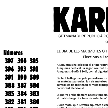
Números
397
396
395
394
393
392
391
390
389
388
387
386
385
384
383
382
381
380