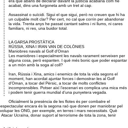
era que abans de declarar davant la justícia acabaria com he
acabat, dins una furgoneta amb un tret al cap.
Assassinat o suïcidi. Sigui el que sigui, però no creuen que hi ha
un culpable molt clar? Per cert, no cal que corrin per abandonar
la vida. Trenta anys he passat cantant salms i ni llums, ni cares
familiars, ni res, una buidor total.
LA GARSA PROSTÀTICA
RÚSSIA, XINA I IRAN VAN DE COLÒNIES
Maniobres navals al Golf d’Oman
Les maniobres i especialment les navals rarament serveixen per
alguna cosa, però espanten. I què més bonic que poder espantar
a un món amb la soga al coll?
Iran, Rússia i Xina, amics i enemics de tota la vida segons el
moment, han acordat ajuntar forces i demostrar-les al Golf
d’Oman, a tocar del Pèrsic, a tocar de molts conflictes
incomprensibles. Potser així l’escenari es complica una mica més
i podem tenir guerra mundial d’una punyetera vegada.
Oficialment la presència de les flotes és per combatre el
 Més espectacular encara és la segona raó que donen per maniobrar pel
envolupar les ONG, per exemple, en terres i mars necessitats. Què
Atacar Ucraïna, donar suport al terrorisme de tota la zona, tenir