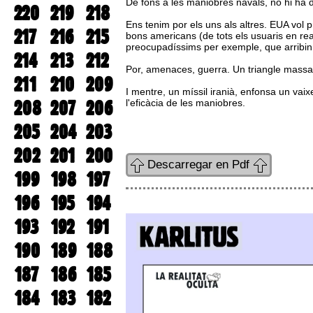
De fons a les maniobres navals, no hi ha dre
220
219
218
Ens tenim por els uns als altres. EUA vol
217
216
215
bons americans (de tots els usuaris en rea
preocupadíssims per exemple, que arribin
214
213
212
Por, amenaces, guerra. Un triangle massa 
211
210
209
I mentre, un míssil iranià, enfonsa un vai
208
207
206
l'eficàcia de les maniobres.
205
204
203
202
201
200
Descarregar en Pdf
199
198
197
196
195
194
193
192
191
190
189
188
187
186
185
184
183
182