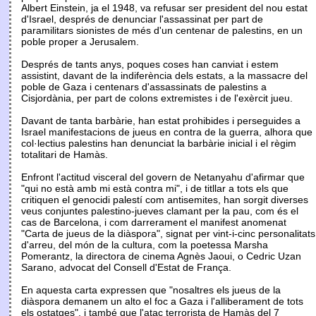
Albert Einstein, ja el 1948, va refusar ser president del nou estat
d'Israel, després de denunciar l'assassinat per part de
paramilitars sionistes de més d'un centenar de palestins, en un
poble proper a Jerusalem.
Després de tants anys, poques coses han canviat i estem
assistint, davant de la indiferència dels estats, a la massacre del
poble de Gaza i centenars d'assassinats de palestins a
Cisjordània, per part de colons extremistes i de l'exèrcit jueu.
Davant de tanta barbàrie, han estat prohibides i perseguides a
Israel manifestacions de jueus en contra de la guerra, alhora que
col·lectius palestins han denunciat la barbàrie inicial i el règim
totalitari de Hamàs.
Enfront l'actitud visceral del govern de Netanyahu d'afirmar que
"qui no està amb mi està contra mi", i de titllar a tots els que
critiquen el genocidi palestí com antisemites, han sorgit diverses
veus conjuntes palestino-jueves clamant per la pau, com és el
cas de Barcelona, i com darrerament el manifest anomenat
"Carta de jueus de la diàspora", signat per vint-i-cinc personalitats
d'arreu, del món de la cultura, com la poetessa Marsha
Pomerantz, la directora de cinema Agnès Jaoui, o Cedric Uzan
Sarano, advocat del Consell d'Estat de França.
En aquesta carta expressen que "nosaltres els jueus de la
diàspora demanem un alto el foc a Gaza i l'alliberament de tots
els ostatges", i també que l'atac terrorista de Hamàs del 7