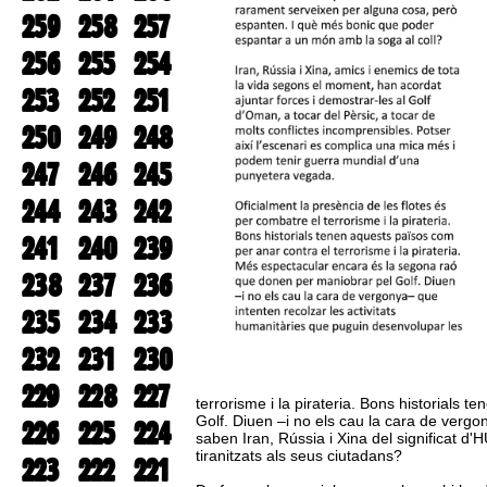
259
258
257
256
255
254
253
252
251
250
249
248
247
246
245
244
243
242
241
240
239
238
237
236
235
234
233
232
231
230
229
228
227
terrorisme i la pirateria. Bons historials
Golf. Diuen –i no els cau la cara de verg
226
225
224
saben Iran, Rússia i Xina del significat d
tiranitzats als seus ciutadans?
223
222
221