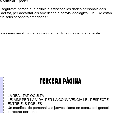
Artificial... poder.
seguretat, temen que arribin als xinesos les dades personals dels
s del tot, per decantar als americans a canvis ideològics. Els EUA estan
dels seus servidors americans?
ària és més revolucionària que guàrdia. Tota una demostració de
TERCERA PÀGINA
LA REALITAT OCULTA
LEJAIM! PER LA VIDA, PER LA CONVIVÈNCIA I EL RESPECTE
ENTRE ELS POBLES
Un manifest de personalitats jueves clama en contra del genocidi
perpetrat per Israel