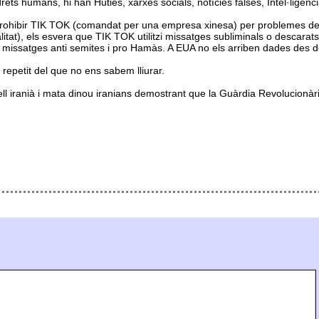
ts humans, hi han Huties, xarxes socials, notícies falses, Intel·ligència 
 prohibir TIK TOK (comandat per una empresa xinesa) per problemes de 
litat), els esvera que TIK TOK utilitzi missatges subliminals o descarat
 missatges anti semites i pro Hamàs. A EUA no els arriben dades des 
repetit del que no ens sabem lliurar.
xell iranià i mata dinou iranians demostrant que la Guàrdia Revolucion