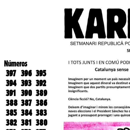
Números
397
396
395
394
393
392
391
390
389
388
387
386
385
384
383
382
381
380