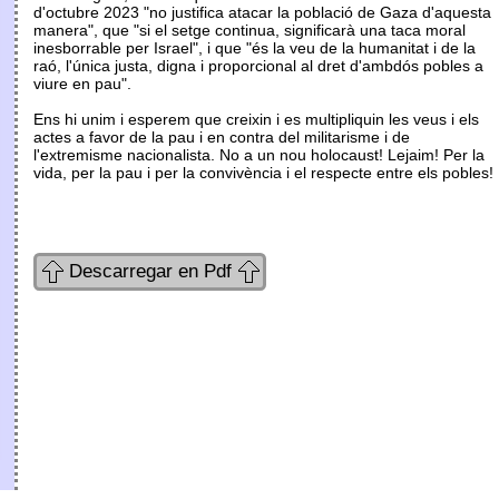
d'octubre 2023 "no justifica atacar la població de Gaza d'aquesta
manera", que "si el setge continua, significarà una taca moral
inesborrable per Israel", i que "és la veu de la humanitat i de la
raó, l'única justa, digna i proporcional al dret d'ambdós pobles a
viure en pau".
Ens hi unim i esperem que creixin i es multipliquin les veus i els
actes a favor de la pau i en contra del militarisme i de
l'extremisme nacionalista. No a un nou holocaust! Lejaim! Per la
vida, per la pau i per la convivència i el respecte entre els pobles!
Descarregar en Pdf