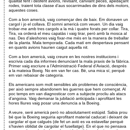
qualitat fent i desfent avions, revisant, canviant peces, apedaçant
rodes, traient tota classe d’aus socarrimades de dins dels motors,
aquestes coses.
Com a bon americà, vaig començar des de baix. Em donaven un
cargol i jo el collava. El somni americà com veuen. Un dia vaig
trobar-me amb tres cargols a la mà i quatre forats per collar. Tira,
Tira, va ordenà el meu capatàs i vaig tirar, però amb la mosca al
nas. Des d’aleshores vaig fixar-me més en la manera de treballar
de la planta. Mala temporada. Cada matí em despertava pensant
en quants avions haurien caigut aquella nit.
Com a bon americà, vaig creure en les nostres institucions i
escrivia cada dia informes denunciant la mala praxis de la fàbrica.
Primer vaig escriure a l'Administració Federal d’Aviació, després
a la mateixa Boeig. No em van fer cas. Bé, una mica sí, perquè
em van rebaixar de categoria.
Els americans som molt sensibles als problemes de consciència,
per això sempre abandonem les guerres que hem començat. Al
poc temps em van diagnosticar com a subjecte procliu als atacs
d’angoixa. Vaig demanar la jubilació anticipada i aprofitant les
hores lliures vaig posar una denuncia a la Boeing.
A veure, seré americà però no absolutament estúpid. Sabia prou
bé que la Boeing seguiria aprofitant material caducat i deixant de
cargolar el que calgués (de fet un avió es va estavellar perquè
s’havien oblidat de cargolar el fusellatge). En el que no pensava