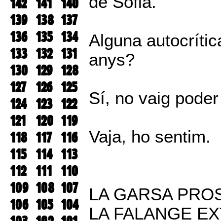
de Sofia.
142
141
140
139
138
137
136
135
134
Alguna autocrític
133
132
131
anys?
130
129
128
127
126
125
Sí, no vaig pode
124
123
122
121
120
119
Vaja, ho sentim.
118
117
116
115
114
113
112
111
110
109
108
107
LA GARSA PRO
106
105
104
LA FALANGE E