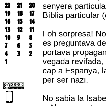
22
21
20
senyera particula
19
18
17
Bíblia particular
16
15
14
13
12
11
I oh sorpresa! No
10
9
8
es preguntava de
7
6
5
portava propagan
4
3
2
vegada revifada, 
1
cap a Espanya, la
per ser nazi.
No sabia la Isabe