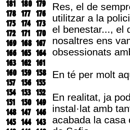
181
180
179
Res, el de sempre
178
177
176
utilitzar a la poli
175
174
173
el benestar..., e
172
171
170
nosaltres ens va
169
168
167
obsessionats amb
166
165
164
163
162
161
160
159
158
En té per molt aq
157
156
155
154
153
152
En realitat, ja po
151
150
149
instal·lat amb ta
148
147
146
acabada la casa 
145
144
143