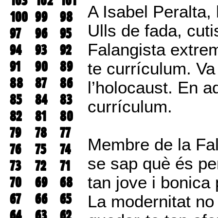
103
102
101
A Isabel Peralta, 
100
99
98
Ulls de fada, cut
97
96
95
Falangista extrem
94
93
92
91
90
89
te currículum. Va
88
87
86
l’holocaust. En aq
85
84
83
currículum.
82
81
80
79
78
77
Membre de la Fal
76
75
74
se sap què és pe
73
72
71
tan jove i bonica 
70
69
68
67
66
65
La modernitat no 
64
63
62