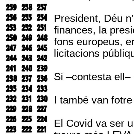
259
258
257
256
255
254
President, Déu n’
253
252
251
finances, la pres
250
249
248
fons europeus, en
247
246
245
licitacions públiq
244
243
242
241
240
239
Si –contesta ell–
238
237
236
235
234
233
232
231
230
I també van fotr
229
228
227
226
225
224
El Covid va ser 
223
222
221