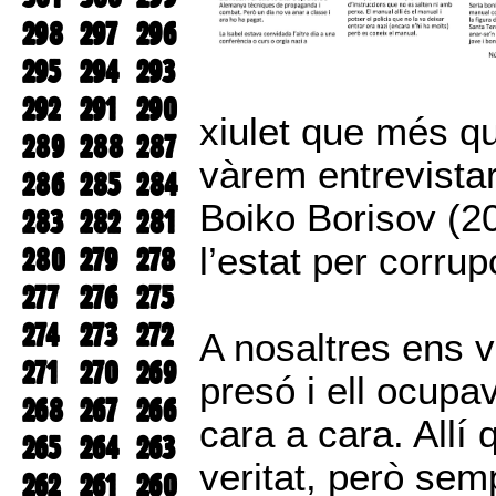
298
297
296
295
294
293
292
291
290
xiulet que més qu
289
288
287
vàrem entrevistar
286
285
284
Boiko Borisov (2
283
282
281
l’estat per corrup
280
279
278
277
276
275
274
273
272
A nosaltres ens v
271
270
269
presó i ell ocupa
268
267
266
cara a cara. Allí
265
264
263
veritat, però sem
262
261
260