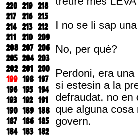
treure més LEVA
220
219
218
217
216
215
I no se li sap un
214
213
212
211
210
209
208
207
206
No, per què?
205
204
203
202
201
200
Perdoni, era una 
199
198
197
si estesin a la pr
196
195
194
defraudat, no en q
193
192
191
que alguna cosa m
190
189
188
govern.
187
186
185
184
183
182