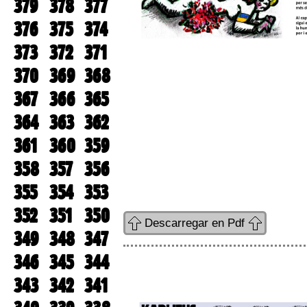
379
378
377
376
375
374
373
372
371
370
369
368
367
366
365
364
363
362
361
360
359
358
357
356
355
354
353
352
351
350
Descarregar en Pdf
349
348
347
346
345
344
343
342
341