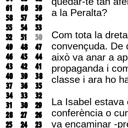
quedar-te tan afe
61
60
59
a la Peralta?
58
57
56
55
54
53
Com tota la dreta
52
51
50
convençuda. De qu
49
48
47
això va anar a a
46
45
44
43
42
41
propaganda i com
40
39
38
classe i ara ho h
37
36
35
34
33
32
La Isabel estava 
31
30
29
conferència o curs
28
27
26
va encaminar -pr
25
24
23