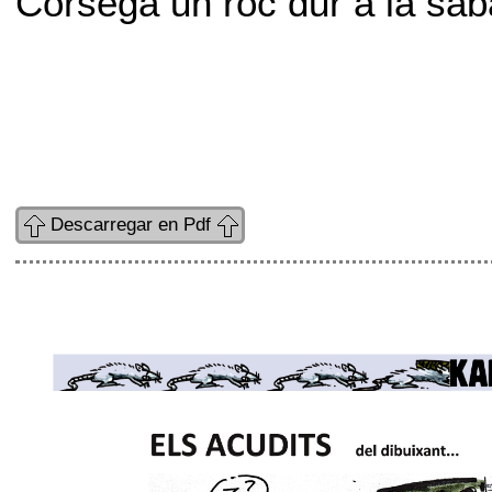
Còrsega un roc dur a la sab
Descarregar en Pdf