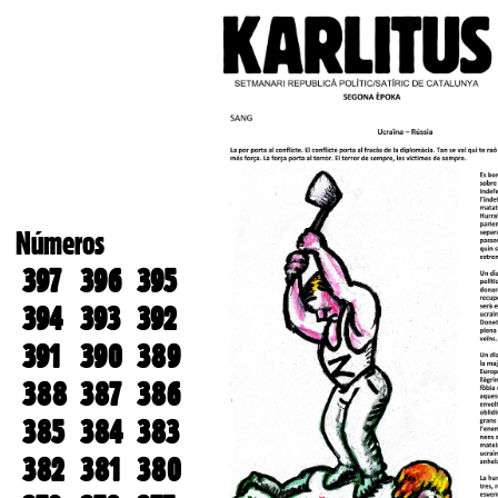
Números
397
396
395
394
393
392
391
390
389
388
387
386
385
384
383
382
381
380