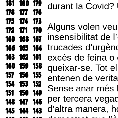
181
180
179
durant la Covid? 
178
177
176
175
174
173
Alguns volen veu
172
171
170
insensibilitat de
169
168
167
trucades d’urgènc
166
165
164
excés de feina o 
163
162
161
160
159
158
queixar-se. Tot e
157
156
155
entenen de verita
154
153
152
Sense anar més ll
151
150
149
per tercera vegad
148
147
146
d’altra manera, h
145
144
143