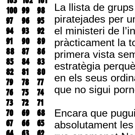
103
102
101
La llista de grups
100
99
98
piratejades per u
97
96
95
el ministeri de l’i
94
93
92
91
90
89
pràcticament la t
88
87
86
primera vista se
85
84
83
estratègia perquè
82
81
80
en els seus ordi
79
78
77
que no sigui porn
76
75
74
73
72
71
Encara que pugui
70
69
68
67
66
65
absolutament les 
64
63
62