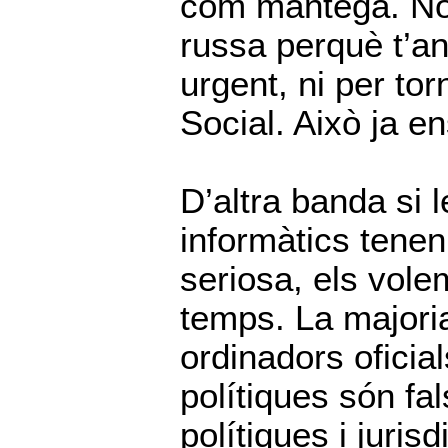
com mantega. No 
russa perquè t’anu
urgent, ni per to
Social. Això ja e
D’altra banda si 
informàtics tene
seriosa, els vol
temps. La majori
ordinadors oficia
polítiques són fa
polítiques i juris