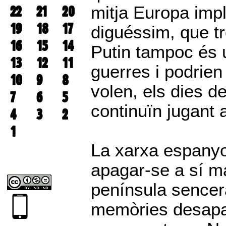
22
21
20
mitja Europa impli
19
18
17
diguéssim, que tr
16
15
14
Putin tampoc és 
13
12
11
guerres i podrien
10
9
8
volen, els dies d
7
6
5
continuïn jugant
4
3
2
1
La xarxa espanyo
apagar-se a sí ma
península sencera
memòries desapar