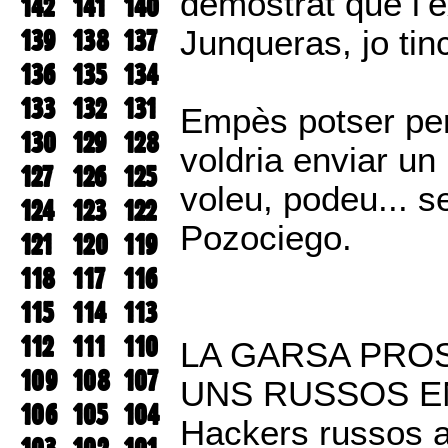
demostrat que l’è
142
141
140
139
138
137
Junqueras, jo tin
136
135
134
133
132
131
Empès potser per
130
129
128
voldria enviar un
127
126
125
voleu, podeu... 
124
123
122
Pozociego.
121
120
119
118
117
116
115
114
113
112
111
110
LA GARSA PRO
109
108
107
UNS RUSSOS E
106
105
104
Hackers russos a