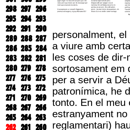
298
297
296
295
294
293
292
291
290
personalment, el
289
288
287
a viure amb cert
286
285
284
les coses de dir
283
282
281
sortosament em 
280
279
278
277
276
275
per a servir a Dé
274
273
272
patronímica, he 
271
270
269
tonto. En el meu 
268
267
266
estranyament no f
265
264
263
reglamentari) hau
262
261
260