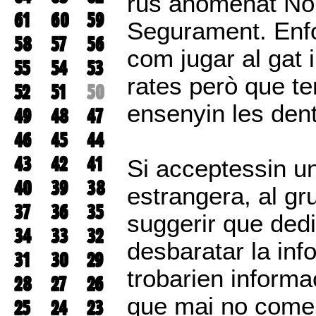
rus anomenat Non
61
60
59
Segurament. Enfo
58
57
56
com jugar al gat 
55
54
53
rates però que t
52
51
50
ensenyin les dent
49
48
47
46
45
44
43
42
41
Si acceptessin un
40
39
38
estrangera, al g
37
36
35
suggerir que ded
34
33
32
desbaratar la inf
31
30
29
trobarien informa
28
27
26
que mai no come
25
24
23