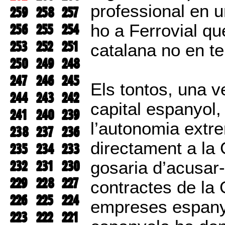
professional en u
259
258
257
256
255
254
ho a Ferrovial q
253
252
251
catalana no en te
250
249
248
247
246
245
Els tontos, una v
244
243
242
capital espanyol,
241
240
239
l’autonomia extr
238
237
236
directament a la 
235
234
233
232
231
230
gosaria d’acusar-
229
228
227
contractes de la
226
225
224
empreses espanyo
223
222
221