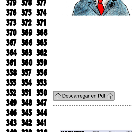
379
378
377
376
375
374
373
372
371
370
369
368
367
366
365
364
363
362
361
360
359
358
357
356
355
354
353
352
351
350
Descarregar en Pdf
349
348
347
346
345
344
343
342
341