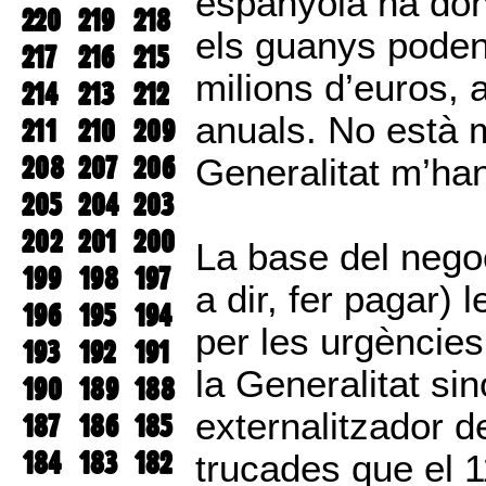
espanyola ha don
220
219
218
els guanys poden
217
216
215
milions d’euros, 
214
213
212
anuals. No està 
211
210
209
208
207
206
Generalitat m’han 
205
204
203
202
201
200
La base del negoc
199
198
197
a dir, fer pagar) 
196
195
194
per les urgèncie
193
192
191
la Generalitat si
190
189
188
externalitzador d
187
186
185
184
183
182
trucades que el 