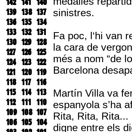
medalles repartid
142
141
140
139
138
137
sinistres.
136
135
134
133
132
131
Fa poc, l‘hi van r
130
129
128
la cara de vergo
127
126
125
més a nom “de lo
124
123
122
Barcelona desapa
121
120
119
118
117
116
115
114
113
Martín Villa va fe
112
111
110
espanyola s’ha af
109
108
107
Rita, Rita, Rita..
106
105
104
digne entre els d