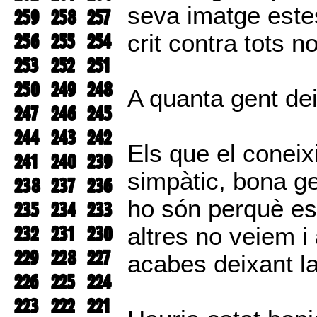
seva imatge este
259
258
257
256
255
254
crit contra tots n
253
252
251
250
249
248
A quanta gent de
247
246
245
244
243
242
Els que el coneix
241
240
239
simpàtic, bona ge
238
237
236
ho són perquè es
235
234
233
232
231
230
altres no veiem 
229
228
227
acabes deixant l
226
225
224
223
222
221