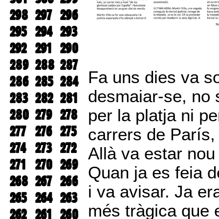
298
297
296
295
294
293
292
291
290
289
288
287
Fa uns dies va so
286
285
284
desmaiar-se, no 
283
282
281
per la platja ni p
280
279
278
277
276
275
carrers de París,
274
273
272
Allà va estar nou 
271
270
269
Quan ja es feia d
268
267
266
i va avisar. Ja e
265
264
263
més tràgica que e
262
261
260