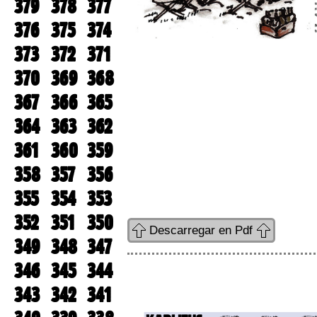
379
378
377
376
375
374
373
372
371
370
369
368
367
366
365
364
363
362
361
360
359
358
357
356
355
354
353
352
351
350
Descarregar en Pdf
349
348
347
346
345
344
343
342
341