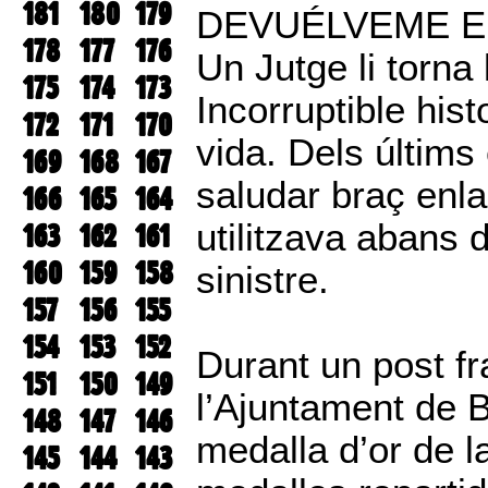
181
180
179
DEVUÉLVEME E
178
177
176
Un Jutge li torna 
175
174
173
Incorruptible histo
172
171
170
vida. Dels últims
169
168
167
saludar braç enla
166
165
164
utilitzava abans 
163
162
161
160
159
158
sinistre.
157
156
155
154
153
152
Durant un post f
151
150
149
l’Ajuntament de B
148
147
146
medalla d’or de l
145
144
143