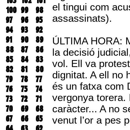
103
102
101
el tingui com ac
100
99
98
assassinats).
97
96
95
94
93
92
91
90
89
ÚLTIMA HORA: Ma
88
87
86
la decisió judicia
85
84
83
vol. Ell va prote
82
81
80
dignitat. A ell no 
79
78
77
és un fatxa com 
76
75
74
vergonya torera. 
73
72
71
caràcter... A no s
70
69
68
67
66
65
venut l’or a pes p
64
63
62