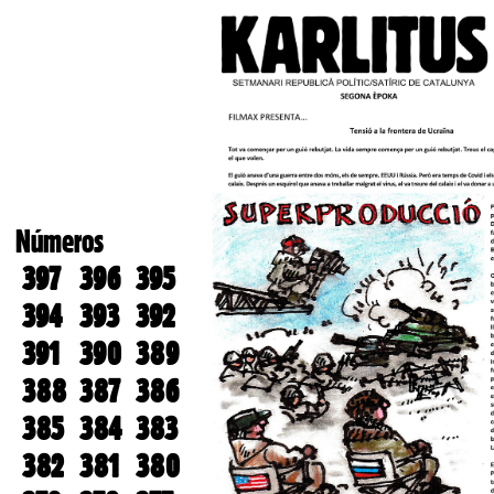
Números
397
396
395
394
393
392
391
390
389
388
387
386
385
384
383
382
381
380