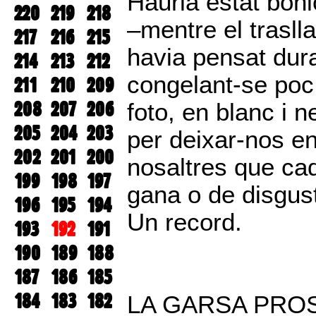
Hauria estat bonic
220
219
218
–mentre el trasll
217
216
215
havia pensat dura
214
213
212
congelant-se poc
211
210
209
208
207
206
foto, en blanc i 
205
204
203
per deixar-nos en
202
201
200
nosaltres que ca
199
198
197
gana o de disgust
196
195
194
Un record.
193
192
191
190
189
188
187
186
185
184
183
182
LA GARSA PRO