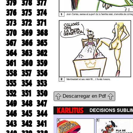
379
378
377
376
375
374
373
372
371
370
369
368
367
366
365
364
363
362
361
360
359
358
357
356
355
354
353
352
351
350
Descarregar en Pdf
349
348
347
346
345
344
343
342
341