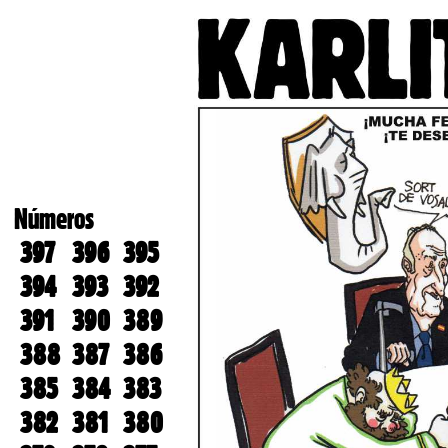
Números
397
396
395
394
393
392
391
390
389
388
387
386
385
384
383
382
381
380