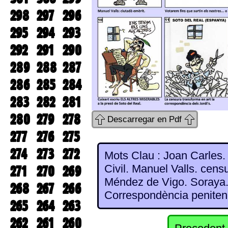
298
297
296
295
294
293
292
291
290
289
288
287
286
285
284
283
282
281
280
279
278
Descarregar en Pdf
277
276
275
274
273
272
Mots Clau : Joan Carles. 
Civil. Manuel Valls. cens
271
270
269
Méndez de Vigo. Soraya.
268
267
266
Correspondència penitenc
265
264
263
262
261
260