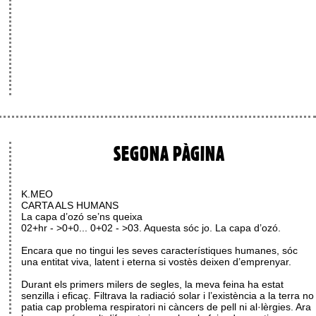
SEGONA PÀGINA
K.MEO
CARTA ALS HUMANS
La capa d’ozó se’ns queixa
02+hr - >0+0... 0+02 - >03. Aquesta sóc jo. La capa d’ozó.
Encara que no tingui les seves característiques humanes, sóc
una entitat viva, latent i eterna si vostès deixen d’emprenyar.
Durant els primers milers de segles, la meva feina ha estat
senzilla i eficaç. Filtrava la radiació solar i l’existència a la terra no
patia cap problema respiratori ni càncers de pell ni al·lèrgies. Ara