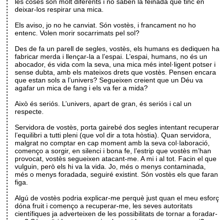
les coses són molt diferents i no saben la feinada que tinc en
deixar-los respirar una mica.
Els aviso, jo no he canviat. Són vostès, i francament no ho
entenc. Volen morir socarrimats pel sol?
Des de fa un parell de segles, vostès, els humans es dediquen ha
fabricar merda i llençar-la a l’espai. L’espai, humans, no és un
abocador, és vida com la seva, una mica més intel·ligent potser i
sense dubta, amb els mateixos drets que vostès. Pensen encara
que estan sols a l’univers? Segueixen creient que un Déu va
agafar un mica de fang i els va fer a mida?
Això és seriós. L’univers, apart de gran, és seriós i cal un
respecte.
Servidora de vostès, porta gairebé dos segles intentant recuperar
l’equilibri a tutti pleni (que vol dir a tota hòstia). Quan servidora,
malgrat no comptar en cap moment amb la seva col·laboració,
començo a sorgir, en silenci i bona fe, l’estrip que vostès m’han
provocat, vostès segueixen atacant-me. A mi i al tot. Facin el que
vulguin, però els hi va la vida. Jo, més o menys contaminada,
més o menys foradada, seguiré existint. Són vostès els que faran
figa.
Algú de vostès podria explicar-me perquè just quan el meu esforç
dóna fruit i començo a recuperar-me, les seves autoritats
científiques ja adverteixen de les possibilitats de tornar a foradar-