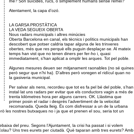
me? Són suïcides, rucs, o simplement humans sense remei?
Atentament, la capa d’ozó.
LA GARSA PROSTÀTICA
LA VEDA SEGUEIX OBERTA
Nous radars municipals i altres minúcies
Oberta Barcelona en canal, els tècnics i polítics municipals han
descobert que potser caldria tapar alguna de les trinxeres
obertes, més que res perquè ells puguin desplaçar-se. Al mateix
temps han vist que no tenen diners per fer-ho i, quasi
immediatament, s’han aplicat a omplir les arques. Tot pel poble.
Algunes mesures deuen ser mitjanament raonables (no sé quines
però segur que n’hi ha). D’altres però voregen el ridícul quan no
la gasiveria municipal.
Per salvar als nens, recordeu que tot es fa pel bé del poble, s’han
instal·lat uns radars per evitar que els conductors vagin a més de
trenta kilòmetres hora per alguns carrers. OK. Llàstima que
primer posin el radar i després l’advertiment de la velocitat
recomanada. Queda lleig. És com disfressar a un de la urbana
erò les nostres butxaques no i ja que et prenen el sou, seria tot un
ebaixa del preu. Segons l’Ajuntament, la crisi ha passat i si volem
ra Colau? Uns tres eurets per ciutadà. Què taparan amb tres eurets? Amb