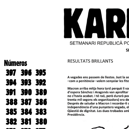
Números
397
396
395
394
393
392
391
390
389
388
387
386
385
384
383
382
381
380