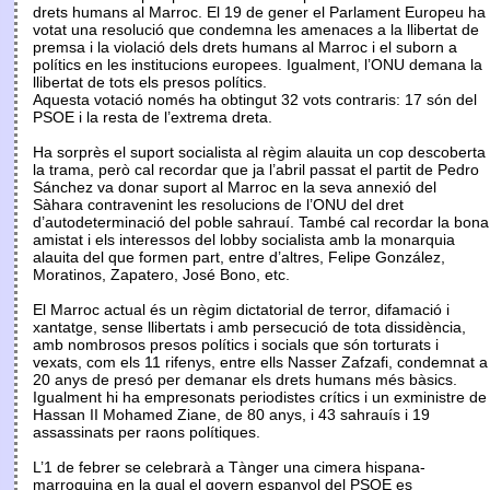
drets humans al Marroc. El 19 de gener el Parlament Europeu ha
votat una resolució que condemna les amenaces a la llibertat de
premsa i la violació dels drets humans al Marroc i el suborn a
polítics en les institucions europees. Igualment, l’ONU demana la
llibertat de tots els presos polítics.
Aquesta votació només ha obtingut 32 vots contraris: 17 són del
PSOE i la resta de l’extrema dreta.
Ha sorprès el suport socialista al règim alauita un cop descoberta
la trama, però cal recordar que ja l’abril passat el partit de Pedro
Sánchez va donar suport al Marroc en la seva annexió del
Sàhara contravenint les resolucions de l’ONU del dret
d’autodeterminació del poble sahrauí. També cal recordar la bona
amistat i els interessos del lobby socialista amb la monarquia
alauita del que formen part, entre d’altres, Felipe González,
Moratinos, Zapatero, José Bono, etc.
El Marroc actual és un règim dictatorial de terror, difamació i
xantatge, sense llibertats i amb persecució de tota dissidència,
amb nombrosos presos polítics i socials que són torturats i
vexats, com els 11 rifenys, entre ells Nasser Zafzafi, condemnat a
20 anys de presó per demanar els drets humans més bàsics.
Igualment hi ha empresonats periodistes crítics i un exministre de
Hassan II Mohamed Ziane, de 80 anys, i 43 sahrauís i 19
assassinats per raons polítiques.
L’1 de febrer se celebrarà a Tànger una cimera hispana-
marroquina en la qual el govern espanyol del PSOE es