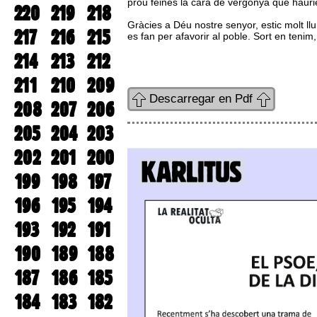
prou feines la cara de vergonya que haurie
220
219
218
Gràcies a Déu nostre senyor, estic molt llu
217
216
215
es fan per afavorir al poble. Sort en tenim,
214
213
212
211
210
209
Descarregar en Pdf
208
207
206
205
204
203
202
201
200
199
198
197
196
195
194
193
192
191
190
189
188
187
186
185
184
183
182