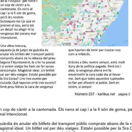
n cop de càntir a la cantonada. Els nens al cap i a la fi són de goma, p
mal intencionat.
uàrdia és anular els bitllets del transport públic comprats abans de la r
istral ideal. Un bitllet val per déu viatges. Estalvi possible per la S