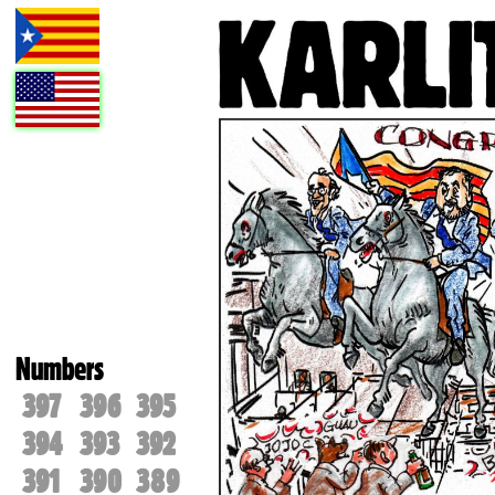
Numbers
397
396
395
394
393
392
391
390
389