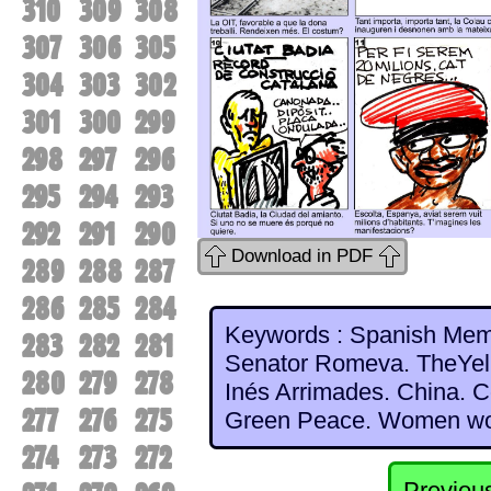
310
309
308
307
306
305
304
303
302
301
300
299
298
297
296
295
294
293
292
291
290
Download in PDF
289
288
287
286
285
284
Keywords : Spanish Memb
283
282
281
Senator Romeva. TheYell
280
279
278
Inés Arrimades. China. C
277
276
275
Green Peace. Women wor
274
273
272
Previou