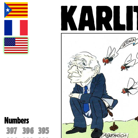
Numbers
397
396
395