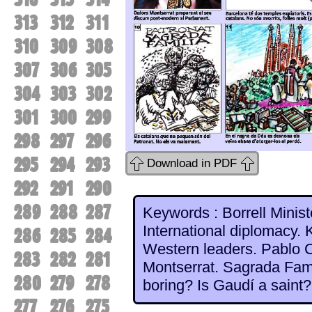
313
312
311
310
309
308
307
306
305
304
303
302
301
300
299
298
297
296
295
294
293
Download in PDF
292
291
290
289
288
287
Keywords : Borrell Minis
International diplomacy. 
286
285
284
Western leaders. Pablo 
283
282
281
Montserrat. Sagrada Fami
280
279
278
boring? Is Gaudí a saint?
277
276
275