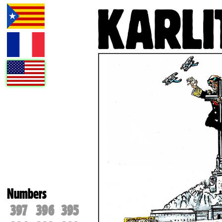
Numbers
397
396
395