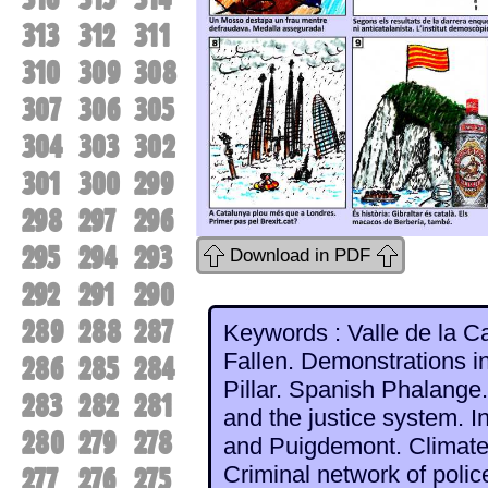
313
312
311
310
309
308
307
306
305
304
303
302
301
300
299
298
297
296
295
294
293
Download in PDF
292
291
290
289
288
287
Keywords : Valle de la Ca
Fallen. Demonstrations i
286
285
284
Pillar. Spanish Phalang
283
282
281
and the justice system. I
280
279
278
and Puigdemont. Climate 
Criminal network of poli
277
276
275