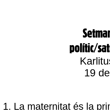
Setman
polític/sa
Karlit
19 de
1. La maternitat és la p